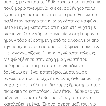
ουσίες, μέχρι που το 1996 αρρώστησα, έπαθα μια
πολύ βαριά πνευμονία κι εκεί φοβήθηκα πολύ,
έχασα τη γη κάτω από τα πόδια μου. Έστειλα το
παιδί στον πατέρα της κι αναγκάστηκα να φύγω
μετά κι εγώ βλέποντας ότι η ζωή στη νύχτα με
σκότωνε. Όταν γύρισα όμως πίσω στη Γερμανία
ήμουν τόσο εξαρτημένη από το αλκοόλ και από
την μαριχουάνα ώστε όσοι με ξέρανε πριν δεν
με αναγνωρίζανε. Ήμουν αγνώριστη τελείως.
Με φιλοξένησε στην αρχή μια γνωστή του
πεθερού μου και με σύστησε να πάω να
δουλέψω σε ένα εστιατόριο. Δυστυχώς ο
άνθρωπος που το είχε ήταν ένας άνθρωπος της
νύχτας που κάλυπτε διάφορες δραστηριότητες
πίσω από το εστιατόριο. Δεν ήταν δύσκολο για
μένα να τον καταλάβω κι ούτε γι αυτόν να
καταλάβει εμένα. Έκανα σχέση μαζί του, για