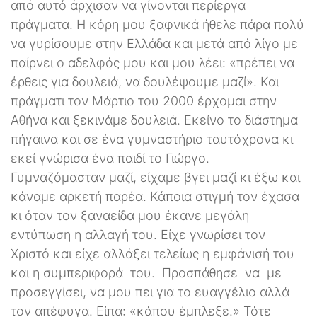
από αυτό άρχισαν να γίνονται περίεργα
πράγματα. Η κόρη μου ξαφνικά ήθελε πάρα πολύ
να γυρίσουμε στην Ελλάδα και μετά από λίγο με
παίρνει ο αδελφός μου και μου λέει: «πρέπει να
έρθεις για δουλειά, να δουλέψουμε μαζί». Και
πράγματι τον Μάρτιο του 2000 έρχομαι στην
Αθήνα και ξεκινάμε δουλειά. Εκείνο το διάστημα
πήγαινα και σε ένα γυμναστήριο ταυτόχρονα κι
εκεί γνώρισα ένα παιδί το Γιώργο.
Γυμναζόμασταν μαζί, είχαμε βγει μαζί κι έξω και
κάναμε αρκετή παρέα. Κάποια στιγμή τον έχασα
κι όταν τον ξαναείδα μου έκανε μεγάλη
εντύπωση η αλλαγή του. Είχε γνωρίσει τον
Χριστό και είχε αλλάξει τελείως η εμφάνισή του
και η συμπεριφορά του. Προσπάθησε να με
προσεγγίσει, να μου πει για το ευαγγέλιο αλλά
τον απέφυγα. Είπα: «κάπου έμπλεξε.» Τότε