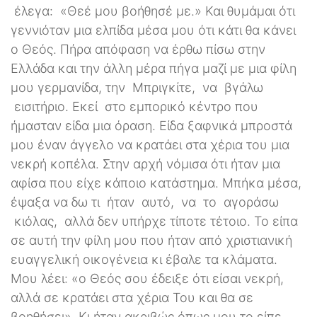
έλεγα: «Θεέ μου βοήθησέ με.» Και θυμάμαι ότι
γεννιόταν μια ελπίδα μέσα μου ότι κάτι θα κάνει
ο Θεός. Πήρα απόφαση να έρθω πίσω στην
Ελλάδα και την άλλη μέρα πήγα μαζί με μια φίλη
μου γερμανίδα, την Μπριγκίτε, να βγάλω
εισιτήριο. Εκεί στο εμπορικό κέντρο που
ήμασταν είδα μια όραση. Είδα ξαφνικά μπροστά
μου έναν άγγελο να κρατάει στα χέρια του μια
νεκρή κοπέλα. Στην αρχή νόμισα ότι ήταν μια
αφίσα που είχε κάποιο κατάστημα. Μπήκα μέσα,
έψαξα να δω τι ήταν αυτό, να το αγοράσω
κιόλας, αλλά δεν υπήρχε τίποτε τέτοιο. Το είπα
σε αυτή την φίλη μου που ήταν από χριστιανική
ευαγγελική οικογένεια κι έβαλε τα κλάματα.
Μου λέει: «ο Θεός σου έδειξε ότι είσαι νεκρή,
αλλά σε κρατάει στα χέρια Του και θα σε
βοηθήσει». Κι ήταν ακριβώς όπως μου το είπε.