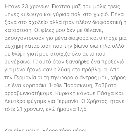
Ήτανε 23 χρονών. Έκατσα μαζί του μόλις τρείς
μήνες κι έφυγα και γύρισα πάλι στο χωριό. Πήγα
ξανά στο σχολείο αλλά ήταν πλέον διαφορετική η
κατάσταση. Οι φίλες μου δεν με θέλανε,
ακουγόντουσαν για μένα διάφορα και υπήρχε μια
άσχημη κατάσταση που την βίωνα σιωπηλά αλλά
με θλίψη γιατί μου στοίχιζε όλο αυτό που
συνέβαινε. Γι’ αυτό όταν ξαναήρθε ένα προξενιό
για μένα ήτανε σαν η λύση στο πρόβλημα. Από
την Γερμανία αυτή την φορά ο άντρας μου, χήρος
με ένα κοριτσάκι. Ήρθε Παρασκευή, Σάββατο
αρραβωνιαστήκαμε, Κυριακή κάναμε Πάσχα και
Δευτέρα φύγαμε για Γερμανία. Ο Χρήστος ήτανε
τότε 21 χρονών, εγώ ήμουνα 17,5.
Και είχε μείνει χήρος τόσο νέος;