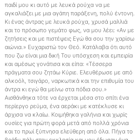
παιδί μου κι αυτό με λευκά ρούχα να με
αγκαλιάζει με μια αγάπη παράξενη, πολύ έντονη.
Κι ένας άντρας με λευκά ρούχα, χρυσά μαλλιά
και το πρόσωπο γεμάτο φως, να μου λέει: «Αν με
ζητήσεις και με πιστέψεις Εγώ θα σου την χαρίσω
αιώνια.» Ευχαριστώ τον Θεό. Κατάλαβα ότι αυτό
που ζω είναι μια δική Του υπόσχεση και εμπειρία
και αμέσως γονάτισα και είπα: «Τέσσερα
πράγματα σου ζητάω Κύριε. Ελευθέρωσε με από
αλκοόλ, τσιγάρο, ναρκωτικά και την επιθυμία του
άντρα κι εγώ θα μείνω στα πόδια σου.»
Αισθάνθηκα τότε να έρχεται μέσα στο σπίτι ένα
περίεργο ρεύμα, ένα αεράκι με κατέκλυσε κι
άρχισα να κλαίω. Κοιμήθηκα γαλήνια και χωρίς
ουσίες για πρώτη φορά μετά από πολλά χρόνια
και το πρωί ξύπνησα ελεύθερη από όλα. Πήγα το
βράδυ πάλι στην εκκλησία και μου έδωσαν ένα