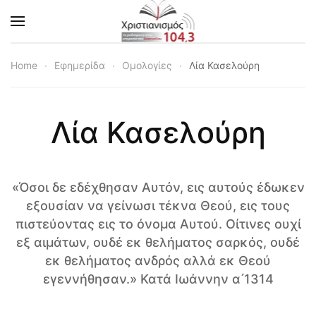
Skip to main content
Home
Εφημερίδα
Ομολογίες
Λία Κασελούρη
Λία Κασελούρη
«Όσοι δε εδέχθησαν Αυτόν, εις αυτούς έδωκεν
εξουσίαν να γείνωσι τέκνα Θεού, εις τους
πιστεύοντας εις το όνομα Αυτού. Οίτινες ουχί
εξ αιμάτων, ουδέ εκ θελήματος σαρκός, ουδέ
εκ θελήματος ανδρός αλλά εκ Θεού
εγεννήθησαν.» Κατά Ιωάννην α ́1314