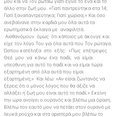
μου και να Τον ρωτάω γιατί έγινε το ένα και το
άλλο στην ζωή μου. «Γιατί παντρεύτηκα στα 14;
Γιατί ξαναπαντρεύτηκα; Γιατί χώρισα;» Και όσο
ανεβαίνανε στην καρδιά μου όλα αυτά τα
ερωτηματικά έκλαιγα με αναφιλητά.
Αισθανόμουν όμως ότι κάποιος με άκουγε και
είχε τον λόγο Του για όλα αυτά που Τον ρώταγα.
Ώσπου κατέληξα στο εξής: «Πως επέτρεψες
Θεέ μου να κάνω ένα παιδί, να είμαι
υπεύθυνη για αυτό το παιδί και να είμαι τώρα
εξαρτημένη από όλα αυτά που είμαι
εξαρτημένη;» Και λέω: «Αν είσαι ζωντανός να
ξέρεις ότι ο μόνος λόγος που θα άξιζε να
αλλάξει η ζωή μου είναι αυτό το παιδί.» Εκείνη
την ώρα ανοίγει ο ουρανός και βλέπω μια όραση.
Βλέπω τον εαυτό μου να πετάει στον ουρανό με
λευκά ρούχα και στα αριστερά μου βλέπω το