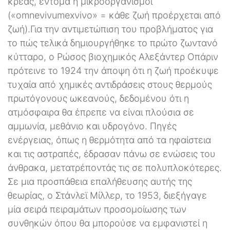
κρέας, έντομα ή μικροοργανισμοί
(«οmneνiνumexνiνο» = κάθε ζωή προέρχεται από
ζωή).Για την αντιμετώπιση του προβλήματος για
το πώς τελικά δημιουργήθηκε το πρώτο ζωντανό
κύτταρο, ο Ρώσος βιοχημικός Αλεξάντερ Οπάριν
πρότεινε το 1924 την άποψη ότι η ζωή προέκυψε
τυχαία από χημικές αντιδράσεις στους θερμούς
πρωτόγονους ωκεανούς, δεδομένου ότι η
ατμόσφαιρα θα έπρεπε να είναι πλούσια σε
αμμωνία, μεθάνιο και υδρογόνο. Πηγές
ενέργειας, όπως η θερμότητα από τα ηφαίστεια
και τις αστραπές, έδρασαν πάνω σε ενώσεις του
άνθρακα, μετατρέποντάς τις σε πολυπλοκότερες.
Σε μια προσπάθεια επαλήθευσης αυτής της
θεωρίας, ο Στάνλεϊ Μίλλερ, το 1953, διεξήγαγε
μία σειρά πειραμάτων προσομοίωσης των
συνθηκών όπου θα μπορούσε να εμφανιστεί η