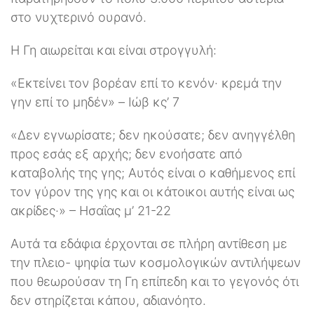
στο νυχτερινό ουρανό.
Η Γη αιωρείται και είναι στρογγυλή:
«Εκτείνει τον βορέαν επί το κενόν· κρεμά την
γην επί το μηδέν» – Ιώβ κς’ 7
«Δεν εγνωρίσατε; δεν ηκούσατε; δεν ανηγγέλθη
προς εσάς εξ αρχής; δεν ενοήσατε από
καταβολής της γης; Αυτός είναι ο καθήμενος επί
τον γύρον της γης και οι κάτοικοι αυτής είναι ως
ακρίδες·» – Ησαΐας μ’ 21-22
Αυτά τα εδάφια έρχονται σε πλήρη αντίθεση με
την πλειο- ψηφία των κοσμολογικών αντιλήψεων
που θεωρούσαν τη Γη επίπεδη και το γεγονός ότι
δεν στηρίζεται κάπου, αδιανόητο.