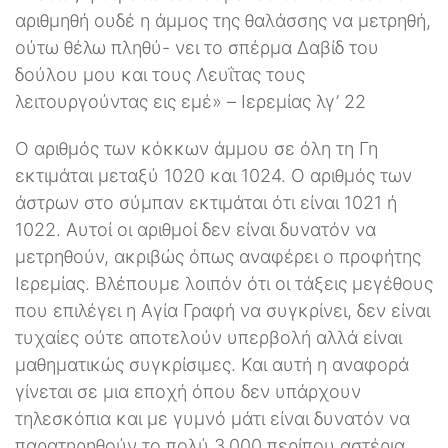
αριθμηθή ουδέ η άμμος της θαλάσσης να μετρηθή,
ούτω θέλω πληθύ- νει το σπέρμα Δαβίδ του
δούλου μου και τους Λευΐτας τους
λειτουργούντας εις εμέ» – Ιερεμίας λγ’ 22
Ο αριθμός των κόκκων άμμου σε όλη τη Γη
εκτιμάται μεταξύ 1020 και 1024. Ο αριθμός των
άστρων στο σύμπαν εκτιμάται ότι είναι 1021 ή
1022. Αυτοί οι αριθμοί δεν είναι δυνατόν να
μετρηθούν, ακριβώς όπως αναφέρει ο προφήτης
Ιερεμίας. Βλέπουμε λοιπόν ότι οι τάξεις μεγέθους
που επιλέγει η Αγία Γραφή να συγκρίνει, δεν είναι
τυχαίες ούτε αποτελούν υπερβολή αλλά είναι
μαθηματικώς συγκρίσιμες. Και αυτή η αναφορά
γίνεται σε μια εποχή όπου δεν υπάρχουν
τηλεσκόπια και με γυμνό μάτι είναι δυνατόν να
παρατηρηθούν το πολύ 3.000 περίπου αστέρια