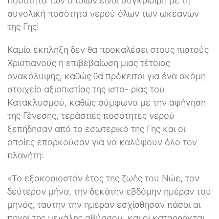
ποσότητα των οποίων είναι συγκρίσιμη με τη
συνολική ποσότητα νερού όλων των ωκεανών
της Γης!
Καμία έκπληξη δεν θα προκαλέσει στους πιστούς
Χριστιανούς η επιβεβαίωση μιας τέτοιας
ανακάλυψης, καθώς θα πρόκειται για ένα ακόμη
στοιχείο αξιοπιστίας της ιστο- ρίας του
Κατακλυσμού, καθώς σύμφωνα με την αφήγηση
της Γένεσης, τεράστιες ποσότητες νερού
ξεπήδησαν από το εσωτερικό της Γης και οι
οποίες επαρκούσαν για να καλύψουν όλο τον
πλανήτη:
«Το εξακοσιοστόν έτος της ζωής του Νώε, τον
δεύτερον μήνα, την δεκάτην εβδόμην ημέραν του
μηνός, ταύτην την ημέραν εσχίσθησαν πάσαι αι
πηγαί της μεγάλης αβύσσου, και οι καταρράκται