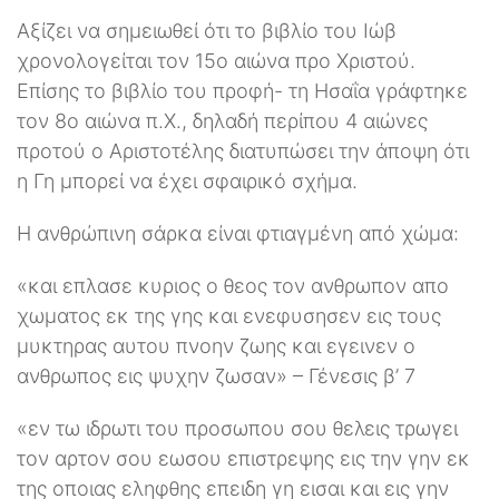
Αξίζει να σημειωθεί ότι το βιβλίο του Ιώβ
χρονολογείται τον 15ο αιώνα προ Χριστού.
Επίσης το βιβλίο του προφή- τη Ησαΐα γράφτηκε
τον 8ο αιώνα π.Χ., δηλαδή περίπου 4 αιώνες
προτού ο Αριστοτέλης διατυπώσει την άποψη ότι
η Γη μπορεί να έχει σφαιρικό σχήμα.
Η ανθρώπινη σάρκα είναι φτιαγμένη από χώμα:
«και επλασε κυριος ο θεος τον ανθρωπον απο
χωματος εκ της γης και ενεφυσησεν εις τους
μυκτηρας αυτου πνοην ζωης και εγεινεν ο
ανθρωπος εις ψυχην ζωσαν» – Γένεσις β’ 7
«εν τω ιδρωτι του προσωπου σου θελεις τρωγει
τον αρτον σου εωσου επιστρεψης εις την γην εκ
της οποιας εληφθης επειδη γη εισαι και εις γην