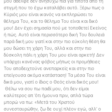
μου αδελφέ δεν ανησυχώ πια για τίποτα από τη
στιγμή που το έχω καταλάβει αυτό. Ξέρω πως ο
Κύριός μου είναι ικανός να εκπληρώσει το
θέλημα Του, και το θέλημα Του είναι και δικό
μου! Δεν έχει σημασία πού με τοποθετεί Εκείνος
ή πώς. Αυτό είναι περισσότερο δική Του δουλειά
παρά δική μου γιατί και στην πιο εύκολη θέση θα
μου δώσει τη χάρη Του, αλλά και στην πιο
δύσκολη πάλι η χάρη Του μου είναι αρκετή! Δεν
υπάρχει κανένας φόβος μήπως οι προμήθειες
Του αποδειχτούνε ανεπαρκείς και στην πιο
επείγουσα ακόμα κατάσταση! Τα μέσα Του είναι
δικά μου, γιατί ο ίδιος ο Θεός είναι δικός μου!
Θέλω να σου πω παιδί μου, ότι δεν είμαι
καλύτερος απ ’ότι ήμουνα πριν, απλά τώρα
μπορώ να πω: «Μετά του Χριστού
συνεσταυρώθην, ζω δε ουχί πλέον εγώ, αλλ’ ο