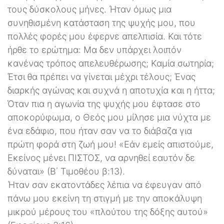
τους δύσκολους μήνες. Ήταν όμως μια
συνηθισμένη κατάσταση της ψυχής μου, που
πολλές φορές μου έφερνε απελπισία. Και τότε
ήρθε το ερώτημα: Μα δεν υπάρχει λοιπόν
κανένας τρόπος απελευθέρωσης; Καμία σωτηρία;
Έτσι θα πρέπει να γίνεται μέχρι τέλους; Ένας
διαρκής αγώνας και συχνά η αποτυχία και η ήττα;
Όταν πια η αγωνία της ψυχής μου έφτασε στο
αποκορύφωμα, ο Θεός μου μίλησε μια νύχτα με
ένα εδάφιο, που ήταν σαν να το διάβαζα για
πρώτη φορά στη ζωή μου! «Εάν εμείς απιστούμε,
Εκείνος μένει ΠΙΣΤΟΣ, να αρνηθεί εαυτόν δε
δύναται» (Β΄ Τιμοθέου β:13).
Ήταν σαν εκατοντάδες λέπια να έφευγαν από
πάνω μου εκείνη τη στιγμή με την αποκάλυψη
μικρού μέρους του «πλούτου της δόξης αυτού»