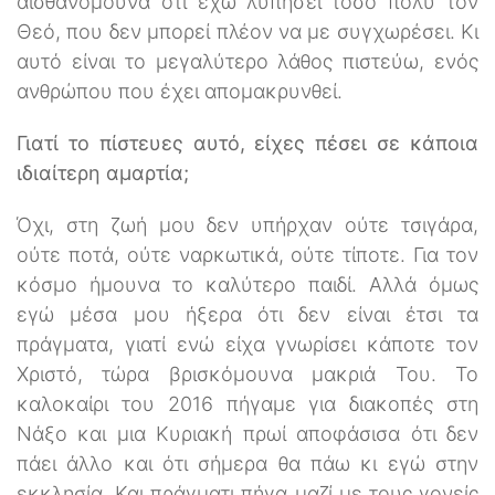
αισθανόμουνα ότι έχω λυπήσει τόσο πολύ τον
Θεό, που δεν μπορεί πλέον να με συγχωρέσει. Κι
αυτό είναι το μεγαλύτερο λάθος πιστεύω, ενός
ανθρώπου που έχει απομακρυνθεί.
Γιατί το πίστευες αυτό, είχες πέσει σε κάποια
ιδιαίτερη αμαρτία;
Όχι, στη ζωή μου δεν υπήρχαν ούτε τσιγάρα,
ούτε ποτά, ούτε ναρκωτικά, ούτε τίποτε. Για τον
κόσμο ήμουνα το καλύτερο παιδί. Αλλά όμως
εγώ μέσα μου ήξερα ότι δεν είναι έτσι τα
πράγματα, γιατί ενώ είχα γνωρίσει κάποτε τον
Χριστό, τώρα βρισκόμουνα μακριά Του. Το
καλοκαίρι του 2016 πήγαμε για διακοπές στη
Νάξο και μια Κυριακή πρωί αποφάσισα ότι δεν
πάει άλλο και ότι σήμερα θα πάω κι εγώ στην
εκκλησία. Και πράγματι πήγα μαζί με τους γονείς