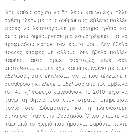
Ναι, καθώς άρχισα να δουλεύω και να έχω άλλη
σχέση πλέον με τους ανθρώπους, έβλεπα πολλές
φορές να λειτουργούνε με άσχημο τρόπο και
αυτό μου δημιούργησε μια εσωστρέφεια. Για να
προφυλάξω κάπως τον εαυτό μου. Δεν ήθελα
πολλές επαφές με άλλους, δεν ήθελα πολλές
παρέες, αυτό όμως δυστυχώς είχε σαν
αποτέλεσμα να μην έχω και επικοινωνία με τους
αδελφούς στην εκκλησία. Με το που τέλειωνε η
συνάθροιση κι έλεγε ο αδελφός από τον άμβωνα
το: “Αμήν,” έφευγα κατευθείαν. Το 2010 πήγα να
κάνω τη θητεία μου στον στρατό, υπηρέτησα
κοντά στο Διδυμότειχο και η πλησιέστερη
εκκλησία ήταν στην Ορεστιάδα. Όπου έπρεπε να
πάω από το χωριό που ήμουνα, σαράντα πέντε
λεπτά ως το Διδυμότειχο κι από εκεί με πούλμαν,