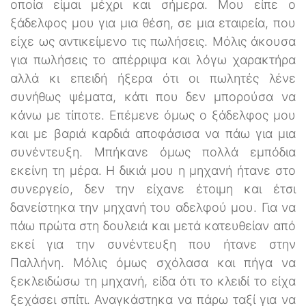
οποία είμαι μέχρι και σήμερα. Μου είπε ο
ξάδελφος μου για μια θέση, σε μια εταιρεία, που
είχε ως αντικείμενο τις πωλήσεις. Μόλις άκουσα
για πωλήσεις το απέρριψα και λόγω χαρακτήρα
αλλά κι επειδή ήξερα ότι οι πωλητές λένε
συνήθως ψέματα, κάτι που δεν μπορούσα να
κάνω με τίποτε. Επέμενε όμως ο ξάδελφος μου
και με βαριά καρδιά αποφάσισα να πάω για μια
συνέντευξη. Μπήκανε όμως πολλά εμπόδια
εκείνη τη μέρα. Η δικιά μου η μηχανή ήτανε στο
συνεργείο, δεν την είχανε έτοιμη και έτσι
δανείστηκα την μηχανή του αδελφού μου. Για να
πάω πρώτα στη δουλειά και μετά κατευθείαν από
εκεί για την συνέντευξη που ήτανε στην
Παλλήνη. Μόλις όμως σχόλασα και πήγα να
ξεκλειδώσω τη μηχανή, είδα ότι το κλειδί το είχα
ξεχάσει σπίτι. Αναγκάστηκα να πάρω ταξί για να