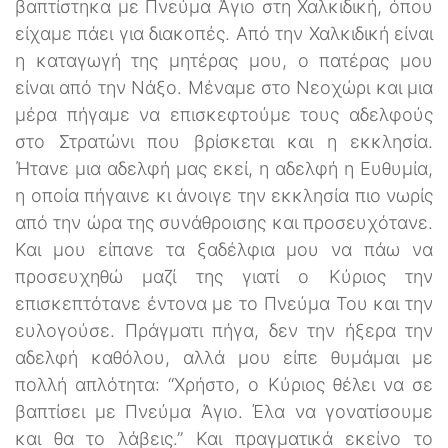
βαπτίστηκα με Πνεύμα Άγιο στη Χαλκιδική, όπου
είχαμε πάει για διακοπές. Από την Χαλκιδική είναι
η καταγωγή της μητέρας μου, ο πατέρας μου
είναι από την Νάξο. Μέναμε στο Νεοχώρι και μια
μέρα πήγαμε να επισκεφτούμε τους αδελφούς
στο Στρατώνι που βρίσκεται και η εκκλησία.
Ήτανε μια αδελφή μας εκεί, η αδελφή η Ευθυμία,
η οποία πήγαινε κι άνοιγε την εκκλησία πιο νωρίς
από την ώρα της συνάθροισης και προσευχότανε.
Και μου είπανε τα ξαδέλφια μου να πάω να
προσευχηθώ μαζί της γιατί ο Κύριος την
επισκεπτότανε έντονα με το Πνεύμα Του και την
ευλογούσε. Πράγματι πήγα, δεν την ήξερα την
αδελφή καθόλου, αλλά μου είπε θυμάμαι με
πολλή απλότητα: “Χρήστο, ο Κύριος θέλει να σε
βαπτίσει με Πνεύμα Άγιο. Έλα να γονατίσουμε
και θα το λάβεις.” Και πραγματικά εκείνο το