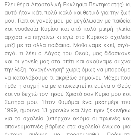
Ελευθέρα Αποστολική Εκκλησία Πεντηκοστής) κι
αυτό ήταν κάτι πολύ καλό και θετικό για την ζωή
μου. Γιατί οι γονείς μου με μεγάλωσαν με παιδεία
και νουθεσία Κυρίου και από πολύ μικρή ηλικία
άρχισα να πηγαίνω κι εγώ στο Κυριακό σχολείο
μαζί με τα άλλα παιδάκια. Μαθαίναμε εκεί, σιγά-
σιγά, τι λέει ο Λόγος του Θεού, μας διδάσκανε
και οι γονείς μας στο σπίτι και ακούγαμε συχνά
την λέξη: “αναγέννηση” χωρίς όμως να μπορούμε
να καταλάβουμε τι ακριβώς σημαίνει. Μέχρι που
ήρθε η στιγμή να με επισκεφτεί κι εμένα ο Θεός
και να δεχτώ τον Ιησού Χριστό σαν Κύριο μου και
Σωτήρα μου. Ήταν θυμάμαι ένα μεσημέρι του
1999, ήμουνα 13 χρονών και λίγο πριν ξεκινήσω
για το σχολείο (υπήρχαν ακόμα οι πρωινές και
απογευματινές βάρδιες στα σχολεία) ένιωσα μια
έντονη ανάγκη να προσευχηθώ. Πράγματι