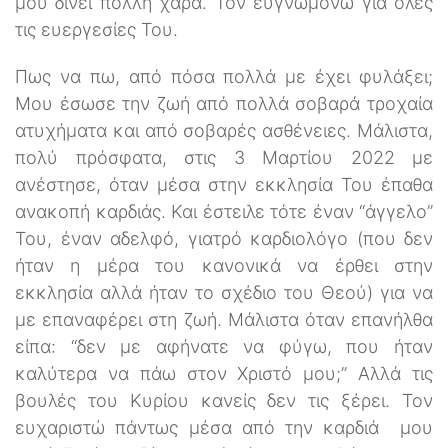
μου δίνει πολλή χαρά. Τον ευγνωμονώ για όλες
τις ευεργεσίες Του.
Πως να πω, από πόσα πολλά με έχει φυλάξει;
Μου έσωσε την ζωή από πολλά σοβαρά τροχαία
ατυχήματα και από σοβαρές ασθένειες. Μάλιστα,
πολύ πρόσφατα, στις 3 Μαρτίου 2022 με
ανέστησε, όταν μέσα στην εκκλησία Του έπαθα
ανακοπή καρδιάς. Και έστειλε τότε έναν “άγγελο”
Του, έναν αδελφό, γιατρό καρδιολόγο (που δεν
ήταν η μέρα του κανονικά να έρθει στην
εκκλησία αλλά ήταν το σχέδιο του Θεού) για να
με επαναφέρει στη ζωή. Μάλιστα όταν επανήλθα
είπα: “δεν με αφήνατε να φύγω, που ήταν
καλύτερα να πάω στον Χριστό μου;” Αλλά τις
βουλές του Κυρίου κανείς δεν τις ξέρει. Τον
ευχαριστώ πάντως μέσα από την καρδιά μου