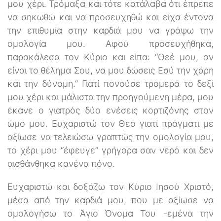
μου χέρι. Τρόμαξα και τότε κατάλαβα ότι έπρεπε
να σηκωθώ και να προσευχηθώ και είχα έντονα
την επιθυμία στην καρδιά μου να γράψω την
ομολογία μου. Αφού προσευχήθηκα,
παρακάλεσα τον Κύριο και είπα: “Θεέ μου, αν
είναι το θέλημα Σου, να μου δώσεις Εσύ την χάρη
και την δύναμη.” Γιατί πονούσε τρομερά το δεξί
μου χέρι και μάλιστα την προηγούμενη μέρα, μου
έκανε ο γιατρός δύο ενέσεις κορτιζόνης στον
ώμο μου. Ευχαριστώ τον Θεό γιατί πράγματι με
αξίωσε να τελειώσω γραπτώς την ομολογία μου,
το χέρι μου “έφευγε” γρήγορα σαν νερό και δεν
αισθάνθηκα κανένα πόνο.
Ευχαριστώ και δοξάζω τον Κύριο Ιησού Χριστό,
μέσα από την καρδιά μου, που με αξίωσε να
ομολογήσω το Άγιο Όνομα Του -εμένα την