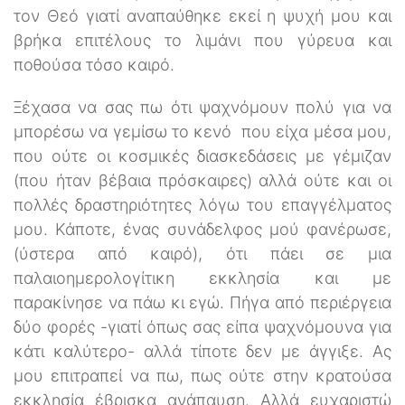
τον Θεό γιατί αναπαύθηκε εκεί η ψυχή μου και
βρήκα επιτέλους το λιμάνι που γύρευα και
ποθούσα τόσο καιρό.
Ξέχασα να σας πω ότι ψαχνόμουν πολύ για να
μπορέσω να γεμίσω το κενό που είχα μέσα μου,
που ούτε οι κοσμικές διασκεδάσεις με γέμιζαν
(που ήταν βέβαια πρόσκαιρες) αλλά ούτε και οι
πολλές δραστηριότητες λόγω του επαγγέλματος
μου. Κάποτε, ένας συνάδελφος μού φανέρωσε,
(ύστερα από καιρό), ότι πάει σε μια
παλαιοημερολογίτικη εκκλησία και με
παρακίνησε να πάω κι εγώ. Πήγα από περιέργεια
δύο φορές -γιατί όπως σας είπα ψαχνόμουνα για
κάτι καλύτερο- αλλά τίποτε δεν με άγγιξε. Ας
μου επιτραπεί να πω, πως ούτε στην κρατούσα
εκκλησία έβρισκα ανάπαυση. Αλλά ευχαριστώ