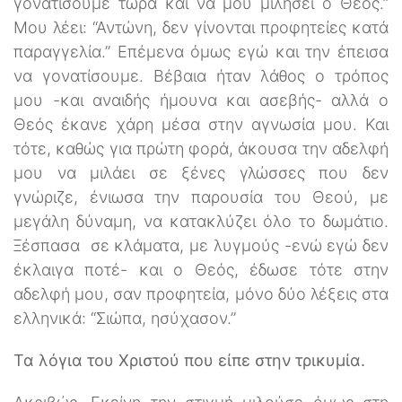
γονατίσουμε τώρα και να μου μιλήσει ο Θεός.”
Μου λέει: “Αντώνη, δεν γίνονται προφητείες κατά
παραγγελία.” Επέμενα όμως εγώ και την έπεισα
να γονατίσουμε. Βέβαια ήταν λάθος ο τρόπος
μου -και αναιδής ήμουνα και ασεβής- αλλά ο
Θεός έκανε χάρη μέσα στην αγνωσία μου. Και
τότε, καθώς για πρώτη φορά, άκουσα την αδελφή
μου να μιλάει σε ξένες γλώσσες που δεν
γνώριζε, ένιωσα την παρουσία του Θεού, με
μεγάλη δύναμη, να κατακλύζει όλο το δωμάτιο.
Ξέσπασα σε κλάματα, με λυγμούς -ενώ εγώ δεν
έκλαιγα ποτέ- και ο Θεός, έδωσε τότε στην
αδελφή μου, σαν προφητεία, μόνο δύο λέξεις στα
ελληνικά: “Σιώπα, ησύχασον.”
Τα λόγια του Χριστού που είπε στην τρικυμία.