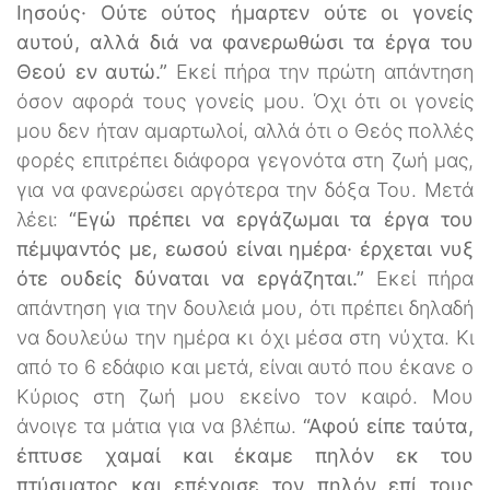
Ιησούς· Ούτε ούτος ήμαρτεν ούτε οι γονείς
αυτού, αλλά διά να φανερωθώσι τα έργα του
Θεού εν αυτώ.”
Εκεί πήρα την πρώτη απάντηση
όσον αφορά τους γονείς μου. Όχι ότι οι γονείς
μου δεν ήταν αμαρτωλοί, αλλά ότι ο Θεός πολλές
φορές επιτρέπει διάφορα γεγονότα στη ζωή μας,
για να φανερώσει αργότερα την δόξα Του. Μετά
λέει:
“Εγώ πρέπει να εργάζωμαι τα έργα του
πέμψαντός με, εωσού είναι ημέρα· έρχεται νυξ
ότε ουδείς δύναται να εργάζηται.”
Εκεί πήρα
απάντηση για την δουλειά μου, ότι πρέπει δηλαδή
να δουλεύω την ημέρα κι όχι μέσα στη νύχτα. Κι
από το 6 εδάφιο και μετά, είναι αυτό που έκανε ο
Κύριος στη ζωή μου εκείνο τον καιρό. Μου
άνοιγε τα μάτια για να βλέπω.
“Αφού είπε ταύτα,
έπτυσε χαμαί και έκαμε πηλόν εκ του
πτύσματος και επέχρισε τον πηλόν επί τους