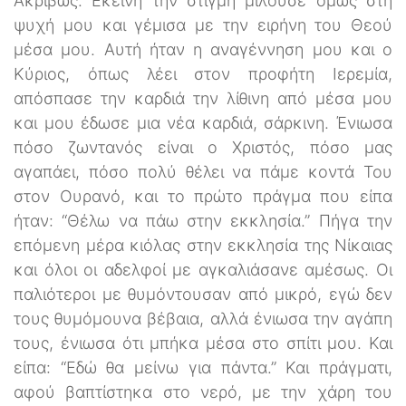
Ακριβώς. Εκείνη την στιγμή μιλούσε όμως στη
ψυχή μου και γέμισα με την ειρήνη του Θεού
μέσα μου. Αυτή ήταν η αναγέννηση μου και ο
Κύριος, όπως λέει στον προφήτη Ιερεμία,
απόσπασε την καρδιά την λίθινη από μέσα μου
και μου έδωσε μια νέα καρδιά, σάρκινη. Ένιωσα
πόσο ζωντανός είναι ο Χριστός, πόσο μας
αγαπάει, πόσο πολύ θέλει να πάμε κοντά Του
στον Ουρανό, και το πρώτο πράγμα που είπα
ήταν: “Θέλω να πάω στην εκκλησία.” Πήγα την
επόμενη μέρα κιόλας στην εκκλησία της Νίκαιας
και όλοι οι αδελφοί με αγκαλιάσανε αμέσως. Οι
παλιότεροι με θυμόντουσαν από μικρό, εγώ δεν
τους θυμόμουνα βέβαια, αλλά ένιωσα την αγάπη
τους, ένιωσα ότι μπήκα μέσα στο σπίτι μου. Και
είπα: “Εδώ θα μείνω για πάντα.” Και πράγματι,
αφού βαπτίστηκα στο νερό, με την χάρη του