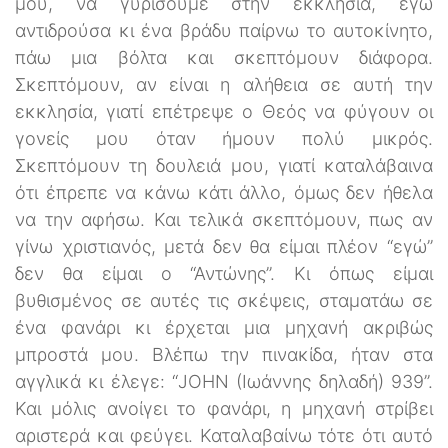
μου, να γυρίσουμε στην εκκλησία, εγώ
αντιδρούσα κι ένα βράδυ παίρνω το αυτοκίνητο,
πάω μια βόλτα και σκεπτόμουν διάφορα.
Σκεπτόμουν, αν είναι η αλήθεια σε αυτή την
εκκλησία, γιατί επέτρεψε ο Θεός να φύγουν οι
γονείς μου όταν ήμουν πολύ μικρός.
Σκεπτόμουν τη δουλειά μου, γιατί καταλάβαινα
ότι έπρεπε να κάνω κάτι άλλο, όμως δεν ήθελα
να την αφήσω. Και τελικά σκεπτόμουν, πως αν
γίνω χριστιανός, μετά δεν θα είμαι πλέον “εγώ”
δεν θα είμαι ο “Αντώνης”. Κι όπως είμαι
βυθισμένος σε αυτές τις σκέψεις, σταματάω σε
ένα φανάρι κι έρχεται μια μηχανή ακριβώς
μπροστά μου. Βλέπω την πινακίδα, ήταν στα
αγγλικά κι έλεγε: “JOHN (Ιωάννης δηλαδή) 939”.
Και μόλις ανοίγει το φανάρι, η μηχανή στρίβει
αριστερά και φεύγει. Καταλαβαίνω τότε ότι αυτό