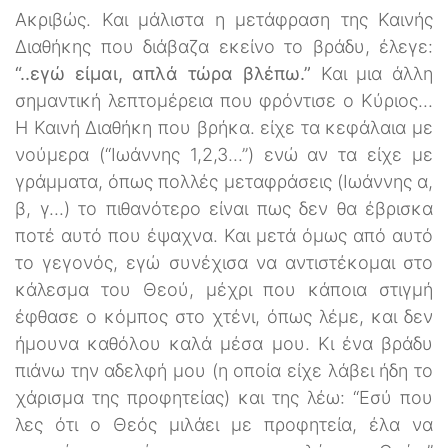
Ακριβώς. Και μάλιστα η μετάφραση της Καινής
Διαθήκης που διάβαζα εκείνο το βράδυ, έλεγε:
“..εγώ είμαι, απλά τώρα βλέπω.”
Και μια άλλη
σημαντική λεπτομέρεια που φρόντισε ο Κύριος...
Η Καινή Διαθήκη που βρήκα. είχε τα κεφάλαια με
νούμερα (“Ιωάννης 1,2,3...”) ενώ αν τα είχε με
γράμματα, όπως πολλές μεταφράσεις (Ιωάννης α,
β, γ...) το πιθανότερο είναι πως δεν θα έβρισκα
ποτέ αυτό που έψαχνα. Και μετά όμως από αυτό
το γεγονός, εγώ συνέχισα να αντιστέκομαι στο
κάλεσμα του Θεού, μέχρι που κάποια στιγμή
έφθασε ο κόμπος στο χτένι, όπως λέμε, και δεν
ήμουνα καθόλου καλά μέσα μου. Κι ένα βράδυ
πιάνω την αδελφή μου (η οποία είχε λάβει ήδη το
χάρισμα της προφητείας) και της λέω: “Εσύ που
λες ότι ο Θεός μιλάει με προφητεία, έλα να