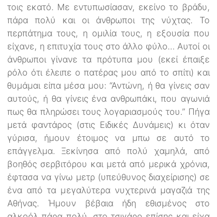
τοις εκατό. Με εντυπωσίασαν, εκείνο το βράδυ,
πάρα πολύ και οι άνθρωποι της νύχτας. Το
περπάτημα τους, η ομιλία τους, η εξουσία που
είχανε, η επιτυχία τους στο άλλο φύλο... Αυτοί οι
άνθρωποι γίνανε τα πρότυπα μου (εκεί έπαιξε
ρόλο ότι έλειπε ο πατέρας μου από το σπίτι) και
θυμάμαι είπα μέσα μου: “Αντώνη, ή θα γίνεις σαν
αυτούς, ή θα γίνεις ένα ανθρωπάκι, που αγωνιά
πως θα πληρώσει τους λογαριασμούς του.” Πήγα
μετά φαντάρος (στις Ειδικές Δυνάμεις) κι όταν
γύρισα, ήμουν έτοιμος να μπω σε αυτό το
επάγγελμα. Ξεκίνησα από πολύ χαμηλά, από
βοηθός σερβιτόρου και μετά από μερικά χρόνια,
έφτασα να γίνω μετρ (υπεύθυνος διαχείρισης) σε
ένα από τα μεγαλύτερα νυχτερινά μαγαζιά της
Αθήνας. Ήμουν βέβαια ήδη εθισμένος στο
αλκοόλ πάρα πολύ, στο τσιγάρο επίσης και είχα