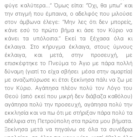
φύγε καλύτερα...” Όμως είπα: “Όχι, θα μπω” και
την στιγμή που έμπαινα, ο αδελφός που μιλούσε
στον άμβωνα έλεγε: “Μην λες ότι δεν μπορείς,
κάνε εσύ το πρώτο βήμα κι άσε τον Κύριο να
κάνει τα υπόλοιπα.” Εκεί τα ξέχασα όλα κι
έκλαιγα. Στο κήρυγμα έκλαιγα, στους ύμνους
έκλαιγα, και μετά, στην προσευχή, με
επισκέφτηκε το Πνεύμα το Άγιο με πάρα πολλή
δύναμη (γιατί το είχα σβήσει μέσα στην αμαρτία)
με αναζωπύρωσε κι έτσι ξεκίνησα πάλι να ζω με
τον Κύριο. Αγάπησα πλέον πολύ τον Λόγο του
Θεού (από εκεί που μικρή δεν διάβαζα καθόλου)
αγάπησα πολύ την προσευχή, αγάπησα πολύ την
εκκλησία και να πω ότι με στήριξαν πάρα πολύ τα
αδέλφια στη Πετρούπολη στα πρώτα μου βήματα.
Ξεκίνησα μετά να πηγαίνω σε όλα τα συνέδρια