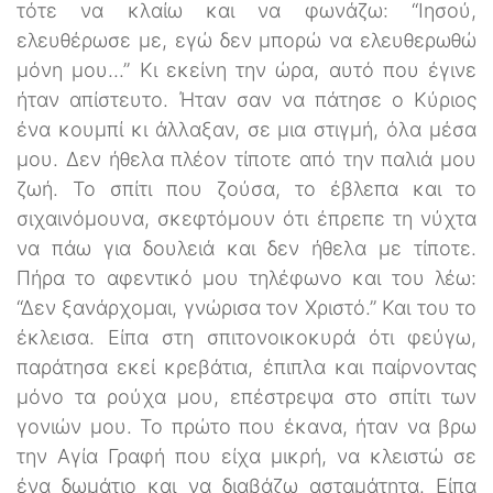
τότε να κλαίω και να φωνάζω: “Ιησού,
ελευθέρωσε με, εγώ δεν μπορώ να ελευθερωθώ
μόνη μου...” Κι εκείνη την ώρα, αυτό που έγινε
ήταν απίστευτο. Ήταν σαν να πάτησε ο Κύριος
ένα κουμπί κι άλλαξαν, σε μια στιγμή, όλα μέσα
μου. Δεν ήθελα πλέον τίποτε από την παλιά μου
ζωή. Το σπίτι που ζούσα, το έβλεπα και το
σιχαινόμουνα, σκεφτόμουν ότι έπρεπε τη νύχτα
να πάω για δουλειά και δεν ήθελα με τίποτε.
Πήρα το αφεντικό μου τηλέφωνο και του λέω:
“Δεν ξανάρχομαι, γνώρισα τον Χριστό.” Και του το
έκλεισα. Είπα στη σπιτονοικοκυρά ότι φεύγω,
παράτησα εκεί κρεβάτια, έπιπλα και παίρνοντας
μόνο τα ρούχα μου, επέστρεψα στο σπίτι των
γονιών μου. Το πρώτο που έκανα, ήταν να βρω
την Αγία Γραφή που είχα μικρή, να κλειστώ σε
ένα δωμάτιο και να διαβάζω ασταμάτητα. Είπα