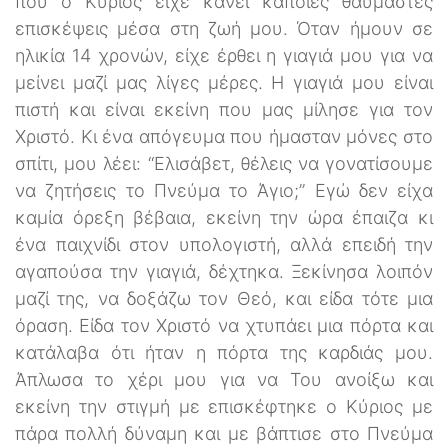
που ο Κύριος είχε κάνει κάποιες θαυμαστές
επισκέψεις μέσα στη ζωή μου. Όταν ήμουν σε
ηλικία 14 χρονών, είχε έρθει η γιαγιά μου για να
μείνει μαζί μας λίγες μέρες. Η γιαγιά μου είναι
πιστή και είναι εκείνη που μας μίλησε για τον
Χριστό. Κι ένα απόγευμα που ήμασταν μόνες στο
σπίτι, μου λέει: “Ελισάβετ, θέλεις να γονατίσουμε
να ζητήσεις το Πνεύμα το Άγιο;” Εγώ δεν είχα
καμία όρεξη βέβαια, εκείνη την ώρα έπαιζα κι
ένα παιχνίδι στον υπολογιστή, αλλά επειδή την
αγαπούσα την γιαγιά, δέχτηκα. Ξεκίνησα λοιπόν
μαζί της, να δοξάζω τον Θεό, και είδα τότε μια
όραση. Είδα τον Χριστό να χτυπάει μια πόρτα και
κατάλαβα ότι ήταν η πόρτα της καρδιάς μου.
Άπλωσα το χέρι μου για να Του ανοίξω και
εκείνη την στιγμή με επισκέφτηκε ο Κύριος με
πάρα πολλή δύναμη και με βάπτισε στο Πνεύμα