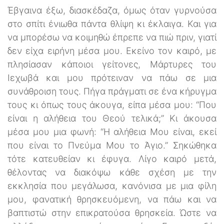
Έβγαινα έξω, διασκέδαζα, όμως όταν γυρνούσα
στο σπίτι ένιωθα πάντα θλίψη κι έκλαιγα. Και για
να μπορέσω να κοιμηθώ έπρεπε να πιώ πριν, γιατί
δεν είχα ειρήνη μέσα μου. Εκείνο τον καιρό, με
πλησίασαν κάποιοι γείτονες, Μάρτυρες του
Ιεχωβά και μου πρότειναν να πάω σε μια
συνάθροιση τους. Πήγα πράγματι σε ένα κήρυγμα
τους κι όπως τους άκουγα, είπα μέσα μου: “Που
είναι η αλήθεια του Θεού τελικά;” Κι άκουσα
μέσα μου μια φωνή: “Η αλήθεια Μου είναι, εκεί
που είναι το Πνεύμα Μου το Άγιο.” Σηκώθηκα
τότε κατευθείαν κι έφυγα. Λίγο καιρό μετά,
θέλοντας να διακόψω κάθε σχέση με την
εκκλησία που μεγάλωσα, κανόνισα με μια φίλη
μου, φανατική θρησκευόμενη, να πάω και να
βαπτιστώ στην επικρατούσα θρησκεία. Ώστε να