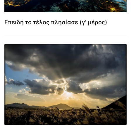
Επειδή το τέλος πλησίασε (γ' μέρος)