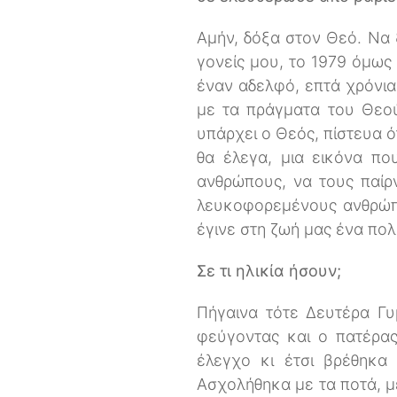
Αμήν, δόξα στον Θεό. Να 
γονείς μου, το 1979 όμως
έναν αδελφό, επτά χρόνια
με τα πράγματα του Θεού
υπάρχει ο Θεός, πίστευα ό
θα έλεγα, μια εικόνα πο
ανθρώπους, να τους παίρν
λευκοφορεμένους ανθρώπο
έγινε στη ζωή μας ένα πο
Σε τι ηλικία ήσουν;
Πήγαινα τότε Δευτέρα Γυ
φεύγοντας και ο πατέρας
έλεγχο κι έτσι βρέθηκα
Ασχολήθηκα με τα ποτά, με