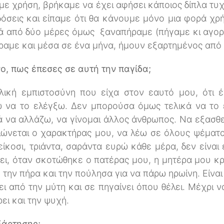
ε χρήση, βρήκαμε να έχει αφήσει κάποιος δίπλα τυχ
όσεις και είπαμε ότι θα κάνουμε μόνο μια φορά χρήσ
ά από δύο μέρες όμως ξαναπήραμε (πήγαμε κι αγορ
αμε και μέσα σε ένα μήνα, ήμουν εξαρτημένος από 
ο, πως έπεσες σε αυτή την παγίδα;
ική εμπιστοσύνη που είχα στον εαυτό μου, ότι 
 να το ελέγξω. Δεν μπορούσα όμως τελικά να το 
γά να αλλάζω, να γίνομαι άλλος άνθρωπος. Να εξασθ
οιώνεται ο χαρακτήρας μου, να λέω σε όλους ψέματα
 είκοσι, τριάντα, σαράντα ευρώ κάθε μέρα, δεν είναι
ει, όταν σκοτώθηκε ο πατέρας μου, η μητέρα μου κρ
, την πήρα και την πούλησα για να πάρω ηρωίνη. Είνα
ει από την μύτη και σε πηγαίνει όπου θέλει. Μέχρι 
ει και την ψυχή.
ξάρτησης;