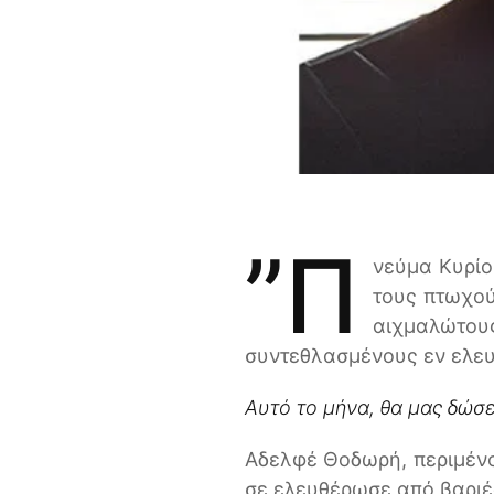
”Π
νεύμα Κυρίου
τους πτωχού
αιχμαλώτου
συντεθλασμένους εν ελευ
Α
υτό το μήνα, θα μας δώσε
Αδελφέ Θοδωρή, περιμένο
σε ελευθέρωσε από βαριέ