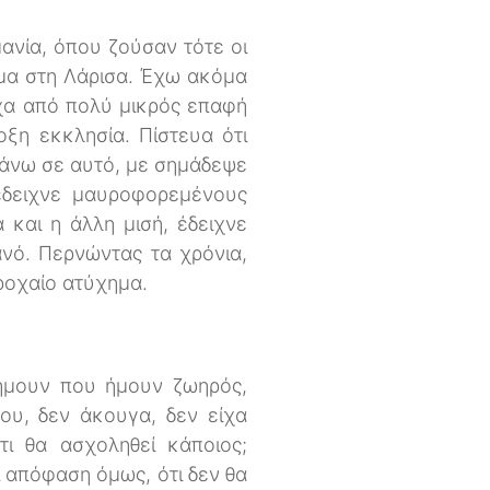
ανία, όπου ζούσαν τότε οι
ιμα στη Λάρισα. Έχω ακόμα
ίχα από πολύ μικρός επαφή
ξη εκκλησία. Πίστευα ότι
επάνω σε αυτό, με σημάδεψε
 έδειχνε μαυροφορεμένους
 και η άλλη μισή, έδειχνε
νό. Περνώντας τα χρόνια,
ροχαίο ατύχημα.
 ήμουν που ήμουν ζωηρός,
ου, δεν άκουγα, δεν είχα
ι θα ασχοληθεί κάποιος;
ι απόφαση όμως, ότι δεν θα