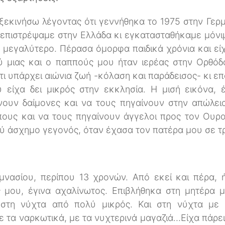
ξεκινήσω λέγοντας ότι γεννήθηκα το 1975 στην Γερμ
 επιστρέψαμε στην Ελλάδα κι εγκατασταθήκαμε μόν
 μεγαλύτερο. Πέρασα όμορφα παιδικά χρόνια και ε
 μιας και ο παππούς μου ήταν ιερέας στην Ορθόδο
τι υπάρχει αιώνια ζωή -κόλαση και παράδεισος- κι 
υ είχα δει μικρός στην εκκλησία. Η μισή εικόνα,
ουν δαίμονες και να τους πηγαίνουν στην απώλεια
υς και να τους πηγαίνουν άγγελοι προς τον Ουρα
λύ άσχημο γεγονός, όταν έχασα τον πατέρα μου σε τ
μνασίου, περίπου 13 χρονών. Από εκεί και πέρα,
 μου, έγινα αχαλίνωτος. Επιβλήθηκα στη μητέρα μ
 στη νύχτα από πολύ μικρός. Και στη νύχτα με τ
 τα ναρκωτικά, με τα νυχτερινά μαγαζιά...Είχα πάρε