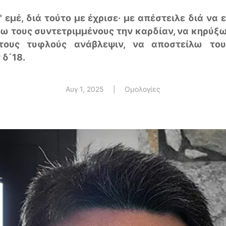
' εμέ, διά τούτο με έχρισε· με απέστειλε διά να
σω τους συντετριμμένους την καρδίαν, να κηρύξ
τους τυφλούς ανάβλεψιν, να αποστείλω το
 δ΄18
.
Αυγ 1, 2025
|
Ομολογίες