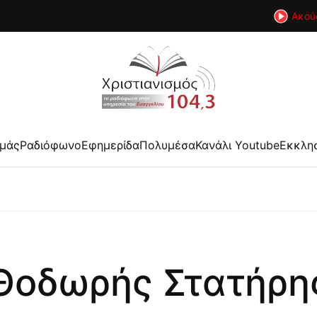
Ακού
εμάς
Ραδιόφωνο
Εφημερίδα
Πολυμέσα
Κανάλι Youtube
Εκκλη
Θοδωρής Στατήρη