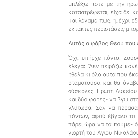
μπλέξω ποτέ με την ηρωί
καταστρέφεται, είχα δει 
και λέγαμε πως: “μέχρι ε
έκτακτες περιστάσεις μπορ
Αυτός ο φόβος Θεού που ε
Όχι, υπήρχε πάντα. Ζούσ
έλεγα: “Δεν πειράζω καν
ήθελα κι όλα αυτά που έκα
σταματούσα και θα άναβα
δύσκολες. Πρώτη Λυκείου 
και δύο φορές- να βγω στο
γλύτωσα. Σαν να πέρασα
πάντων, αφού έβγαλα το Λ
πάρει ώρα να τα πούμε- ό
γιορτή του Αγίου Νικολάου