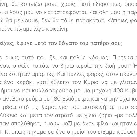
νη, θα καπνίζω μόνο χασίς. Γιατί ήξερα πως όποι
και φίλους μου να καταστρέφονται. Και όλη μου η π
δώ θα μείνουμε, δεν θα πάμε παρακάτω”. Κάποιες φο
εί να πίναμε λίγο κοκαΐνη.
ίχες, έφυγε μετά τον θάνατο του πατέρα σου;
α όμως αυτό που ζει και πολύς κόσμος. Πίστευα 
έναν, απλώς κοιτάω να ζήσω ωραία την ζωή μου.” Ή
να και ήταν αμαρτίες. Και πολλές φορές, όταν πέρν
 ένα κεράκι γιατί έβλεπα τον Κύριο να με γλυτώ
ήμουνα και κυκλοφορούσα με μια μηχανή 400 κυβικά
 αντίθετο ρεύμα με 180 χιλιόμετρα και να μην έχω κα
 μέσα από τις λαμαρίνες του αυτοκινήτου που ε
ύκειο και μετά τον στρατό με χίλια ζόρια -με πολ
ταν απολύθηκα, ήμουν μαζί με έναν φίλο και ήταν ε
. Κι όπως πήγαμε σε ένα σημείο που είχαμε κρύψει 