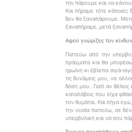
την πάρουμε και να κάνουμ
Και πήραμε τότε κάποιες δ
δεν θα ξαναπάρουμε. Μετ
ξαναπήραμε, μετά ξαναπήρ
Αφού γνώριζες τον κίνδυν
Πιστεύω από την υπερβολ
πράγματα και θα μπορέσω
ηρωίνη κι έβλεπα σιγά-σι
τις δυνάμεις μου, να αλλ
δόση μου...Γιατί αν θέλεις
καταλάβεις που είχα φθάσ
τον θυμάται. Και πήγα εγώ
την ουσία πιστεύω, σε δέν
υπερβολική και να σου πάρ
Έκανες προσπάθειες απε