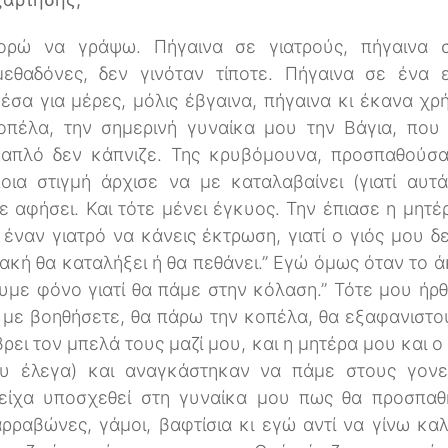
ορώ να γράψω. Πήγαινα σε γιατρούς, πήγαινα 
μεθαδόνες, δεν γινόταν τίποτε. Πήγαινα σε ένα 
σα για μέρες, μόλις έβγαινα, πήγαινα κι έκανα χρή
οπέλα, την σημερινή γυναίκα μου την Βάγια, που
 απλό δεν κάπνιζε. Της κρυβόμουνα, προσπαθούσα
ια στιγμή άρχισε να με καταλαβαίνει (γιατί αυτ
ε αφήσει. Και τότε μένει έγκυος. Την έπιασε η μητέ
 έναν γιατρό να κάνεις έκτρωση, γιατί ο γιός μου δε
λακή θα καταλήξει ή θα πεθάνει.” Εγώ όμως όταν το 
ουμε φόνο γιατί θα πάμε στην κόλαση.” Τότε μου ήρ
εν με βοηθήσετε, θα πάρω την κοπέλα, θα εξαφανιστο
βρει τον μπελά τους μαζί μου, και η μητέρα μου και ο
υ έλεγα) και αναγκάστηκαν να πάμε στους γονεί
 είχα υποσχεθεί στη γυναίκα μου πως θα προσπα
ρραβώνες, γάμοι, βαφτίσια κι εγώ αντί να γίνω καλ