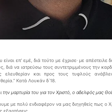
 είναι επ' εμέ, διά τούτο με έχρισε· με απέστειλε
ς, διά να ιατρεύσω τους συντετριμμένους την καρδ
ς ελευθερίαν και προς τους τυφλούς ανάβλε
θερία.” Κατά Λουκάν δ΄18
.
ι την μαρτυρία του για τον Χριστό, ο αδελφός μας Θ
υμε με πολύ ενδιαφέρον να μας διηγηθείς πως ο Χ
ς εξαρτήσεις.