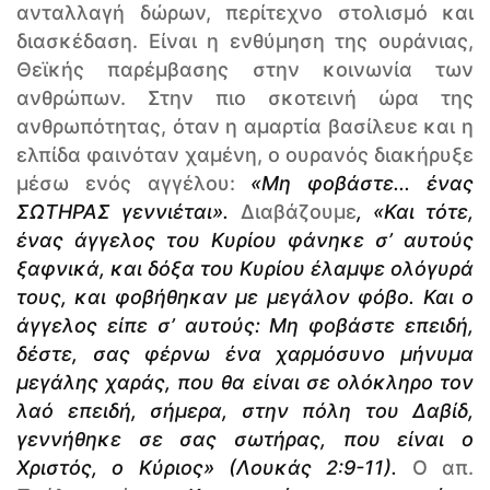
ανταλλαγή δώρων, περίτεχνο στολισμό και
διασκέδαση. Είναι η ενθύμηση της ουράνιας,
Θεϊκής παρέμβασης στην κοινωνία των
ανθρώπων. Στην πιο σκοτεινή ώρα της
ανθρωπότητας, όταν η αμαρτία βασίλευε και η
ελπίδα φαινόταν χαμένη, ο ουρανός διακήρυξε
μέσω ενός αγγέλου:
«Μη φοβάστε... ένας
ΣΩΤΗΡΑΣ γεννιέται».
Διαβάζουμε
, «Και τότε,
ένας άγγελος του Κυρίου φάνηκε σ’ αυτούς
ξαφνικά, και δόξα του Κυρίου έλαμψε ολόγυρά
τους, και φοβήθηκαν με μεγάλον φόβο. Και ο
άγγελος είπε σ’ αυτούς: Μη φοβάστε επειδή,
δέστε, σας φέρνω ένα χαρμόσυνο μήνυμα
μεγάλης χαράς, που θα είναι σε ολόκληρο τον
λαό επειδή, σήμερα, στην πόλη του Δαβίδ,
γεννήθηκε σε σας σωτήρας, που είναι ο
Χριστός, ο Κύριος» (Λουκάς 2:9-11).
Ο απ.