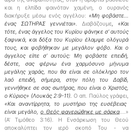
και η ελπίδα φαινόταν χαμένη, ο ουρανός
διακήρυξε μέσω ενός αγγέλου:
«Μη φοβάστε...
ένας ΣΩΤΗΡΑΣ γεννιέται».
Διαβάζουμε
, «Και
τότε, ένας άγγελος του Κυρίου φάνηκε σ’ αυτούς
ξαφνικά, και δόξα του Κυρίου έλαμψε ολόγυρά
τους, και φοβήθηκαν με μεγάλον φόβο. Και ο
άγγελος είπε σ’ αυτούς: Μη φοβάστε επειδή,
δέστε, σας φέρνω ένα χαρμόσυνο μήνυμα
μεγάλης χαράς, που θα είναι σε ολόκληρο τον
λαό επειδή, σήμερα, στην πόλη του Δαβίδ,
γεννήθηκε σε σας σωτήρας, που είναι ο Χριστός,
ο Κύριος» (Λουκάς 2:9-11).
Ο απ. Παύλος γράφει,
«Και αναντίρρητα, το μυστήριο της ευσέβειας
είναι μεγάλο,
ο Θεός φανερώθηκε με σάρκα
….»
(Α’ Τιμόθεο 3:16). Η Ενσάρκωση του Θεού
αποκαλύπτει τον ιερό σκοπό Του - να