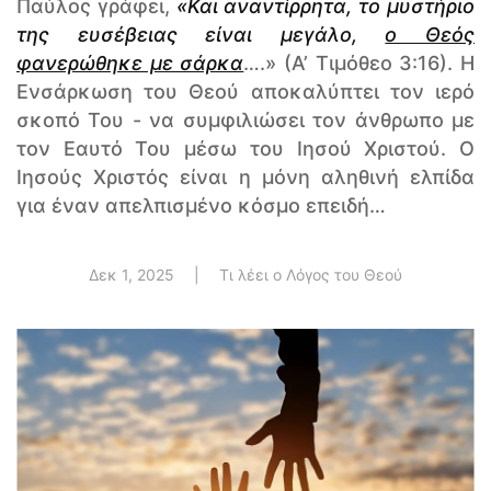
Παύλος γράφει,
«Και αναντίρρητα, το μυστήριο
της ευσέβειας είναι μεγάλο,
ο Θεός
φανερώθηκε με σάρκα
….» (Α’ Τιμόθεο 3:16). Η
Ενσάρκωση του Θεού αποκαλύπτει τον ιερό
σκοπό Του - να συμφιλιώσει τον άνθρωπο με
τον Εαυτό Του μέσω του Ιησού Χριστού. Ο
Ιησούς Χριστός είναι η μόνη αληθινή ελπίδα
για έναν απελπισμένο κόσμο επειδή…
Δεκ 1, 2025
|
Τι λέει ο Λόγος του Θεού