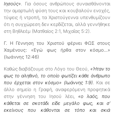
Ιησούς»
. Για όσους ανθρώπους συναισθάνονται
την αμαρτωλή φύση τους και κουβαλούν ενοχές,
τύψεις ή ντροπή, τα Χριστούγεννα υπενθυμίζουν
ότι η συγχώρεση δεν κερδίζεται, αλλά γεννήθηκε
στη Βηθλεέμ (Ματθαίος 2:1, Μιχαΐας 5:2).
Γ. Η Γέννηση του Χριστού φέρνει ΦΩΣ στους
Χαμένους: «Εγώ φως ήρθα στον κόσμο…»
(Ιωάννης 12:46)
Καθώς διαβάζουμε στο Λόγο του Θεού,
«Ήταν το
φως το αληθινό, το οποίο φωτίζει κάθε άνθρωπο
που έρχεται στον κόσμο» (Ιωάννης 1:9).
Και σε
άλλο σημείο η Γραφή, αναφερόμενη προφητικά
στην γέννηση του Ιησού λέει,
«ο λαός, που
κάθεται σε σκοτάδι είδε μεγάλο φως, και σ’
εκείνους που κάθονται σε τόπο και σκιά