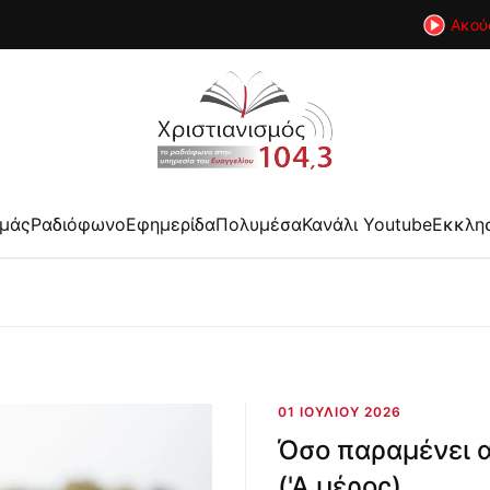
Ακού
εμάς
Ραδιόφωνο
Εφημερίδα
Πολυμέσα
Κανάλι Youtube
Εκκλη
01 ΙΟΥΛΊΟΥ 2026
Όσο παραμένει α
('Α μέρος)