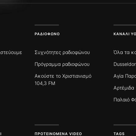
ΡΑΔΙΌΦΩΝΟ
ΚΑΝΆΛΙ Y
πιστεύουμε
Συχνότητες ραδιοφώνου
Όλα τα κ
Πρόγραμμα ραδιοφώνου
Dusseldor
Ακούστε το Χριστιανισμό
Αγία Παρ
104,3 FM
Αρτέμιδα
Παλαιό Φ
Ι
ΠΡΟΤΕΙΝΌΜΕΝΑ VIDEO
TAGS