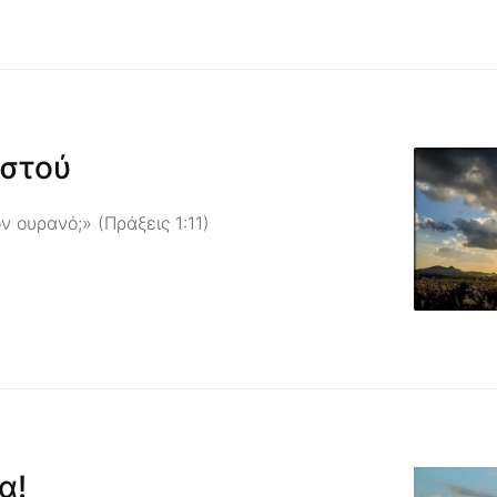
ιστού
ν ουρανό;» (Πράξεις 1:11)
α!