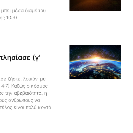
ς μπει μέσα διαμέσου
ης 10:9)
πλησίασε (γ'
σε ζήστε, λοιπόν, με
4:7) Καθώς ο κόσμος
ος την αβεβαιότητα, η
τους ανθρώπους να
τέλος είναι πολύ κοντά.