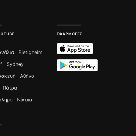
OUTUBE
ΕΦΑΡΜΟΓΈΣ
ανάλια
Bietigheim
f
Sydney
ασκευή
Αθήνα
Πάτρα
άληρο
Νίκαια