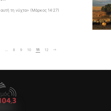
 αυτή τη νύχτα» (Μάρκος 14:27)
…
8
9
10
11
12