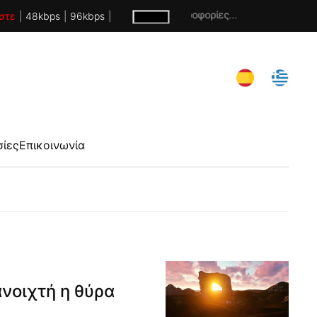
Χωρίς πληροφορίες...
στε
|
48kbps
|
96kbps
|
σίες
Επικοινωνία
νοιχτή η θύρα