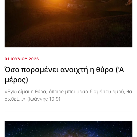
01 ΙΟΥΛΊΟΥ 2026
Όσο παραμένει ανοιχτή η θύρα ('Α
μέρος)
«Εγώ είμαι η θύρα, όποιος μπει μέσα διαμέσου εμού, θα
σωθεί….» (Ιωάννης 10:9)