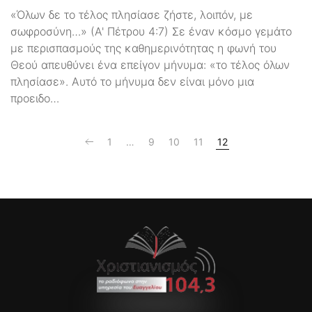
«Όλων δε το τέλος πλησίασε ζήστε, λοιπόν, με
σωφροσύνη…» (Α' Πέτρου 4:7) Σε έναν κόσμο γεμάτο
με περισπασμούς της καθημερινότητας η φωνή του
Θεού απευθύνει ένα επείγον μήνυμα: «το τέλος όλων
πλησίασε». Αυτό το μήνυμα δεν είναι μόνο μια
προειδο…
1
…
9
10
11
12