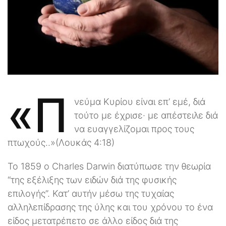
«Π
νεύμα Κυρίου είναι επ’ εμέ, διά
τούτο με έχρισε· με απέστειλε διά
να ευαγγελίζομαι προς τους
πτωχούς..»(Λουκάς 4:18)
Το 1859 ο Charles Darwin διατύπωσε την θεωρία
“της εξέλιξης των ειδών διά της φυσικής
επιλογής”. Κατ’ αυτήν μέσω της τυχαίας
αλληλεπίδρασης της ύλης και του χρόνου το ένα
είδος μετατρέπετο σε άλλο είδος διά της