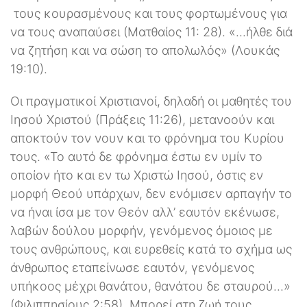
τους κουρασμένους και τους φορτωμένους για
να τους αναπαύσει (Ματθαίος 11: 28). «...ήλθε διά
να ζητήση και να σώση το απολωλός» (Λουκάς
19:10).
Οι πραγματικοί Χριστιανοί, δηλαδή οι μαθητές του
Ιησού Χριστού (Πράξεις 11:26), μετανοούν και
αποκτούν τον νουν και το φρόνημα του Κυρίου
τους. «Το αυτό δε φρόνημα έστω εν υμίν το
οποίον ήτο και εν τω Χριστώ Ιησού, όστις εν
μορφή Θεού υπάρχων, δεν ενόμισεν αρπαγήν το
να ήναι ίσα με τον Θεόν αλλ’ εαυτόν εκένωσε,
λαβών δούλου μορφήν, γενόμενος όμοιος με
τους ανθρώπους, και ευρεθείς κατά το σχήμα ως
άνθρωπος εταπείνωσε εαυτόν, γενόμενος
υπήκοος μέχρι θανάτου, θανάτου δε σταυρού...»
(Φιλιππησίους 2:58). Μπορεί στη ζωή τους,