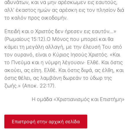
αδυνάτων, και να μην αρέσκωμεν εις εαυτούς,
αλλ’ έκαστος ημών ας αρέσκη εις τον πλησίον διά
το καλόν προς οικοδομήν.
Επειδή και ο Χριστός δεν ήρεσεν εις εαυτόν...»
(Ρωμαίους 15:12).Ο Μόνος που μπορεί και θα
κάμει τη μεγάλη αλλαγή, με την έλευσή Του από
τον ουρανό, είναι ο Κύριος Ιησούς Χριστός. «Και
το Πνεύμα και η νύμφη λέγουσιν· Ελθέ. Και όστις
ακούει, ας είπη. Ελθέ. Και όστις διψά, ας έλθη, και
όστις θέλει, ας λαμβάνη δωρεάν το ύδωρ της
ζωής.» (Αποκ. 22:17).
Η ομάδα «Χριστιανισμός και Επιστήμη»
Επιστροφή στην αρχική σελίδα