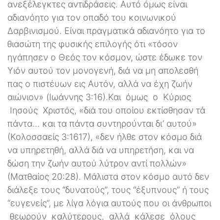
ανεξέλεγκτες αντιδράσεις. Αυτό όμως είναι
αδιανόητο για τον οπαδό του κοινωνικού
Δαρβινισμού. Είναι πραγματικά αδιανόητο για το
θιασώτη της φυσικής επιλογής ότι «τόσον
ηγάπησεν ο Θεός τον κόσμον, ώστε έδωκε τον
Υιόν αυτού τον μονογενή, διά να μη απολεσθή
πας ο πιστέυων εις Αυτόν, αλλά να έχη ζωήν
αιώνιον» (Ιωάννης 3:16).Και όμως ο Κύριος
Ιησούς Χριστός, «διά του οποίου εκτίσθησαν τά
πάντα... και τα πάντα συντηρούνται δι’ αυτού»
(Κολοσσαείς 3:1617), «δεν ήλθε στον κόσμο διά
να υπηρετηθή, αλλά διά να υπηρετήση, και να
δώση την ζωήν αυτού λύτρον αντί πολλών»
(Ματθαίος 20:28). Μάλιστα στον κόσμο αυτό δεν
διάλεξε τους “δυνατούς”, τους “έξυπνους” ή τους
“ευγενείς”, με λίγα λόγια αυτούς που οι άνθρωποι
θεωρούν καλύτερους, αλλά κάλεσε όλους