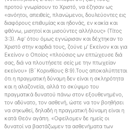
προτού γνωρίσουν το Χριστό, να έζησαν ως
«ανόητοι, απειθείς, πλανώμενοι, δουλεύοντες εις
διαφόρους επιθυμίας και ηδονάς, εν κακία και
φθόνω, μισητοί και μισούντες αλλήλους» (Τίτος
3:3). Αφ’ ότου όμως εγνώρισαν και δέχτηκαν το
Χριστό στην καρδιά τους, ζούνε μ’ Εκείνον και για
Εκείνον ο Οποίος «πλούσιος ων επτώχευσε διά
σας, διά να πλουτήσετε σείς με την πτωχείαν
εκείνου» (B ́ Κορινθίους 8:9).Τους αποκαλύπτεται
ότι η πραγματική δύναμη δεν είναι η σκληρότητα
και η αλαζονεία, αλλά το σκύψιμο του
πραγματικά δυνατού πάνω στον εξουθενημένο,
τον αδύνατο, τον ασθενή, ώστε να τον βοηθήσει
να σηκωθεί, δηλαδή η πραγματική δύναμη είναι η
κατά Θεόν αγάπη. «Οφείλομεν δε ημείς οι
δυνατοί να βαστάζωμεν τα ασθενήματα των