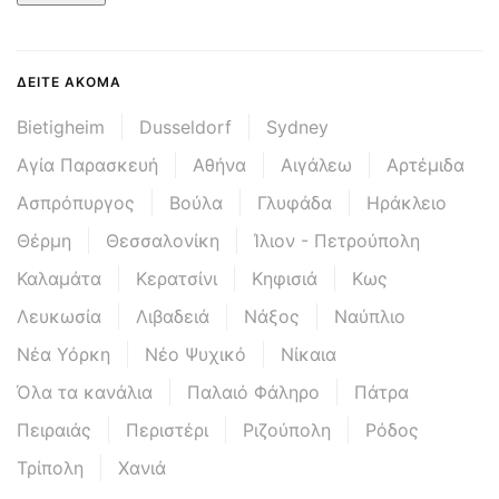
ΔΕΊΤΕ ΑΚΌΜΑ
Bietigheim
Dusseldorf
Sydney
Αγία Παρασκευή
Αθήνα
Αιγάλεω
Αρτέμιδα
Ασπρόπυργος
Βούλα
Γλυφάδα
Ηράκλειο
Θέρμη
Θεσσαλονίκη
Ίλιον - Πετρούπολη
Καλαμάτα
Κερατσίνι
Κηφισιά
Κως
Λευκωσία
Λιβαδειά
Νάξος
Ναύπλιο
Νέα Υόρκη
Νέο Ψυχικό
Νίκαια
Όλα τα κανάλια
Παλαιό Φάληρο
Πάτρα
Πειραιάς
Περιστέρι
Ριζούπολη
Ρόδος
Τρίπολη
Χανιά