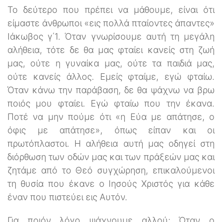
Το δεύτερο που πρέπει να μάθουμε, είναι ότι
είμαστε άνθρωποι «εις πολλά πταίοντες άπαντες»
Ιάκωβος γ΄1. Όταν γνωρίσουμε αυτή τη μεγάλη
αλήθεια, τότε δε θα μας φταίει κανείς στη ζωή
μας, ούτε η γυναίκα μας, ούτε τα παιδιά μας,
ούτε κανείς άλλος. Εμείς φταίμε, εγώ φταίω.
Όταν κάνω την παράβαση, δε θα ψάχνω να βρω
ποιός μου φταίει. Εγώ φταίω που την έκανα.
Ποτέ να μην πούμε ότι «η Εύα με απάτησε, ο
όφις με απάτησε», όπως είπαν και οι
πρωτόπλαστοι. Η αλήθεια αυτή μας οδηγεί στη
διόρθωση των οδών μας και των πράξεών μας και
ζητάμε από το Θεό συγχώρηση, επικαλούμενοι
τη θυσία που έκανε ο Ιησούς Χριστός για κάθε
έναν που πιστεύει εις Αυτόν.
Για ποιόν λόγο ψάχνουμε αλλού; Όταν ο