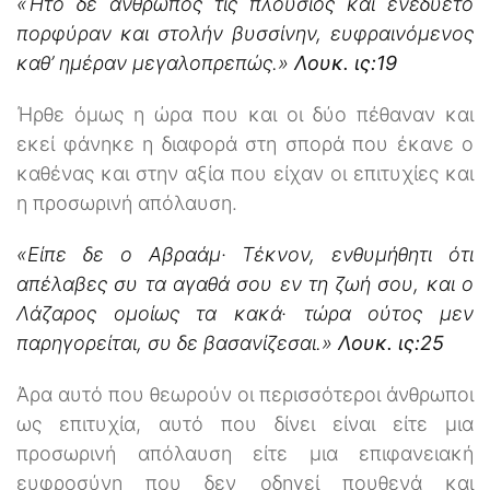
«Ήτο δε άνθρωπός τις πλούσιος και ενεδύετο
πορφύραν και στολήν βυσσίνην, ευφραινόμενος
καθ’ ημέραν μεγαλοπρεπώς.»
Λουκ. ις:19
Ήρθε όμως η ώρα που και οι δύο πέθαναν και
εκεί φάνηκε η διαφορά στη σπορά που έκανε ο
καθένας και στην αξία που είχαν οι επιτυχίες και
η προσωρινή απόλαυση.
«Είπε δε ο Αβραάμ· Τέκνον, ενθυμήθητι ότι
απέλαβες συ τα αγαθά σου εν τη ζωή σου, και ο
Λάζαρος ομοίως τα κακά· τώρα ούτος μεν
παρηγορείται, συ δε βασανίζεσαι.»
Λουκ. ις:25
Άρα αυτό που θεωρούν οι περισσότεροι άνθρωποι
ως επιτυχία, αυτό που δίνει είναι είτε μια
προσωρινή απόλαυση είτε μια επιφανειακή
ευφροσύνη που δεν οδηγεί πουθενά και