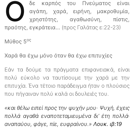
Ο
δε καρπός του Πνεύματος είναι
αγάπη, χαρά, ειρήνη, μακροθυμία,
χρηστότης, αγαθωσύνη, πίστις,
πραότης, εγκράτεια...
(προς Γαλάτας ε:22-23)
ος
Μύθος 5
Χαρά θα έχω μόνο όταν θα έχω επιτυχίες
Εάν τα δούμε τα πράγματα επιφανειακά, είναι
πολύ εύκολο να ταυτίσουμε την χαρά με την
επιτυχία. Ένα τέτοιο παράδειγμα ήταν ο πλούσιος
που πήγαιναν πολύ καλά οι δουλειές του.
«και θέλω ειπεί προς την ψυχήν μου· Ψυχή, έχεις
πολλά αγαθά εναποτεταμιευμένα δι’ έτη πολλά·
αναπαύου, φάγε, πίε, ευφραίνου.»
Λουκ. ιβ:19