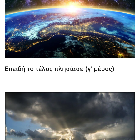
Επειδή το τέλος πλησίασε (γ' μέρος)