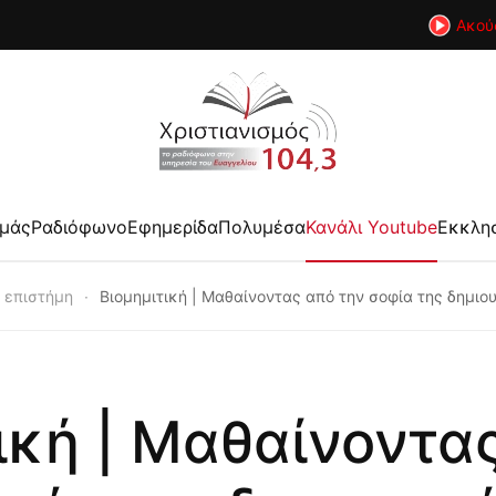
Ακού
εμάς
Ραδιόφωνο
Εφημερίδα
Πολυμέσα
Κανάλι Youtube
Εκκλη
ι επιστήμη
Βιομημιτική | Μαθαίνοντας από την σοφία της δημιο
ική | Μαθαίνοντα