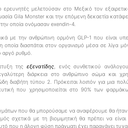
ο ερευνητές μελετούσαν στο Μεξικό τον εξαιρετι
μασία Gila Monster και την επόμενη δεκαετία κατ
α την οποία ονόμασαν exendin-4.
μικά με την ανθρώπινη ορμόνη GLP-1 που είναι υπε
 οποία διασπάται στον οργανισμό μέσα σε λίγα μό
ο αργό ρυθμό.
πτυξη της
εξενατίδης
, ενός συνθετικού ανάλογου
γαλύτερη διάρκεια στο ανθρώπινο σώμα και χρησ
δη διαβήτη τύπου 2. Πρόκειται λοιπόν για μια πολ
ευτική που χρησιμοποιείται στο 90% των φαρμάκω
γμάτων που θα μπορούσαμε να αναφέρουμε θα ήταν 
μός σχετικά με τη βιομιμητική θα πρέπει να είναι
αυτό που η άλογη φύση πράγματι έχει παραγάγει τυχα