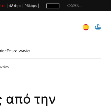
Χωρίς πληροφορίες...
στε
|
48kbps
|
96kbps
|
σίες
Επικοινωνία
υργίας
ς από την