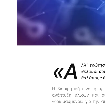
«Α
λλ' ερώτησ
θέλουσι σοι
θαλάσσης θέ
Η βιομιμητική είναι η π
ανάπτυξη υλικών και σ
«δοκιμασμένοι» για την α