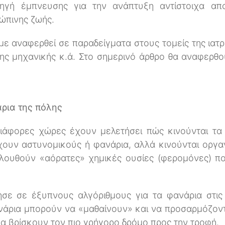
ηγή έμπνευσης για την ανάπτυξη αντίστοιχα απ
ώπινης ζωής.
ε αναφερθεί σε παραδείγματα στους τομείς της ιατρ
της μηχανικής κ.ά. Στο σημερινό άρθρο θα αναφερθ
άρια της πόλης
διάφορες χώρες έχουν μελετήσει πώς κινούνται τα
έχουν αστυνομικούς ή φανάρια, αλλά κινούνται οργ
ολουθούν «αόρατες» χημικές ουσίες (φερομόνες) π
σε σε έξυπνους αλγόριθμους για τα φανάρια στις 
νάρια μπορούν να «μαθαίνουν» και να προσαρμόζοντ
α βρίσκουν τον πιο γρήγορο δρόμο προς την τροφή.