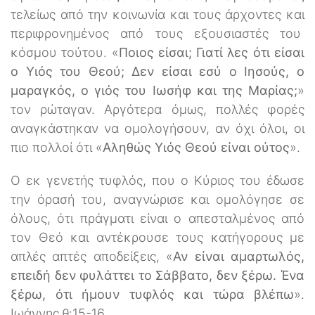
τελείως από την κοινωνία και τους άρχοντες και
περιφρονημένος από τους εξουσιαστές του
κόσμου τούτου. «
Ποιος είσαι; Γιατί λες ότι είσαι
ο Υιός του Θεού; Δεν είσαι εσύ ο Ιησούς, ο
μαραγκός, ο γιός του Ιωσήφ και της Μαρίας;
»
τον ρώταγαν. Αργότερα όμως, πολλές φορές
αναγκάστηκαν να ομολογήσουν, αν όχι όλοι, οι
πιο πολλοί ότι «
Αληθώς Υιός Θεού είναι ούτος
».
Ο εκ γενετής τυφλός, που ο Κύριος του έδωσε
την όρασή του, αναγνώρισε και ομολόγησε σε
όλους, ότι πράγματι είναι ο απεσταλμένος από
τον Θεό και αντέκρουσε τους κατήγορους με
απλές απτές αποδείξεις, «
Αν είναι αμαρτωλός,
επειδή δεν φυλάττει το Σάββατο, δεν ξέρω. Ένα
ξέρω, ότι ήμουν τυφλός και τώρα βλέπω
».
Ιωάννης θ:15-16.