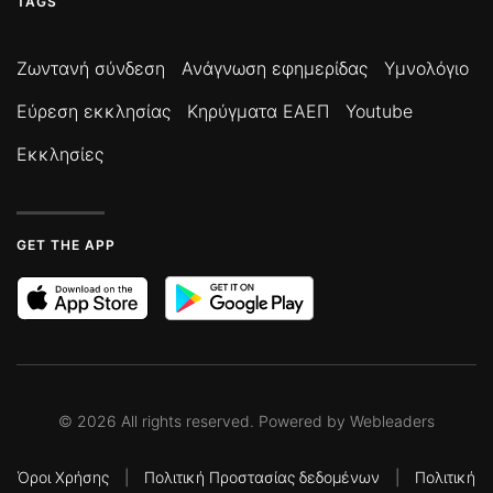
TAGS
Ζωντανή σύνδεση
Ανάγνωση εφημερίδας
Υμνολόγιο
Εύρεση εκκλησίας
Κηρύγματα ΕΑΕΠ
Youtube
Εκκλησίες
GET THE APP
©
2026
All rights reserved. Powered by
Webleaders
Όροι Χρήσης
|
Πολιτική Προστασίας δεδομένων
|
Πολιτική