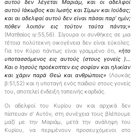
αυτού δεν λέγεται Μαριάμ, και οι αδελφοί
αυτού Ιάκωβος και Ιωσής και Σίμων και Ιούδας;
και αι αδελφαί αυτού δεν είναι πάσαι παρ’ ημίν;
πόθεν λοιπόν εις τούτον ταύτα πάντα;»
(Ματθαίος ιγ:55,56). Σίγουρα οι συνθήκες σε μια
τέτοια πολύτεκνη οικογένεια δεν είναι εύκολες.
Για τον Κύριο πάντως είναι γραμμένο ότι,
«ήτο
υποτασσόμενος εις αυτούς (στους γονείς )…
Και ο Ιησούς προέκοπτεν εις σοφίαν και ηλικίαν
και χάριν παρά Θεώ και ανθρώποις»
(Λουκάς
β:51,52) και η υποταγή ενός παιδιού στους γονείς
του, αποτελεί ένδειξη ταπεινής καρδιάς.
Οι αδελφοί του Κυρίου αν και αρχικά δεν
πίστευαν σ’ Αυτόν, στη συνέχεια τους βλέπουμε
μαζί με την Μαριάμ, μετά την ανάληψη του
Κυρίου, να περιμένουν προσευχόμενοι στο