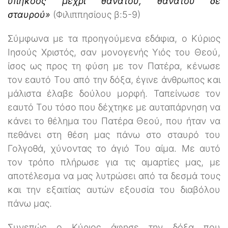
υπήκοος μέχρι θανάτου, θανάτου δε
σταυρού»
(Φιλιππησίους β:5-9)
Σύμφωνα με τα προηγούμενα εδάφια, ο Κύριος
Ιησούς Χριστός, σαν μονογενής Υιός του Θεού,
ίσος ως προς τη φύση με τον Πατέρα, κένωσε
τον εαυτό Tου από την δόξα, έγινε άνθρωπος και
μάλιστα έλαβε δούλου μορφή. Ταπείνωσε τον
εαυτό Tου τόσο που δέχτηκε με αυταπάρνηση να
κάνει το θέλημα του Πατέρα Θεού, που ήταν να
πεθάνει στη θέση μας πάνω στο σταυρό του
Γολγοθά, χύνοντας το άγιό Του αίμα. Με αυτό
τον τρόπο πλήρωσε για τις αμαρτίες μας, με
αποτέλεσμα να μας λυτρώσει από τα δεσμά τους
και την εξαιτίας αυτών εξουσία του διαβόλου
πάνω μας.
Συνεπώς ο Κύριος άφησε την δόξα που