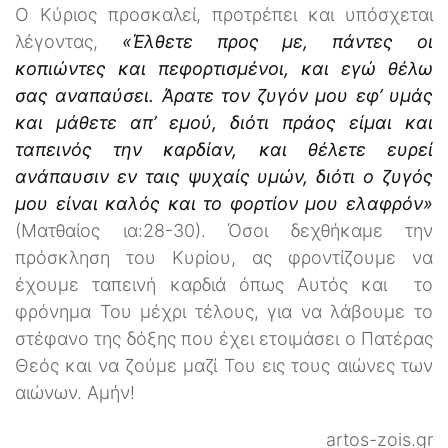
Ο Κύριος προσκαλεί, προτρέπει και υπόσχεται
λέγοντας,
«Έλθετε προς με, πάντες οι
κοπιώντες και πεφορτισμένοι, και εγώ θέλω
σας αναπαύσει. Άρατε τον ζυγόν μου εφ’ υμάς
και μάθετε απ’ εμού, διότι πράος είμαι και
ταπεινός την καρδίαν, και θέλετε ευρεί
ανάπαυσιν εν ταις ψυχαίς υμών, διότι ο ζυγός
μου είναι καλός και το φορτίον μου ελαφρόν»
(Ματθαίος ια:28-30). Όσοι δεχθήκαμε την
πρόσκληση του Κυρίου, ας φροντίζουμε να
έχουμε ταπεινή καρδιά όπως Αυτός και το
φρόνημα Του μέχρι τέλους, για να λάβουμε το
στέφανο της δόξης που έχει ετοιμάσει ο Πατέρας
Θεός και να ζούμε μαζί Του εις τους αιώνες των
αιώνων. Αμήν!
artos-zois.gr