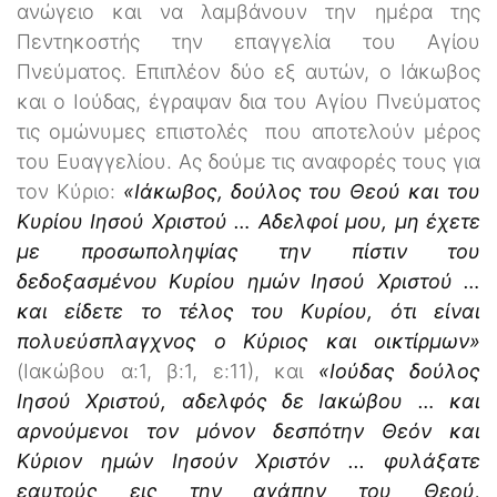
ανώγειο και να λαμβάνουν την ημέρα της
Πεντηκοστής την επαγγελία του Αγίου
Πνεύματος. Επιπλέον δύο εξ αυτών, ο Ιάκωβος
και ο Ιούδας, έγραψαν δια του Αγίου Πνεύματος
τις ομώνυμες επιστολές που αποτελούν μέρος
του Ευαγγελίου. Ας δούμε τις αναφορές τους για
τον Κύριο:
«Ιάκωβος, δούλος του Θεού και του
Κυρίου Ιησού Χριστού … Αδελφοί μου, μη έχετε
με προσωποληψίας την πίστιν του
δεδοξασμένου Κυρίου η
μών Ιησού Χριστού …
και είδετε το τέλος του Κυρίου, ότι είναι
πολυεύσπλαγχνος ο Κύριος και οικτίρμων»
(Ιακώβου α:1, β:1, ε:11), και
«Ιούδας δούλος
Ιησού Χριστού, αδελφός δε Ιακώβου … και
αρνούμενοι τον μόνον δεσπότην Θεόν και
Κύριον ημών Ιησούν Χριστόν ... φυλάξατε
εαυτούς εις την αγάπην του Θεού,