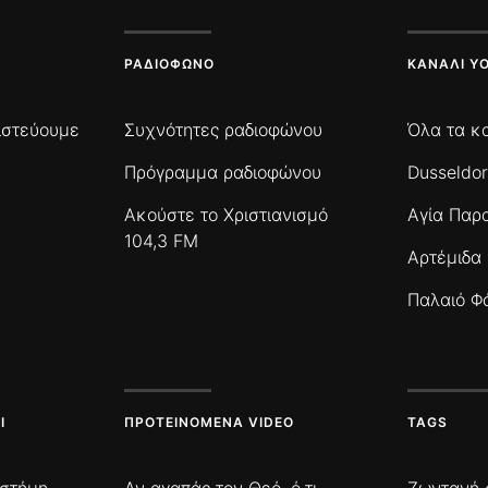
ΡΑΔΙΌΦΩΝΟ
ΚΑΝΆΛΙ Y
πιστεύουμε
Συχνότητες ραδιοφώνου
Όλα τα κ
Πρόγραμμα ραδιοφώνου
Dusseldor
Ακούστε το Χριστιανισμό
Αγία Παρ
104,3 FM
Αρτέμιδα
Παλαιό Φ
Ι
ΠΡΟΤΕΙΝΌΜΕΝΑ VIDEO
TAGS
ιστήμη
Αν αγαπάς τον Θεό, ό,τι
Ζωντανή 