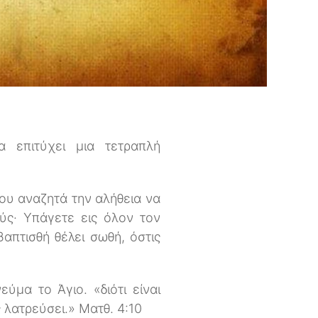
α επιτύχει μια τετραπλή
που αναζητά την αλήθεια να
ύς· Υπάγετε εις όλον τον
βαπτισθή θέλει σωθή, όστις
εύμα το Άγιο. «διότι είναι
 λατρεύσει.» Ματθ. 4:10