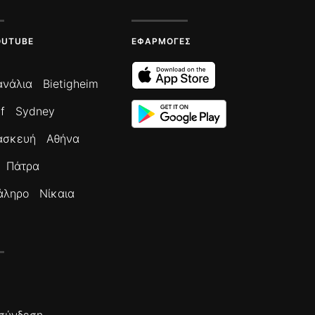
OUTUBE
ΕΦΑΡΜΟΓΈΣ
ανάλια
Bietigheim
f
Sydney
ασκευή
Αθήνα
Πάτρα
άληρο
Νίκαια
σύνδεση