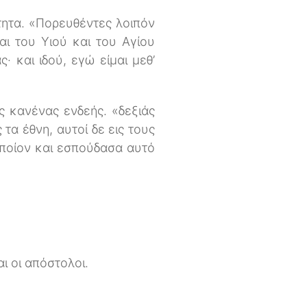
τητα. «Πορευθέντες λοιπόν
αι του Υιού και του Αγίου
 και ιδού, εγώ είμαι μεθ’
ς κανένας ενδεής. «δεξιάς
τα έθνη, αυτοί δε εις τους
ποίον και εσπούδασα αυτό
ι οι απόστολοι.