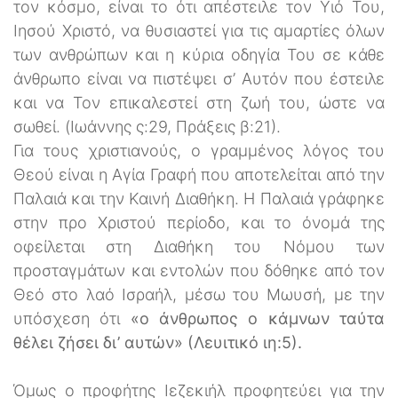
τον κόσμο, είναι το ότι απέστειλε τον Υιό Του,
Ιησού Χριστό, να θυσιαστεί για τις αμαρτίες όλων
των ανθρώπων και η κύρια οδηγία Του σε κάθε
άνθρωπο είναι να πιστέψει σ’ Αυτόν που έστειλε
και να Τον επικαλεστεί στη ζωή του, ώστε να
σωθεί. (Ιωάννης ς:29, Πράξεις β:21).
Για τους χριστιανούς, ο γραμμένος λόγος του
Θεού είναι η Αγία Γραφή που αποτελείται από την
Παλαιά και την Καινή Διαθήκη. Η Παλαιά γράφηκε
στην προ Χριστού περίοδο, και το όνομά της
οφείλεται στη Διαθήκη του Νόμου των
προσταγμάτων και εντολών που δόθηκε από τον
Θεό στο λαό Ισραήλ, μέσω του Μωυσή, με την
υπόσχεση ότι
«ο άνθρωπος ο κάμνων ταύτα
θέλει ζήσει δι’ αυτών» (Λευιτικό ιη:5).
Όμως ο προφήτης Ιεζεκιήλ προφητεύει για την