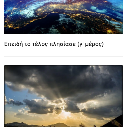
Επειδή το τέλος πλησίασε (γ' μέρος)