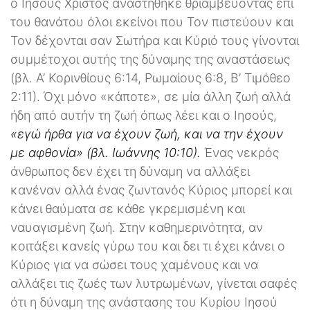
ο Ιησούς Χριστός αναστήθηκε θριαμβεύοντας επί
του θανάτου όλοι εκείνοι που Τον πιστεύουν και
Τον δέχονται σαν Σωτήρα και Κύριό τους γίνονται
συμμέτοχοι αυτής της δύναμης της αναστάσεως
(βλ. Α’ Κορινθίους 6:14, Ρωμαίους 6:8, Β’ Τιμόθεο
2:11). Όχι μόνο «κάποτε», σε μία άλλη ζωή αλλά
ήδη από αυτήν τη ζωή όπως λέει και ο Ιησούς,
«εγώ ήρθα για να έχουν ζωή, και να την έχουν
με αφθονία» (βλ. Ιωάννης 10:10).
Ένας νεκρός
άνθρωπος δεν έχει τη δύναμη να αλλάξει
κανέναν αλλά ένας ζωντανός Κύριος μπορεί και
κάνει θαύματα σε κάθε γκρεμισμένη και
ναυαγισμένη ζωή. Στην καθημερινότητα, αν
κοιτάξει κανείς γύρω του και δει τι έχει κάνει ο
Κύριος για να σώσει τους χαμένους και να
αλλάξει τις ζωές των λυτρωμένων, γίνεται σαφές
ότι η δύναμη της ανάστασης του Κυρίου Ιησού