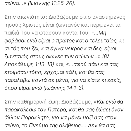
αιώνα…» (Ιωάννης 11:25-26).
Στην αιωνιότητα:
Διαβάζουμε ότι ο αναστημένος
Ιησούς Χριστός είναι ζωντανός και περιμένει τα
παιδιά Tου να φτάσουν κοντά Του,
«…Μη
φοβάσαι εγώ είμαι ο πρώτος και ο τελευταίος, κι
αυτός που ζει, και έγινα νεκρός και δες, είμαι
ζωντανός στους αιώνες των αιώνων…» (βλ
Αποκάλυψη 1:13-18)
και,
«…αφού πάω και σας
ετοιμάσω τόπο, έρχομαι πάλι, και θα σας
παραλάβω κοντά σε μένα, για να είστε κι εσείς,
όπου είμαι εγώ (Ιωάννης 14:1-3).
Στην καθημερινή ζωή:
Διαβάζουμε,
«Και εγώ θα
παρακαλέσω τον Πατέρα, και θα σας δώσει έναν
άλλον Παράκλητο, για να μένει μαζί σας στον
αιώνα, το Πνεύμα της αλήθειας,… Δεν θα σας