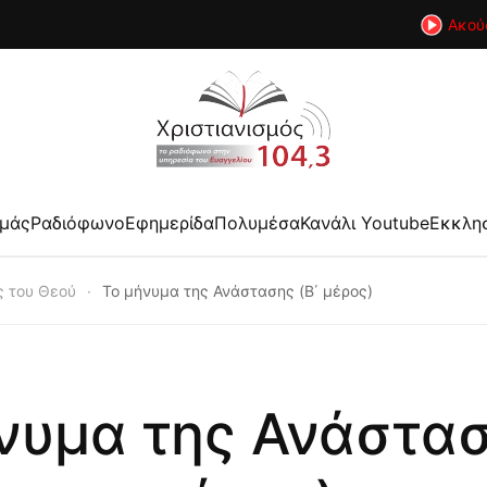
Ακού
εμάς
Ραδιόφωνο
Εφημερίδα
Πολυμέσα
Κανάλι Youtube
Εκκλη
ος του Θεού
Το μήνυμα της Ανάστασης (B΄ μέρος)
νυμα της Ανάστασ