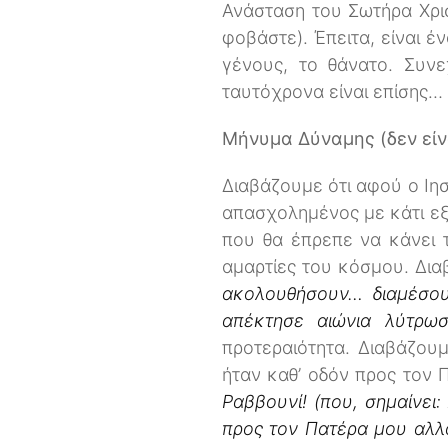
Ανάσταση του Σωτήρα Χρισ
φοβάστε). Έπειτα, είναι 
γένους, το θάνατο. Συν
ταυτόχρονα είναι επίσης…
Μήνυμα Δύναμης (δεν είν
Διαβάζουμε ότι αφού ο Ιησ
απασχολημένος με κάτι εξ
που θα έπρεπε να κάνει 
αμαρτίες του κόσμου. Δι
ακολουθήσουν… διαμέσου
απέκτησε αιώνια λύτρωσ
προτεραιότητα. Διαβάζουμ
ήταν καθ’ οδόν προς τον 
Ραββουνί! (που, σημαίνει:
προς τον Πατέρα μου αλλά