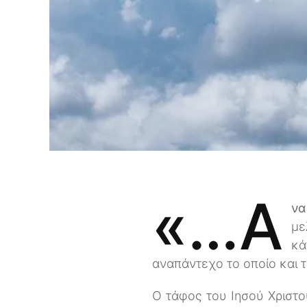
«…α
να
με
κά
αναπάντεχο το οποίο και 
Ο τάφος του Ιησού Χριστο