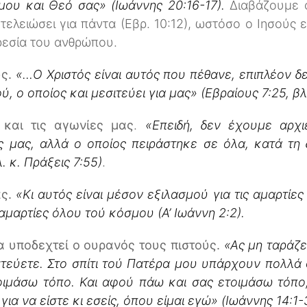
μου και Θεό σας» (Ιωάννης 20:16-17).
Διαβάζουμε 
ελειώσει για πάντα (Εβρ. 10:12), ωστόσο ο Ιησούς 
ρεσία του ανθρώπου.
ς.
«…Ο Χριστός είναι αυτός που πέθανε, επιπλέον δε
ύ, ο οποίος και μεσιτεύει για μας» (Εβραίους 7:25, βλ
 και τις αγωνίες μας
.
«Επειδή, δεν έχουμε αρχι
ς μας, αλλά ο οποίος πειράστηκε σε όλα, κατά τη 
. κ.
Πράξεις 7:55)
.
ς.
«Κι αυτός είναι μέσον εξιλασμού για τις αμαρτίες
ς αμαρτίες όλου τού κόσμου (Α’ Ιωάννη 2:2).
α υποδεχτεί ο ουρανός τους πιστούς.
«Ας μη ταράζε
στεύετε. Στο σπίτι τού Πατέρα μου υπάρχουν πολλά 
ιμάσω τόπο. Και αφού πάω και σας ετοιμάσω τόπο,
α να είστε κι εσείς, όπου είμαι εγώ» (Ιωάννης 14:1-3