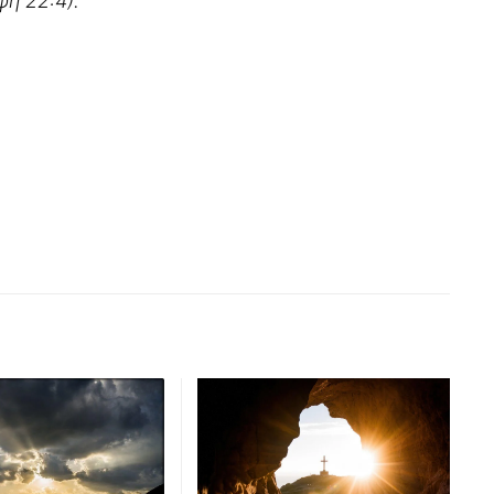
η 22:4).