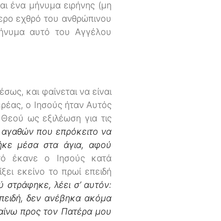
αι ένα μήνυμα ειρήνης (μη
τερο εχθρό του ανθρώπινου
μήνυμα αυτό του Αγγέλου
σως, και φαίνεται να είναι
ρέας, ο Ιησούς ήταν Αυτός
Θεού ως εξιλέωση για τις
ν αγαθών που επρόκειτο να
ήκε μέσα στα άγια, αφού
υτό έκανε ο Ιησούς κατά
ξει εκείνο το πρωί επειδή
ύ στράφηκε, λέει σ’ αυτόν:
 επειδή, δεν ανέβηκα ακόμα
βαίνω προς τον Πατέρα μου