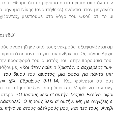
τού. Είδαμε ότι το μήνυμα αυτό πρώτα από όλα είν
ένα μήνυμα Νίκης (αναστήθηκε) ενάντια στον μεγαλύ
εχίζοντας, βλέπουμε στο λόγο του Θεού ότι το 
αι εδώ)
ούς αναστήθηκε από τους νεκρούς, εξαφανίζεται αμέ
αιρετικά σημαντικό για τον άνθρωπο. Ως μέγας Αρχιε
την προσφορά του αίματός Του στην παρουσία του 
αβάζουμε,
«Και όταν ήρθε ο Χριστός, ο αρχιερέας τω
 του δικού του αίματος, μια φορά για πάντα μπ
η» (βλ. Εβραίους 9:11-14).
Και, φαίνεται ότι α
ε ότι ο Ιησούς δεν επιτρέπει στη Μαρία να τον αγγί
Πατέρα:
«Ο Ιησούς λέει σ’ αυτήν: Μαρία. Εκείνη, αφο
 Δάσκαλε). Ο Ιησούς λέει σ’ αυτήν: Μη με αγγίζεις
, πήγαινε στους αδελφούς μου, και πες τους: Ανε