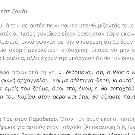
είτε ξανά)
υμά του σε αυτές τις γυναίκες υπενθυμίζοντάς τους
υτές οι πιστές γυναίκες είχαν έρθει στον τάφο εκεί
Χριστού, αλλά έφυγαν με την υπόσχεση ότι θα δουν
 μια ακόμη μεγαλύτερη υπόσχεση: μπορεί να μην ε
 Γαλιλαία, αλλά έχουν την υπόσχεση ότι θα τον δου
νεφα
πάνω από τη γη,
«...δεδομένου ότι, ο ίδιος ο
φωνή αρχαγγέλου, και με σάλπιγγα Θεού, κι αυτοί
, εμείς που ζούμε, όσοι απομένουμε, θα αρπαχτού
 του Κυρίου στον αέρα και έτσι, θα είμαστε πάντο
α Του στον Παράδεισο.
Όταν Τον δουν εκεί οι πιστοί,
ήρωσε για αυτούς στον Γολγοθά (Αποκάλυψη 5:6, Ιω