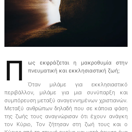
Π
ως εκφράζεται η μακροθυμία στην
πνευματική και εκκλησιαστική ζωή;
Όταν μιλάμε για εκκλησιαστικό
περιβάλλον, μιλάμε για μια συνύπαρξη και
συμπόρευση μεταξύ αναγεννημένων χριστιανών.
Μεταξύ ανθρώπων δηλαδή που σε κάποια φάση
της ζωής τους αναγνώρισαν ότι έχουν ανάγκη
τον Κύριο, Τον ζήτησαν στη ζωή τους και ο