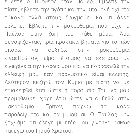
έβλεπε ο Τιμόθεος στον Παύλο; Έβλεπε την
πίστη, έβλεπε την αγάπη και την υπομονή όχι στα
εύκολα αλλά στους διωγμούς. Και τι άλλο
έβλεπε; Έβλεπε την μακροθυμία που είχε ο
Παύλος στην ζωή του κάθε μέρα. Άρα
συνοψίζοντας, τρία πρακτικά βήματα για το πώς
μπορώ να αυξηθώ στην μακροθυμία
είναι:Πρώτον, είμαι έτοιμος να εξετάσω με
ειλικρίνεια την καρδιά μου και να παραδεχθώ την
έλλειψή μου εάν πραγματικά είμαι ελλιπής.
Δεύτερον εκζητώ τον Κύριο με πίστη να με
επισκεφθεί έτσι ώστε η παρουσία Του να μου
προμηθεύσει χάρη έτσι ώστε να αυξηθώ στην
μακροθυμία. Τρίτον, παίρνω τα καλά
παραδείγματα και τα μιμούμαι. Ο Παύλος μην
ξεχνάμε ότι έλεγε μιμητές μου γίνεσθε καθώς
και εγώ του Ιησού Χριστού.