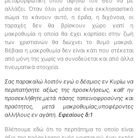
μεταμορφωτική όπου αφήνω τον Θεό να με
αλλάζει. Όταν όλοι μέσα σε ένα εκκλησιαστικό
σώμα το κάνουν αυτό, η έριδα, η διχόνοια, οι
ταραχές δεν θα βρίσκουν χώρο γιατί η
μακροθυμία η οποία θα έχει καρπίσει στην ζωή
των χριστιανών θα διώχνει το θυμό μακριά.
Βέβαια η μακροθυμία δεν είναι κάτι που στέκεται
από μόνη της χωρίς να συνοδεύεται και από άλλα
πνευματικά στοιχεία.
Σας παρακαλώ λοιπόν εγώ ο δέσμιος εν Κυρίω να
περιπατήσητε αξίως της προσκλήσεως, καθ’ ην
προσεκλήθητε,μετά πάσης ταπεινοφροσύνης και
πραότητος, μετά μακροθυμίας,υποφέροντες
αλλήλους εν αγάπη.
Εφεσίους δ:1
Βλέπουμε εδώ ότι το περπάτημα το οποίο είναι
άξιο της πρόσκλησης ενός χριστιανού έχει εκτός