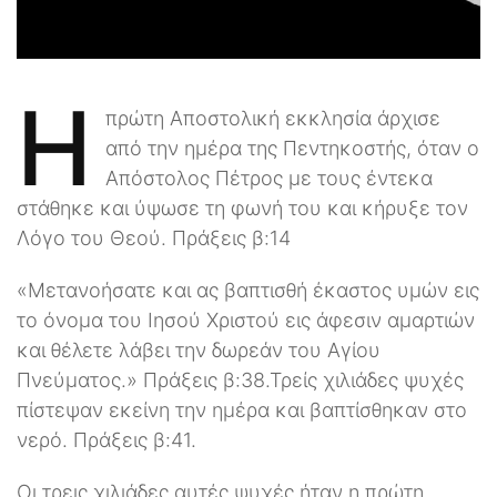
H
πρώτη Αποστολική εκκλησία άρχισε
από την ημέρα της Πεντηκοστής, όταν ο
Απόστολος Πέτρος με τους έντεκα
στάθηκε και ύψωσε τη φωνή του και κήρυξε τον
Λόγο του Θεού. Πράξεις β:14
«Μετανοήσατε και ας βαπτισθή έκαστος υμών εις
το όνομα του Ιησού Χριστού εις άφεσιν αμαρτιών
και θέλετε λάβει την δωρεάν του Αγίου
Πνεύματος.» Πράξεις β:38.Τρείς χιλιάδες ψυχές
πίστεψαν εκείνη την ημέρα και βαπτίσθηκαν στο
νερό. Πράξεις β:41.
Οι τρεις χιλιάδες αυτές ψυχές ήταν η πρώτη