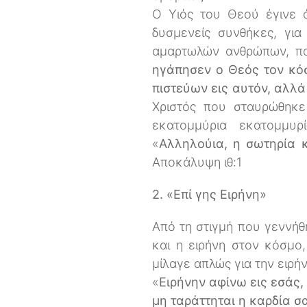
Ο Υιός του Θεού έγινε ά
δυσμενείς συνθήκες, για
αμαρτωλών ανθρώπων, πο
ηγάπησεν ο Θεός τον κόσ
πιστεύων εις αυτόν, αλλά
Χριστός που σταυρώθηκε
εκατομμύρια εκατομμυ
«
Αλληλούια, η σωτηρία κ
Αποκάλυψη ιθ:1
2. «Επί γης Ειρήνη»
Από τη στιγμή που γεννήθ
και η ειρήνη στον κόσμο,
μίλαγε απλώς για την ειρήν
«
Ειρήνην αφίνω εις εσάς, 
μη ταράττηται η καρδία σα