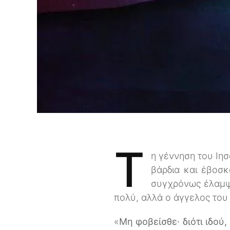
Τ
η γέννηση του Ιη
βάρδια και έβοσκ
συγχρόνως έλαμψ
πολύ, αλλά ο άγγελος του 
«
Μη φοβείσθε· διότι ιδού,