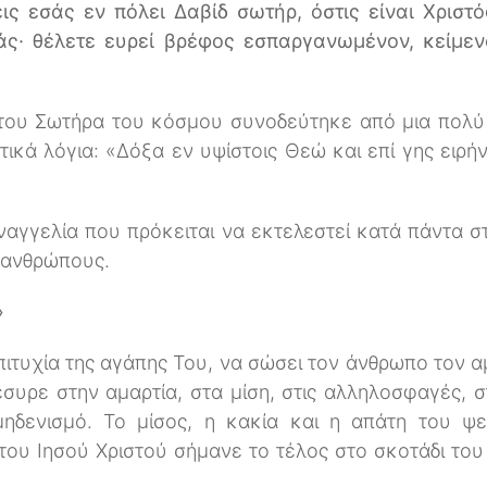
ις εσάς εν πόλει Δαβίδ σωτήρ, όστις είναι Χριστό
σάς· θέλετε ευρεί βρέφος εσπαργανωμένον, κείμεν
του Σωτήρα του κόσμου συνοδεύτηκε από μια πολύ 
ικά λόγια: «Δόξα εν υψίστοις Θεώ και επί γης ειρήν
αναγγελία που πρόκειται να εκτελεστεί κατά πάντα 
 ανθρώπους.
»
πιτυχία της αγάπης Του, να σώσει τον άνθρωπο τον 
συρε στην αμαρτία, στα μίση, στις αλληλοσφαγές, σ
μηδενισμό. Το μίσος, η κακία και η απάτη του 
του Ιησού Χριστού σήμανε το τέλος στο σκοτάδι του