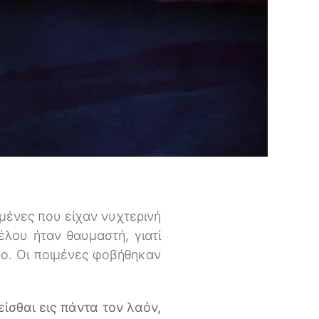
μένες που είχαν νυχτερινή
λου ήταν θαυμαστή, γιατί
ο. Οι ποιμένες φοβήθηκαν
είσθαι εις πάντα τον λαόν,