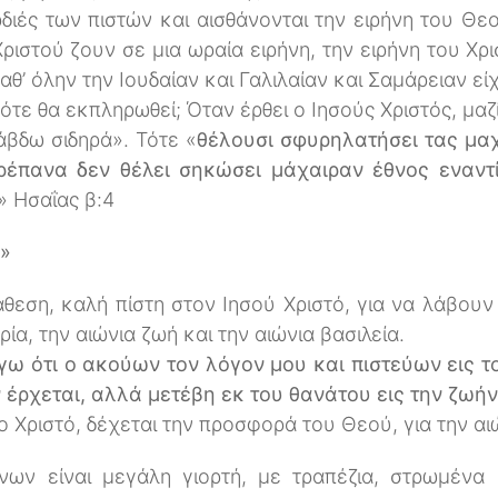
ρδιές των πιστών και αισθάνονται την ειρήνη του Θ
ριστού ζουν σε μια ωραία ειρήνη, την ειρήνη του Χρ
αθ’ όλην την Ιουδαίαν και Γαλιλαίαν και Σαμάρειαν είχ
ότε θα εκπληρωθεί; Όταν έρθει ο Ιησούς Χριστός, μαζ
άβδω σιδηρά». Τότε «
θέλουσι σφυρηλατήσει τας μαχ
ρέπανα δεν θέλει σηκώσει μάχαιραν έθνος εναντί
.» Ησαΐας β:4
α»
θεση, καλή πίστη στον Ιησού Χριστό, για να λάβου
ία, την αιώνια ζωή και την αιώνια βασιλεία.
ω ότι ο ακούων τον λόγον μου και πιστεύων εις τ
εν έρχεται, αλλά μετέβη εκ του θανάτου εις την ζωήν
 Χριστό, δέχεται την προσφορά του Θεού, για την αι
νων είναι μεγάλη γιορτή, με τραπέζια, στρωμένα