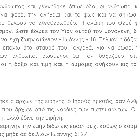
νθρωπος και γεννήθηκε όπως όλοι οι άνθρωποι κ
 να φέρει την αλήθεια και το φως και να σηκώσ
υ θέλουν να ελευθερωθούν. Η αγάπη του Θεού 
μον, ώστε έδωκε τον Υιόν αυτού τον μονογενή, 
 να έχη ζωήν αιώνιον.
» Ιωάννης γ:16. Τελικά, η δόξ
 επάνω στο σταυρό του Γολγοθά, για να σώσει 
ρίων άνθρωποι σωσμένοι θα Τον δοξάζουν στ
αι η δόξα και τιμή και η δύμαμις ανήκουν εις τ
ηκε ο άρχων της ειρήνης, ο Ιησούς Χριστός, σαν άν
 που άρχισε από τις καρδιές των πιστευσάντων. Ο 
η, αλλά έδινε την ειρήνη.
ειρήνην την εμήν δίδω εις εσάς· ουχί καθώς ο κόσμ
ς μηδέ ας δειλιά.
» Ιωάννης ιδ: 27