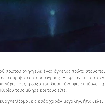
σού Χριστού ανήγγειλε ένας άγγελος πρώτα στους ποι
αν τα πρόβατα στους αγρούς. Η εμφάνιση του αγγέ
ε γύρω τους η δόξα του Θεού, ένα φως υπέρλαμπρ
Κυρίου τους μίλησε και τους είπε:
 ευαγγελίζομαι εις εσάς χαράν μεγάλην, ήτις θέλει 