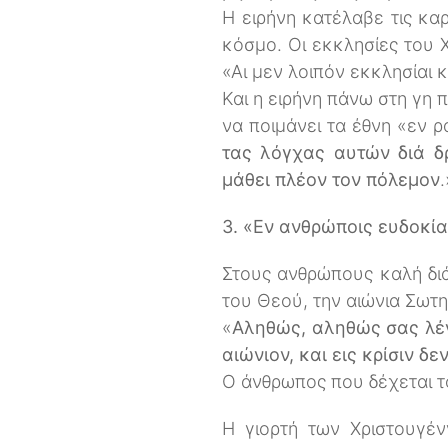
Η ειρήνη κατέλαβε τις κα
κόσμο. Οι εκκλησίες του Χ
«Αι μεν λοιπόν εκκλησίαι κ
Και η ειρήνη πάνω στη γη π
να ποιμάνει τα έθνη «εν ρ
τας λόγχας αυτών διά δ
μάθει πλέον τον πόλεμον
3. «Εν ανθρώποις ευδοκί
Στους ανθρώπους καλή διά
του Θεού, την αιώνια Σωτηρ
«
Αληθώς, αληθώς σας λέγ
αιώνιον, και εις κρίσιν δ
Ο άνθρωπος που δέχεται το
Η γιορτή των Χριστουγέν