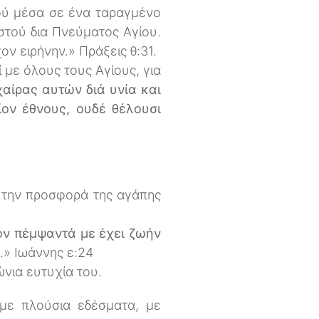
εού μέσα σε ένα ταραγμένο
ιστού δια Πνεύματος Αγίου.
ον ειρήνην.» Πράξεις θ:31.
ί με όλους τους Αγίους, για
αίρας αυτών διά υνία και
ον έθνους, ουδέ θέλουσι
ν την προσφορά της αγάπης
ον πέμψαντά με έχει ζωήν
.» Ιωάννης ε:24
ώνια ευτυχία του.
 με πλούσια εδέσματα, με