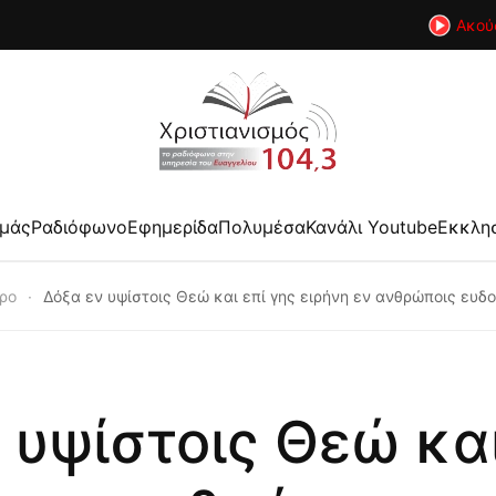
Ακού
εμάς
Ραδιόφωνο
Εφημερίδα
Πολυμέσα
Κανάλι Youtube
Εκκλη
θρο
Δόξα εν υψίστοις Θεώ και επί γης ειρήνη εν ανθρώποις ευδ
 υψίστοις Θεώ και