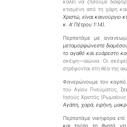
καλεί να ζήσουμε διαφορ
κτισμένη από τη χάρη κα
Χριστώ, είναι καινούργιο κ
κ. Α’ Πέτρου 1:14).
Περπατάμε με ανανεω
μεταμορφώνεστε διαμέσου τ
το αγαθό και ευάρεστο και
σκέψη—αιώνια. Οι σκέψε
στρέφονται στη θέα της α
Φανερώνουμε τον καρπό 
του Αγίου Πνεύματος,
ζε
Ιησούς Χριστός (Ρωμαίους 
Αγάπη, χαρά, ειρήνη, μακρ
Περπατάμε νικηφόρα επί
και τούτο το θνητό ντυ