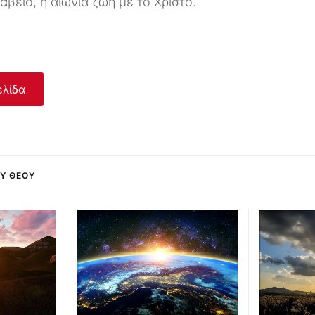
αβείο, η αιώνια ζωή με το Χριστό.
ελίδα
ΟΥ ΘΕΟΎ