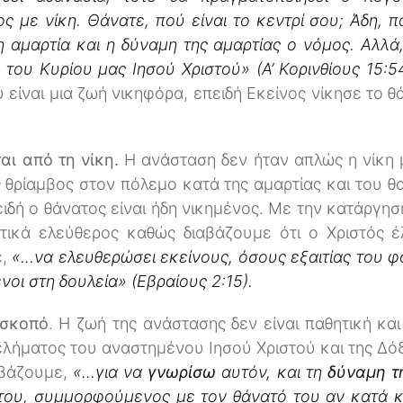
 με νίκη. Θάνατε, πού είναι το κεντρί σου; Άδη, πο
 η αμαρτία και η δύναμη της αμαρτίας ο νόμος. Αλλά
υ του Κυρίου μας Ιησού Χριστού» (Α’ Κορινθίους 15:5
είναι μια ζωή νικηφόρα, επειδή Εκείνος νίκησε το θά
αι από τη νίκη.
Η ανάσταση δεν ήταν απλώς η νίκη 
ς θρίαμβος στον πόλεμο κατά της αμαρτίας και του 
ειδή ο θάνατος είναι ήδη νικημένος. Με την κατάργη
ατικά ελεύθερος καθώς διαβάζουμε ότι ο Χριστός 
ε,
«…να ελευθερώσει εκείνους, όσους εξαιτίας του 
οι στη δουλεία» (Εβραίους 2:15).
 σκοπό
. Η ζωή της ανάστασης δεν είναι παθητική κα
θελήματος του αναστημένου Ιησού Χριστού και της Δό
αβάζουμε,
«…για να
γνωρίσω
αυτόν, και τη
δύναμη τ
του, συμμορφούμενος με τον θάνατό του αν κατά 