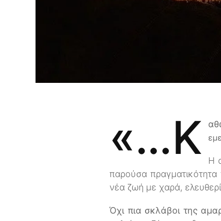
«…κ
αθ
εμε
Η 
παρούσα πραγματικότητα 
νέα ζωή με χαρά, ελευθερ
Όχι πια σκλάβοι της αμα