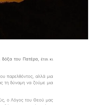
η δόξα του Πατέρα,
έτσι κι
του παρελθόντος, αλλά μια
ς τη δύναμη να ζούμε μια
ύς, ο Λόγος του Θεού μας