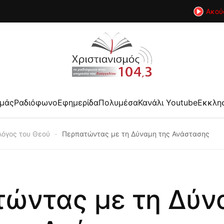
Ακού
εμάς
Ραδιόφωνο
Εφημερίδα
Πολυμέσα
Κανάλι Youtube
Εκκλη
 Λόγος του Θεού
Περπατώντας με τη Δύναμη της Ανάστασης
ώντας με τη Δύν