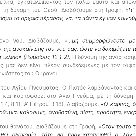
ετικά, εγκαταλείποντας τον παλιό εαυτό και απο
ι τη δύναμη του Θεού. Διαβάζουμε στη Γραφή, «
Γι
τίσμα τα αρχαία πέρασαν, να, τα πάντα έγιναν καινούργ
μένο νου.
Διαβάζουμε, «
…μη συμμορφώνεστε με 
ης ανακαίνισης του νου σας, ώστε να δοκιμάζετε τι
 τέλειο» (Ρωμαίους 12:1-2).
Η δύναμη της ανάστασης 
ις μας δεν είναι πλέον συνδεδεμένες με τον τάφ
ιωνιότητας του Ουρανού.
του Αγίου Πνεύματος.
Ο Πιστός λαμβάνοντας και
ι
και καρποφορεί στο Άγιο Πνεύμα, με τη δύναμη
1:4, 8:11, Α’ Πέτρου 3:18). Διαβάζουμε,
«Ο καρπός, ό
οθυμία, καλοσύνη, αγαθοσύνη, πίστη, πραότητα, εγκρ
 του θανάτου.
Διαβάζουμε στη Γραφή,
«Όταν τούτο τ
θεί αθανασία, τότε θα πραγματοποιηθεί ο λόγο