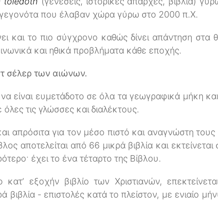
ς
toled
ôth
(γενέσεις, ιστορικές απαρχές, βιβλία) γύρ
ι γεγονότα που έλαβαν χώρα γύρω στο 2000 π.Χ.
ι και το πιο σύγχρονο καθώς δίνει απάντηση στα 
ινωνικά και ηθικά προβλήματα κάθε εποχής.
στ σέλερ των αιώνων.
 να είναι ευμετάδοτο σε όλα τα γεωγραφικά μήκη και
 όλες τις γλώσσες και διαλέκτους.
και απρόσιτα για τον μέσο πιστό και αναγνώστη τους 
βλος αποτελείται από 66 μικρά βιβλία και εκτείνεται 
ρότερο· έχει το ένα τέταρτο της Βίβλου.
ο κατ’ εξοχήν βιβλίο των Χριστιανών, επεκτείνετα
 βιβλία - επιστολές κατά το πλείστον, με ενιαίο μήν