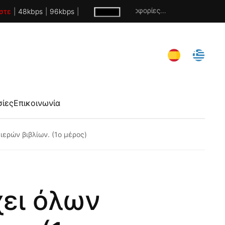
Χωρίς πληροφορίες...
στε
|
48kbps
|
96kbps
|
σίες
Επικοινωνία
ιερών βιβλίων. (1ο μέρος)
χει όλων