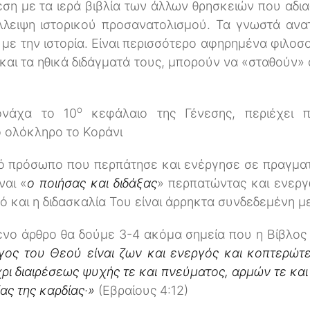
εση με τα ιερά βιβλία των άλλων θρησκειών που αδια
λειψη ιστορικού προσανατολισμού. Τα γνωστά ανατο
με την ιστορία. Είναι περισσότερο αφηρημένα φιλοσ
 και τα ηθικά διδάγματά τους, μπορούν να «σταθούν»
ο
μονάχα το 10
κεφάλαιο της Γένεσης, περιέχει 
 ολόκληρο το Κοράνι
κό πρόσωπο που περπάτησε και ενέργησε σε πραγματι
ναι «
ο ποιήσας και διδάξας
» περπατώντας και ενεργ
ό και η διδασκαλία Του είναι άρρηκτα συνδεδεμένη 
ενο άρθρο θα δούμε 3-4 ακόμα σημεία που η Βίβλος
γος του Θεού είναι ζων και ενεργός και κοπτερώτ
χρι διαιρέσεως ψυχής τε και πνεύματος, αρμών τε και
ας της καρδίας·»
(Εβραίους 4:12)