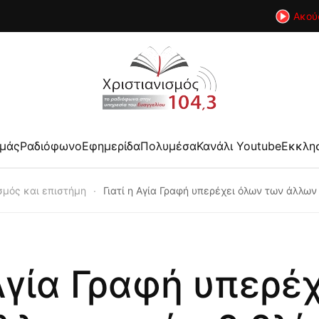
Ακού
εμάς
Ραδιόφωνο
Εφημερίδα
Πολυμέσα
Κανάλι Youtube
Εκκλη
σμός και επιστήμη
Γιατί η Αγία Γραφή υπερέχει όλων των άλλων 
 Αγία Γραφή υπερέ