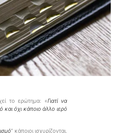
χεί το ερώτημα: «
Γιατί να
νό και όχι κάποιο άλλο ιερό
νισμό
” κάποιοι ισχυρίζονται.