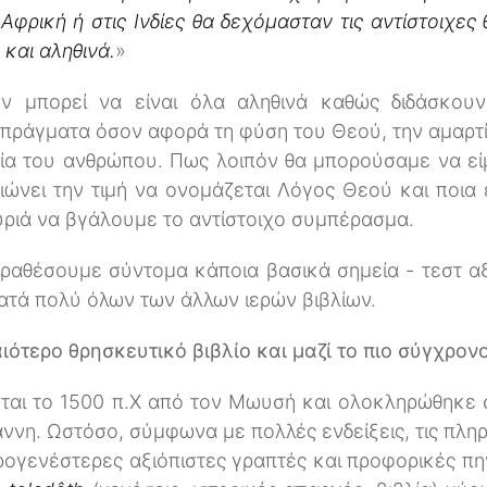
Αφρική ή στις Ινδίες θα δεχόμασταν τις αντίστοιχες 
 και αληθινά.
»
ν μπορεί να είναι όλα αληθινά καθώς διδάσκουν
πράγματα όσον αφορά τη φύση του Θεού, την αμαρτί
ία του ανθρώπου. Πως λοιπόν θα μπορούσαμε να είμ
ιώνει την τιμή να ονομάζεται Λόγος Θεού και ποια 
ριά να βγάλουμε το αντίστοιχο συμπέρασμα.
ραθέσουμε σύντομα κάποια βασικά σημεία - τεστ αξι
κατά πολύ όλων των άλλων ιερών βιβλίων.
αιότερο θρησκευτικό βιβλίο και μαζί το πιο σύγχρον
ται το 1500 π.Χ από τον Μωυσή και ολοκληρώθηκε σ
ννη. Ωστόσο, σύμφωνα με πολλές ενδείξεις, τις πλη
προγενέστερες αξιόπιστες γραπτές και προφορικές πη