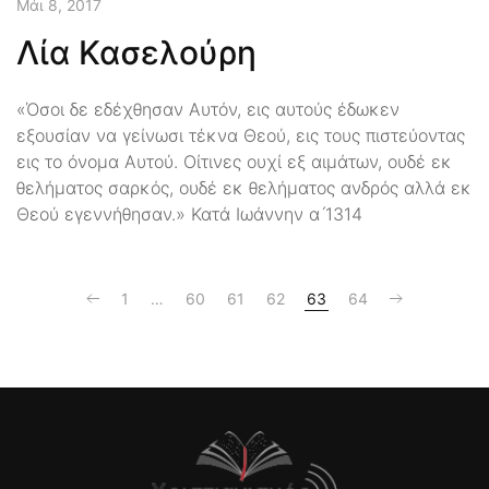
Μάι 8, 2017
Λία Κασελούρη
«Όσοι δε εδέχθησαν Αυτόν, εις αυτούς έδωκεν
εξουσίαν να γείνωσι τέκνα Θεού, εις τους πιστεύοντας
εις το όνομα Αυτού. Οίτινες ουχί εξ αιμάτων, ουδέ εκ
θελήματος σαρκός, ουδέ εκ θελήματος ανδρός αλλά εκ
Θεού εγεννήθησαν.» Κατά Ιωάννην α ́1314
1
…
60
61
62
63
64