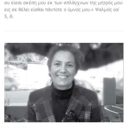
συ είσαι σκέπη μου εκ των σπλάγχνων της μητρός μου·
εις σε θέλει είσθαι πάντοτε ο ύμνος μου.» Ψαλμός οα΄
5, 6.