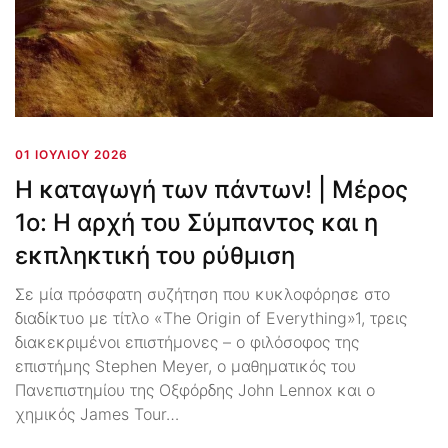
01 ΙΟΥΛΊΟΥ 2026
Η καταγωγή των πάντων! | Μέρος
1ο: Η αρχή του Σύμπαντος και η
εκπληκτική του ρύθμιση
Σε μία πρόσφατη συζήτηση που κυκλοφόρησε στο
διαδίκτυο με τίτλο «The Origin of Everything»1, τρεις
διακεκριμένοι επιστήμονες – ο φιλόσοφος της
επιστήμης Stephen Meyer, ο μαθηματικός του
Πανεπιστημίου της Οξφόρδης John Lennox και ο
χημικός James Tour…