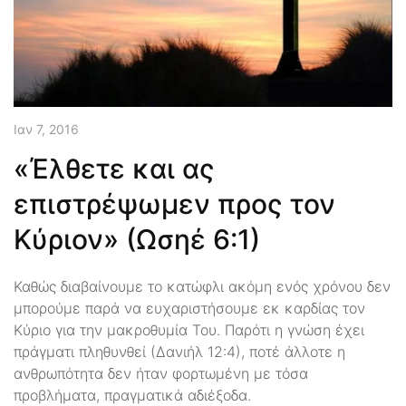
Ιαν 7, 2016
«Έλθετε και ας
επιστρέψωμεν προς τον
Κύριον» (Ωσηέ 6:1)
Καθώς διαβαίνουμε το κατώφλι ακόμη ενός χρόνου δεν
μπορούμε παρά να ευχαριστήσουμε εκ καρδίας τον
Κύριο για την μακροθυμία Του. Παρότι η γνώση έχει
πράγματι πληθυνθεί (Δανιήλ 12:4), ποτέ άλλοτε η
ανθρωπότητα δεν ήταν φορτωμένη με τόσα
προβλήματα, πραγματικά αδιέξοδα.