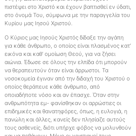
πιστέψει στο Χριστό και έχουν βαπτισθεί εν ύδατι,
στο όνομά Του, σύμφωνα με την παραγγελία του
Κυρίου μας Ιησού Χριστού.
Ο Κύριος μας Ιησούς Χριστός δίδαξε την αγάπη
για κάθε άνθρωπο, ο οποίος είναι πλασμένος κατ’
εικόνα και καθ’ ομοίωση Θεού, για να ζήσει
αιώνια. Έδωσε σε όλους την ελπίδα ότι μπορούν
να θεραπευτούν όταν είναι άρρωστοι. Τα
νοσοκομεία έγιναν από την διδαχή του Χριστού ο
οποίος θεράπευε κάθε άνθρωπο, από
οποιαδήποτε νόσο και αν έπασχε. Όταν στην
ανθρωπότητα εμ- φανίσθηκαν οι αρρώστιες οι
επιδημικές και θανατηφόρες, όπως, η ευλογιά, η
πανώλη και άλλες, κανείς δεν πλησίαζε αυτούς
τους ασθενείς, διότι υπήρχε φόβος να μολυνθούν
και να πεθάνουν. Μόνο οι χριστιανοί τους