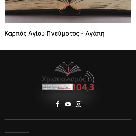
Καρπός Αγίου Πνεύματος - Αγάπη