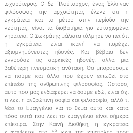
ισχυρότερος. Ο δε Πλούταρχος, ένας Έλληνας
φιλόσοφος της αρχαιότητας έλεγε ότι η
εγκράτεια και το μέτρο στην περίοδο της
νεότητας, είναι τα διαβατήρια για ευτυχισμένα
γηρατειά. Ο Σωκράτης μάλιστα τόλμησε να πει ότι
η εγκράτεια είναι ικανή να παρέχει
αξιομνημόνευτες ηδονές. Και βέβαια δεν
εννοούσε τις σαρκικές ηδονές, αλλά μια
βαθύτερη πνευματική ανάταση. Θα μπορούσαμε
να πούμε και άλλα που έχουν ειπωθεί στο
επίπεδο της ανθρώπινης φιλοσοφίας. Ωστόσο,
αυτό που μας ενδιαφέρει να δούμε εδώ, είναι όχι
τι λέει η ανθρώπινη σοφία και φιλοσοφία, αλλά τι
λέει το Eυαγγέλιο για το θέμα αυτό και κατά
πόσο αυτά που λέει το ευαγγέλιο είναι σήμερα
επίκαιρα. Στην Καινή Διαθήκη, η εγκράτεια
ο
εμφανίζεται στο 5
κεφ της επιστολής προς