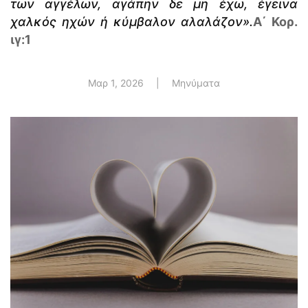
των αγγέλων, αγάπην δε μη έχω, έγεινα
χαλκός ηχών ή κύμβαλον αλαλάζον».
Α΄ Κορ.
ιγ:1
Μαρ 1, 2026
|
Μηνύματα