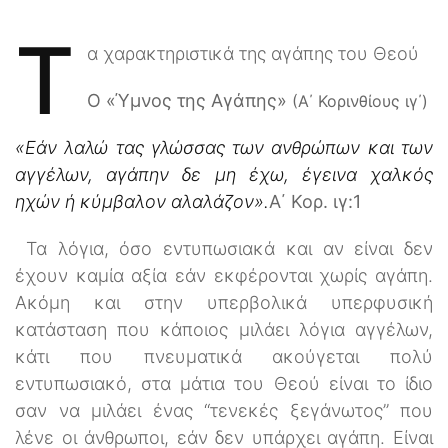
Τ
α χαρακτηριστικά της αγάπης του Θεού
Ο «Ύμνος της Αγάπης»
(Α΄ Κορινθίους ιγ΄)
«Εάν λαλώ τας γλώσσας των ανθρώπων και των
αγγέλων, αγάπην δε μη έχω, έγεινα χαλκός
ηχών ή κύμβαλον αλαλάζον».
Α΄ Κορ. ιγ:1
Τα λόγια, όσο εντυπωσιακά και αν είναι δεν
έχουν καμία αξία εάν εκφέρονται χωρίς αγάπη.
Ακόμη και στην υπερβολικά υπερφυσική
κατάσταση που κάποιος μιλάει λόγια αγγέλων,
κάτι που πνευματικά ακούγεται πολύ
εντυπωσιακό, στα μάτια του Θεού είναι το ίδιο
σαν να μιλάει ένας ‘‘τενεκές ξεγάνωτος’’ που
λένε οι άνθρωποι, εάν δεν υπάρχει αγάπη. Είναι