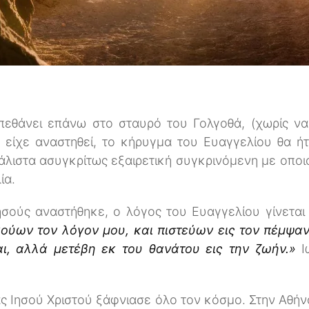
 πεθάνει επάνω στο σταυρό του Γολγοθά, (χωρίς να
ν είχε αναστηθεί, το κήρυγμα του Ευαγγελίου θα ή
μάλιστα ασυγκρίτως εξαιρετική συγκρινόμενη με οποι
ία.
ησούς αναστήθηκε, ο λόγος του Ευαγγελίου γίνεται
κούων τον λόγον μου, και πιστεύων εις τον πέμψαν
ται, αλλά μετέβη εκ του θανάτου εις την ζωήν.»
Ιω
ς Ιησού Χριστού ξάφνιασε όλο τον κόσμο. Στην Αθή