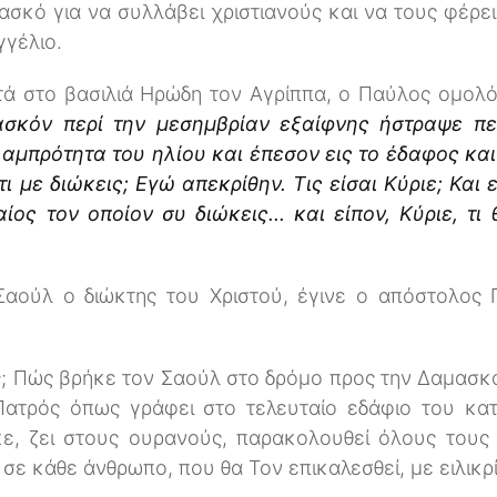
ασκό για να συλλάβει χριστιανούς και να τους φέρ
γγέλιο.
τά στο βασιλιά Ηρώδη τον Αγρίππα, ο Παύλος ομολ
ασκόν περί την μεσημβρίαν εξαίφνης ήστραψε π
λαμπρότητα του ηλίου και έπεσον εις το έδαφος κ
ι με διώκεις; Εγώ απεκρίθην. Τις είσαι Κύριε; Και 
ος τον οποίον συ διώκεις... και είπον, Κύριε, τι
 Σαούλ ο διώκτης του Χριστού, έγινε ο απόστολος
ς; Πώς βρήκε τον Σαούλ στο δρόμο προς την Δαμασκό;
 Πατρός όπως γράφει στο τελευταίο εδάφιο του κ
κε, ζει στους ουρανούς, παρακολουθεί όλους τους 
 σε κάθε άνθρωπο, που θα Τον επικαλεσθεί, με ειλικρί