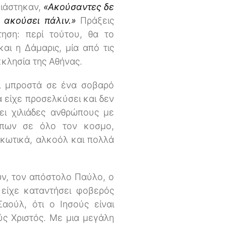
νιάστηκαν,
«Ακούσαντες δε
ε ακούσει πάλιν.»
Πράξεις
ηση: περί τούτου, θα το
αι η Δάμαρις, μία από τις
κκλησία της Αθήνας.
ει μπροστά σε ένα σοβαρό
α είχε προσελκύσει και δεν
ει χιλιάδες ανθρώπους με
ρώπων σε όλο τον κοσμο,
ρκωτικά, αλκοόλ και πολλά
ν, τον απόστολο Παύλο, ο
 είχε καταντήσει φοβερός
αούλ, ότι ο Ιησούς είναι
ύς Χριστός. Με μια μεγάλη