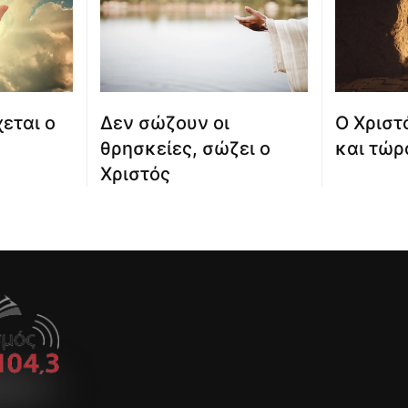
εται ο
Δεν σώζουν οι
Ο Χριστ
θρησκείες, σώζει ο
και τώρ
Χριστός