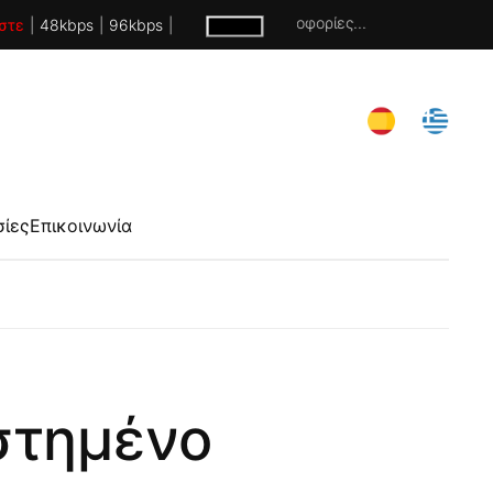
Χωρίς πληροφορίες...
στε
|
48kbps
|
96kbps
|
σίες
Επικοινωνία
στημένο