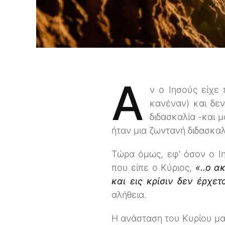
A
ν ο Ιησούς είχε
κανέναν) και δε
διδασκαλία -και 
ήταν μια ζωντανή διδασκαλ
Τώρα όμως, εφ’ όσον ο Ι
που είπε ο Κύριος,
«..ο α
και εις κρίσιν δεν έρχε
αλήθεια.
Η ανάσταση του Κυρίου μα