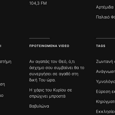
104,3 FM
Αρτέμιδα
Παλαιό Φ
Ι
ΠΡΟΤΕΙΝΌΜΕΝΑ VIDEO
TAGS
ιστήμη
Αν αγαπάς τον Θεό, ό,τι
Ζωντανή 
άσχημο σου συμβαίνει θα το
Ανάγνωση
συνεργήσει σε αγαθό στη
δική Του ώρα.
Υμνολόγι
ωση
Η χάρις του Κυρίου σε
Εύρεση ε
ιο
σπρώχνει μπροστά
Κηρύγμα
Βαβυλώνα
Εκκλησίε