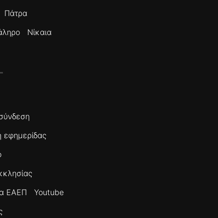
Πάτρα
άληρο
Νίκαια
σύνδεση
 εφημερίδας
ο
κκλησίας
τα ΕΑΕΠ
Youtube
ς