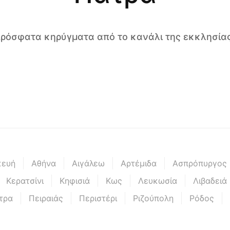
 πρόσφατα κηρύγματα από το κανάλι της εκκλησίας
κευή
Αθήνα
Αιγάλεω
Αρτέμιδα
Ασπρόπυργος
Κερατσίνι
Κηφισιά
Κως
Λευκωσία
Λιβαδειά
τρα
Πειραιάς
Περιστέρι
Ριζούπολη
Ρόδος