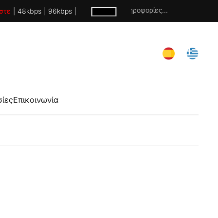
Χωρίς πληροφορίες...
στε
|
48kbps
|
96kbps
|
σίες
Επικοινωνία