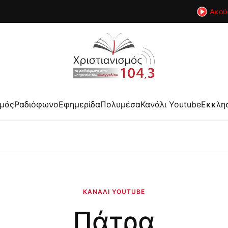
Ακού
εμάς
Ραδιόφωνο
Εφημερίδα
Πολυμέσα
Κανάλι Youtube
Εκκλη
ΚΑΝΆΛΙ YOUTUBE
Πάτρα