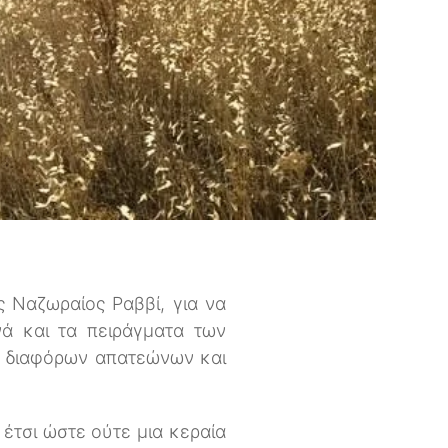
ς Ναζωραίος Ραββί, για να
νά και τα πειράγματα των
ων διαφόρων απατεώνων και
έτσι ώστε ούτε μια κεραία