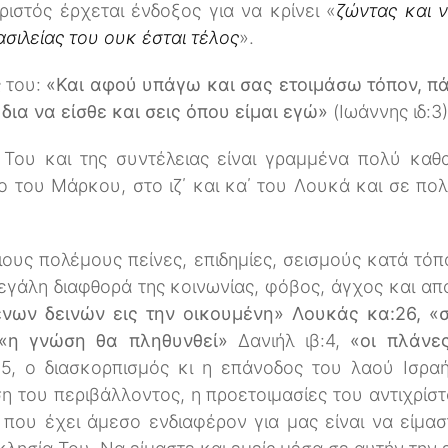
ιστός έρχεται ένδοξος για να κρίνει «
ζώντας και 
ασιλείας του ουκ έσται τέλος
».
ς του:
«Και αφού υπάγω και σας ετοιμάσω τόπον, πά
δια να είσθε και σεις όπου είμαι εγώ»
(Ιωάννης ιδ:3)
 Του και της συντέλειας είναι γραμμένα πολύ καθ
ιο του Μάρκου, στο ιζ΄ και κα΄ του Λουκά και σε πο
ιους πολέμους πείνες, επιδημίες, σεισμούς κατά τόπ
μεγάλη διαφθορά της κοινωνίας, φόβος, άγχος και 
νων δεινών εις την οικουμένη» Λουκάς κα:26, «
«η γνώση θα πληθυνθεί»
Δανιήλ ιβ:4,
«οι πλάνε
:1-5, ο διασκορπισμός κι η επάνοδος του λαού Ισρ
 του περιβάλλοντος, η προετοιμασίες του αντιχρίσ
που έχει άμεσο ενδιαφέρον για μας είναι να είμαστ