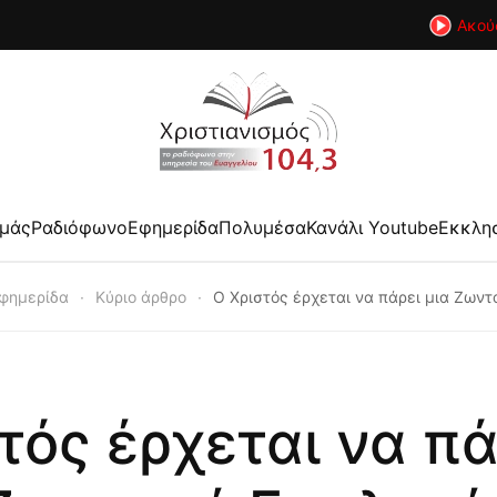
Ακού
εμάς
Ραδιόφωνο
Εφημερίδα
Πολυμέσα
Κανάλι Youtube
Εκκλη
φημερίδα
Κύριο άρθρο
Ο Χριστός έρχεται να πάρει μια Ζων
τός έρχεται να πά