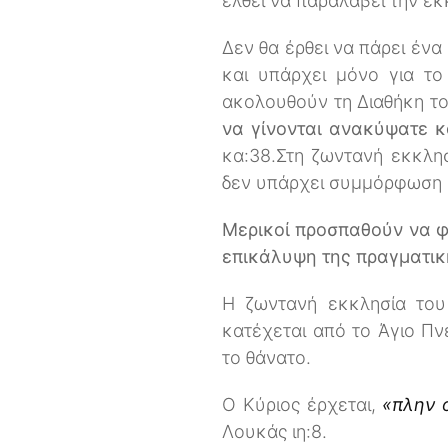
έλθει να παραλάβει την εκ
Δεν θα έρθει να πάρει έν
και υπάρχει μόνο για το
ακολουθούν τη Διαθήκη το
να γίνονται ανακύψατε κ
κα:38.Στη ζωντανή εκκλησ
δεν υπάρχει συμμόρφωση 
Μερικοί προσπαθούν να φα
επικάλυψη της πραγματικ
Η ζωντανή εκκλησία του 
κατέχεται από το Άγιο Π
το θάνατο.
Ο Κύριος έρχεται,
«πλην ο
Λουκάς ιη:8.