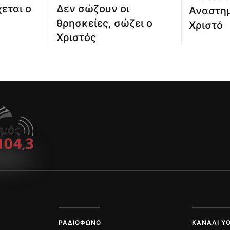
εται ο
Δεν σώζουν οι
Αναστημ
θρησκείες, σώζει ο
Χριστό
Χριστός
ΡΑΔΙΌΦΩΝΟ
ΚΑΝΆΛΙ Y