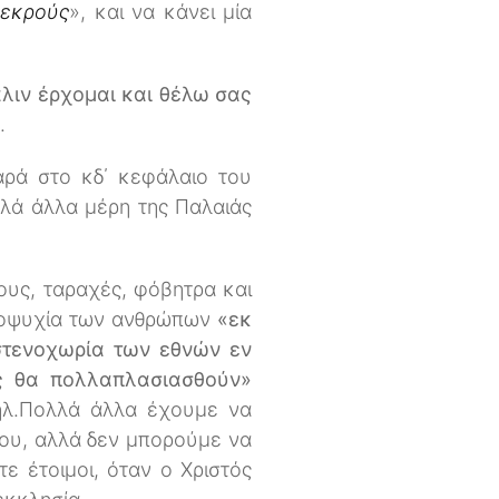
νεκρούς
», και να κάνει μία
λιν έρχομαι και θέλω σας
.
αρά στο κδ΄ κεφάλαιο του
λλά άλλα μέρη της Παλαιάς
ους, ταραχές, φόβητρα και
αποψυχία των ανθρώπων
«εκ
στενοχωρία των εθνών εν
ς θα πολλαπλασιασθούν»
αήλ.Πολλά άλλα έχουμε να
του, αλλά δεν μπορούμε να
ε έτοιμοι, όταν ο Χριστός