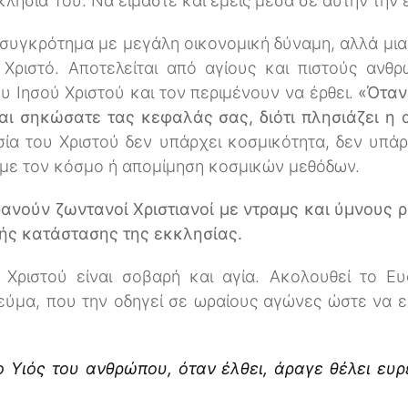
κλησία Του. Να είμαστε και εμείς μέσα σε αυτήν την
α συγκρότημα με μεγάλη οικονομική δύναμη, αλλά μια
 Χριστό. Αποτελείται από αγίους και πιστούς ανθ
υ Ιησού Χριστού και τον περιμένουν να έρθει.
«Όταν
αι σηκώσατε τας κεφαλάς σας, διότι πλησιάζει η
ία του Χριστού δεν υπάρχει κοσμικότητα, δεν υπά
με τον κόσμο ή απομίμηση κοσμικών μεθόδων.
νούν ζωντανοί Χριστιανοί με ντραμς και ύμνους ρο
ής κατάστασης της εκκλησίας.
Χριστού είναι σοβαρή και αγία. Ακολουθεί το Ε
νεύμα, που την οδηγεί σε ωραίους αγώνες ώστε να 
 Υιός του ανθρώπου, όταν έλθει, άραγε θέλει ευρεί