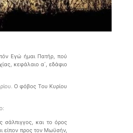
ιπόν Εγώ ήμαι Πατήρ, πού
χίας, κεφάλαιο α΄, εδάφιο
υρίου.
Ο φόβος Του Κυρίου
ο:
ς σάλπιγγος, και το όρος
αι είπον προς τον Μωϋσήν,