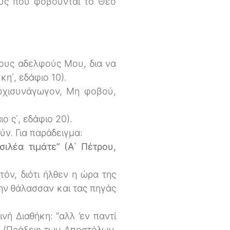
ους που φοβούνται το Θεό
τους αδελφούς Μου, δια να
κη΄, εδάφιο 10).
αρχισυνάγωγον, Μη φοβού,
ο ς΄, εδάφιο 20).
ν. Για παράδειγμα:
ιλέα τιμάτε” (Α΄ Πέτρου,
όν, διότι ήλθεν η ώρα της
ην θάλασσαν και τας πηγάς
ή Διαθήκη: “αλλ ’εν παντί
ν” (Πράξεις των Αποστόλων,