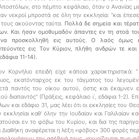
 Αποστόλων, στο πέμπτο κεφάλαιο, όταν ο Ανανίας 
αν νεκροί μπροστά σε όλη την εκκλησία: “και έπεσ
ς τους ακούοντας ταύτα.
Πολλά δε σημεία και τέρατ
ων. Και ήσαν ομοθυμαδόν άπαντες εν τη στοά το
 να προσκολληθή εις αυτούς. Ο λαός όμως ε
στεύοντες εις Τον Κύριον, πλήθη ανδρών τε και
εδάφια 11-14).
ον Κορνήλιο επειδή είχε κάποια χαρακτηριστικά: 
λιος, εκατόνταρχος εκ του τάγματος του λεγομέν
τά παντός του οίκου αυτού, όστις και έκαμνεν ε
ού διαπαντός” (Πράξεις, κεφάλαιο ι΄, εδάφια 1-2). Ε
ν και εδάφιο 31, μας λέει ότι οι εκκλησίες του Θ
ν εκκλησίαι καθ’ όλην την Ιουδαίαν και Γαλιλαίαν κα
ατούσαι εν το φόβω του Κυρίου, και δια της παρηγ
ά Διαθήκη αναφέρεται η λέξη «φόβος» 300 φορές περί
ικαιολογήσουν την ασέβειά τους, ισχυρίζονται πως φ