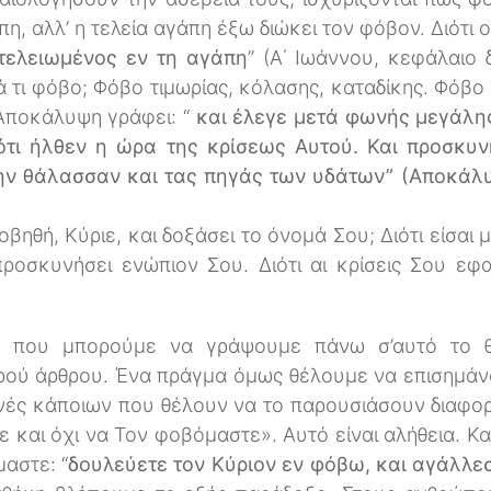
πη, αλλ’ η τελεία αγάπη έξω διώκει τον φόβον. Διότι
τελειωμένος εν τη αγάπη
” (Α΄ Ιωάννου, κεφάλαιο δ
 τι φόβο; Φόβο τιμωρίας, κόλασης, καταδίκης. Φόβο 
Αποκάλυψη γράφει: “
και έλεγε μετά φωνής μεγάλης
ιότι ήλθεν η ώρα της κρίσεως Αυτού. Και προσκυ
την θάλασσαν και τας πηγάς των υδάτων” (Αποκάλυψ
φοβηθή, Κύριε, και δοξάσει το όνομά Σου; Διότι είσαι 
προσκυνήσει ενώπιον Σου. Διότι αι κρίσεις Σου ε
να που μπορούμε να γράψουμε πάνω σ’αυτό το 
κρού άρθρου. Ένα πράγμα όμως θέλουμε να επισημά
νές κάποιων που θέλουν να το παρουσιάσουν διαφορε
 και όχι να Τον φοβόμαστε». Αυτό είναι αλήθεια. Και
αστε: “
δουλεύετε τον Κύριον εν φόβω, και αγάλλε