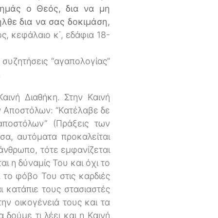
 ημάς ο Θεός, δια να μη
ήλθε δια να σας δοκιμάση,
ος, κεφάλαιο κ΄, εδάφια 18-
 συζητήσεις “αγαπολογίας”
.
αινή Διαθήκη. Στην Καινή
ων Αποστόλων: “Κατέλαβε δε
αποστόλων” (Πράξεις των
σα, αυτόματα προκαλείται
νθρωπο, τότε εμφανίζεται
ι η δύναμίς Του και όχι το
ι το φόβο Του στις καρδιές
ι κατάπιε τους στασιαστές
ην οικογένειά τους και τα
 δούμε τι λέει και η Καινή