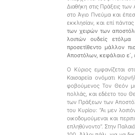
Διαθήκη στις Πράξεις των
στο Άγιο Πνεύμα και έπεσ
εκκλησίαν, και επί πάντα
των χειρών των αποστόλ
λοιπών ουδείς ετόλμα
προσετίθεντο μάλλον πι
Αποστόλων, κεφάλαιο ε΄, 
Ο Κύριος εμφανίζεται στ
Καισαρεία ονόματι Κορνή
φοβούμενος Τον Θεόν με
πολλάς, και εδέετο του Θε
των Πράξεων των Αποστόλω
του Κυρίου: “Αι μεν λοιπό
οικοδομούμεναι και περιπ
επληθύνοντο”. Στην Παλαι
100. Άλλοι πάλι, για να δ