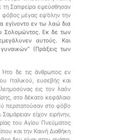
με τη Σαπφείρα εψεύσθησαν
ε φόβος μέγας εφ’όλην την
α εγίνοντο εν τω λαώ δια
υ Σολομώντος. Εκ δε των
μεγάλυνεν αυτούς. Και
 γυναικών” (Πράξεις των
“ Ήτο δε τις άνθρωπος εν
ου Ιταλικού, ευσεβής και
λεημοσύνας εις τον λαόν
πίσης, στο δέκατο κεφάλαιο
εού περιπατούσαν στο φόβο
ι Σαμάρειαν είχον ειρήνην,
ορίας του Αγίου Πνεύματος
που και την Καινή Διαθήκη
όβος δεν είναι στην αγάπη: