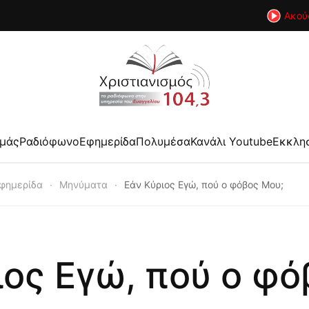
Ακού
εμάς
Ραδιόφωνο
Εφημερίδα
Πολυμέσα
Κανάλι Youtube
Εκκλη
φημερίδα
Μηνύματα
Εάν Κύριος Εγώ, πού ο φόβος Μου;
ιος Εγώ, πού ο φό