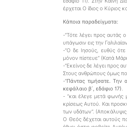
εδάφιο 11). Στην Καινή 
έρχεται Ο ίδιος ο Κύριος κ
Κάποια παραδείγματα:
-“Τότε λέγει προς αυτάς 
υπάγωσιν εις την Γαλιλαίαν
-“Ο δε Ιησούς, ευθύς ότ
μόνον πίστευε” (Κατά Μάρκ
-“Εκείνος δε λέγει προς αυ
Στους ανθρώπους όμως που
-“
Πάντας τιμήσατε. Την 
κεφάλαιο β΄, εδάφιο 17)
.
- “και έλεγε μετά φωνής 
κρίσεως Αυτού. Και προσκ
των υδάτων”. (Αποκάλυψις, 
Ο Θεός δέχεται αυτούς πο
έθνει όστις φοβείτε Αυτόν