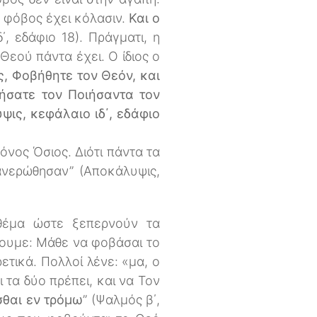
 ο φόβος έχει κόλασιν.
Και ο
΄, εδάφιο 18). Πράγματι, η
Θεού πάντα έχει. Ο ίδιος ο
, Φοβήθητε τον Θεόν, και
νήσατε τον Ποιήσαντα τον
ις, κεφάλαιο ιδ΄, εδάφιο
μόνος Όσιος. Διότι πάντα τα
φανερώθησαν” (Αποκάλυψις,
θέμα ώστε ξεπερνούν τα
νουμε: Μάθε να φοβάσαι το
τικά. Πολλοί λένε: «μα, ο
 τα δύο πρέπει, και να Τον
σθαι εν τρόμω
” (Ψαλμός β΄,