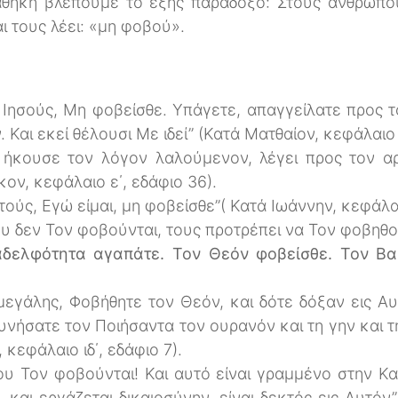
Διαθήκη βλέπουμε το εξής παράδοξο: Στους ανθρώπ
αι τους λέει: «μη φοβού».
ο Ιησούς, Μη φοβείσθε. Υπάγετε, απαγγείλατε προς 
. Και εκεί θέλουσι Με ιδεί” (Κατά Ματθαίον, κεφάλαιο 
ε ήκουσε τον λόγον λαλούμενον, λέγει προς τον 
ον, κεφάλαιο ε΄, εδάφιο 36).
τούς, Εγώ είμαι, μη φοβείσθε”( Κατά Ιωάννην, κεφάλαι
 δεν Τον φοβούνται, τους προτρέπει να Τον φοβηθού
αδελφότητα αγαπάτε. Τον Θεόν φοβείσθε. Τον Βασ
μεγάλης, Φοβήθητε τον Θεόν, και δότε δόξαν εις Αυτ
υνήσατε τον Ποιήσαντα τον ουρανόν και τη γην και τ
κεφάλαιο ιδ΄, εδάφιο 7).
υ Τον φοβούνται! Και αυτό είναι γραμμένο στην Καιν
, και εργάζεται δικαιοσύνην, είναι δεκτός εις Αυτό