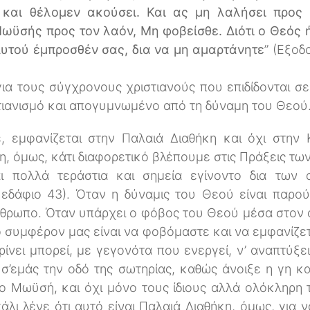
και θέλομεν ακούσει. Και ας μη λαλήσει προς
ωϋσής προς τον λαόν, Μη φοβείσθε. Διότι ο Θεός 
Αυτού έμπροσθέν σας, δια να μη αμαρτάνητε
” (Εξοδ
ια τους σύγχρονους χριστιανούς που επιδίδονται σε
τιανισμό και απογυμνωμένο από τη δύναμη του Θεού
 εμφανίζεται στην Παλαιά Διαθήκη και όχι στην Κ
η, όμως, κάτι διαφορετικό βλέπουμε στις Πράξεις τ
 πολλά τεράστια και σημεία εγίνοντο δια των 
 εδάφιο 43). Όταν η δύναμις του Θεού είναι παρού
θρωπο. Όταν υπάρχει ο φόβος του Θεού μέσα στον ά
ο συμφέρον μας είναι να φοβόμαστε και να εμφανίζετα
ρίνει μπορεί, με γεγονότα που ενεργεί, ν’ αναπτύξε
σ’εμάς την οδό της σωτηρίας, καθώς άνοιξε η γη κα
ο Μωϋσή, και όχι μόνο τους ίδιους αλλά ολόκληρη τ
λι λένε ότι αυτό είναι Παλαιά Διαθήκη, όμως, για να