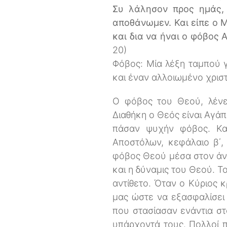
Συ λάλησον προς ημάς, 
αποθάνωμεν. Και είπε ο Μ
και δια να ήναι ο φόβος 
20)
Φόβος: Μία λέξη ταμπού γ
και έναν αλλοιωμένο χρισ
Ο φόβος του Θεού, λένε,
Διαθήκη ο Θεός είναι Αγάπ
πάσαν ψυχήν φόβος. Και
Αποστόλων, κεφάλαιο β΄,
φόβος Θεού μέσα στον άν
και η δύναμις του Θεού. Τ
αντίθετο. Όταν ο Κύριος κ
μας ώστε να εξασφαλίσει 
που στασίασαν ενάντια στ
υπάρχοντά τους. Πολλοί πά