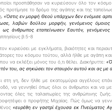
 οποίοι προσπάθησαν να κυριεύσουν όλο τον κόσμο 
τός προτίμησε το δρόμο της αγάπης και της ταπείν
η
. «Όστις εν μορφή Θεού υπάρχων δεν ενόμισε αρπα
νωσε, λαβών δούλου μορφήν, γενόμενος όμοιος
α ως άνθρωπος εταπείνωσεν Εαυτόν, γενόμενος 
ιππησίους β:5-8
ον κυριεύσει με εγκλήματα, βιαιότητες και περιαυ
ράτορες του κόσμου τούτου, αλλά ήλθε με αγάπη κα
που να εκλέξει μόνος του ό,τι θέλει. Διακήρυττε:
«Ό
τόν του, ας σηκώσει τον σταυρόν αυτού και ας με
ι στη γη, δεν ήλθε με εκατομμύρια αγγέλους επάν
οδό, να γεννηθεί όπως όλοι οι άνθρωποι και να μ
οντας όλες τις ταλαιπωρίες της ανθρώπινης ζωής
 προφητέψει ο προφήτης Μιχαίας. Πώς όμως να γεν
ρθένος
«ευρέθη εν γαστρί έχουσα εκ Πνεύματος Α