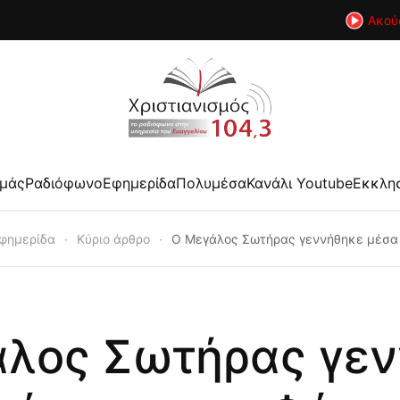
Ακού
εμάς
Ραδιόφωνο
Εφημερίδα
Πολυμέσα
Κανάλι Youtube
Εκκλη
φημερίδα
Κύριο άρθρο
Ο Μεγάλος Σωτήρας γεννήθηκε μέσα 
λος Σωτήρας γε