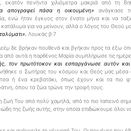
, εκατόν πενήντα χιλιόμετρα μακριά από τη Βη
να απογραφεί πάσα η οικουμένη»
ανάγκασε το
ία, ενώ ήταν έγκυος στον ένατο μήνα και να ταξιδ
κατάλυμα για να μείνουν, αλλά ο λόγος του Θεού μ
αταλύματι».
Λουκάς β:7
εέμ δε βρήκαν πουθενά και βγήκαν προς τα έξω όπ
ένα από αυτά η παρθένος Μαρία συμπλήρωσε τις ημέρε
ής, τον πρωτότοκον και εσπαργάνωσε αυτόν και
νήθηκε ο Σωτήρας του κόσμου και Θεός μας μέσα σ
νίτσα ή ένα κρεβατάκι, όπως έχουν και τα πιο φ
φάτνη, όπου τα ζώα τρώνε την τροφή τους.
η ζωή Του από πολύ χαμηλά, από το πιο ταπεινό σημε
ειώδη της ζωής αυτής, στην οποία επιδιώκουμε όλοι
κε και ανήγγειλε τη γέννησή Του. Οι ποιμένες που έ