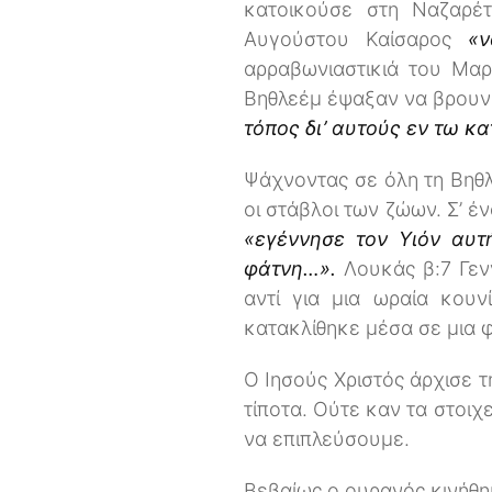
κατοικούσε στη Ναζαρέτ
Αυγούστου Καίσαρος
«
αρραβωνιαστικιά του Μαρ
Βηθλεέμ έψαξαν να βρουν 
τόπος δι’ αυτούς εν τω κ
Ψάχνοντας σε όλη τη Βηθλ
οι στάβλοι των ζώων. Σ’ 
«εγέννησε τον Υιόν αυτ
φάτνη…».
Λουκάς β:7 Γεν
αντί για μια ωραία κου
κατακλίθηκε μέσα σε μια 
Ο Ιησούς Χριστός άρχισε τ
τίποτα. Ούτε καν τα στοιχ
να επιπλεύσουμε.
Βεβαίως ο ουρανός κινήθη