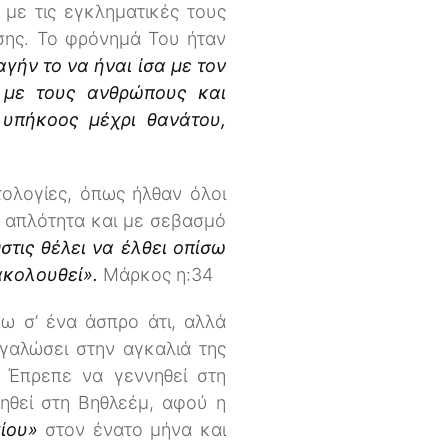
με τις εγκληματικές τους
ωσης. Το φρόνημά Του ήταν
γήν το να ήναι ίσα με τον
 με τους ανθρώπους και
υπήκοος μέχρι θανάτου,
τολογίες, όπως ήλθαν όλοι
ι απλότητα και με σεβασμό
στις θέλει να έλθει οπίσω
 ακολουθεί».
Μάρκος η:34
ω σ’ ένα άσπρο άτι, αλλά
εγαλώσει στην αγκαλιά της
. Έπρεπε να γεννηθεί στη
νηθεί στη Βηθλεέμ, αφού η
γίου»
στον ένατο μήνα και