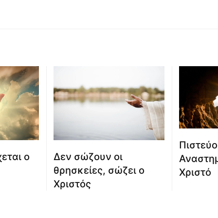
Πιστεύο
εται ο
Δεν σώζουν οι
Αναστημ
θρησκείες, σώζει ο
Χριστό
Χριστός