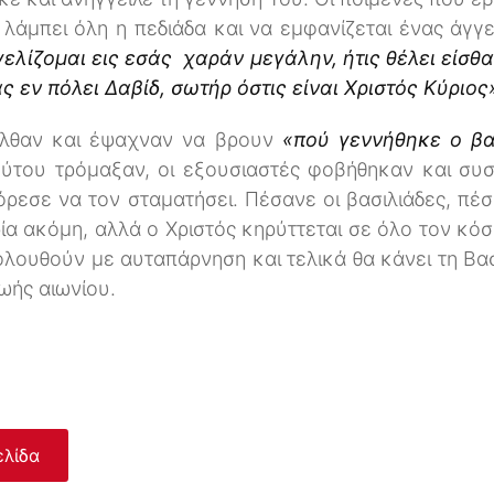
 λάμπει όλη η πεδιάδα και να εμφανίζεται ένας άγγ
γελίζομαι εις εσάς χαράν μεγάλην, ήτις θέλει είσθαι
 εν πόλει Δαβίδ, σωτήρ όστις είναι Χριστός Κύριος
ήλθαν και έψαχναν να βρουν
«πού γεννήθηκε ο βα
ούτου τρόμαξαν, οι εξουσιαστές φοβήθηκαν και συσ
όρεσε να τον σταματήσει. Πέσανε οι βασιλιάδες, πέ
ία ακόμη, αλλά ο Χριστός κηρύττεται σε όλο τον κό
λουθούν με αυταπάρνηση και τελικά θα κάνει τη Βασι
ζωής αιωνίου.
ελίδα