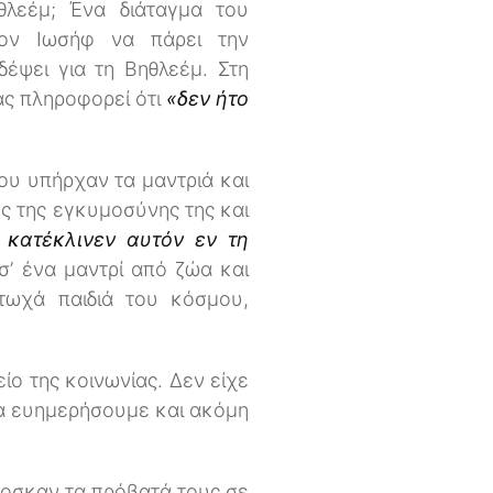
θλεέμ; Ένα διάταγμα του
ν Ιωσήφ να πάρει την
έψει για τη Βηθλεέμ. Στη
ας πληροφορεί ότι
«δεν ήτο
ου υπήρχαν τα μαντριά και
ς της εγκυμοσύνης της και
 κατέκλινεν αυτόν εν τη
’ ένα μαντρί από ζώα και
τωχά παιδιά του κόσμου,
ίο της κοινωνίας. Δεν είχε
 να ευημερήσουμε και ακόμη
βοσκαν τα πρόβατά τους σε