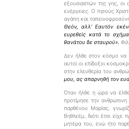
εξουσιαστών της γης, οι
ενέργειες. Ο Ιησούς Χρισ
αγάπη και ταπεινοφροσύν
Θεόν, αλλ’ Εαυτόν εκέ
ευρεθείς κατά το σχήμ
θανάτου δε σταυρού».
Φιλ
Δεν ήλθε στον κόσμο να τ
αυτοί οι επίδοξοι κοσμοκ
στην ελευθερία του ανθρώ
μου, ας απαρνηθή τον ευα
Όταν ήλθε η ώρα να έλθε
προτίμησε την ανθρώπινη 
παρθένου Μαρίας, γνωρίζ
Βηθλεέμ, διότι έτσι είχε
μητέρα του, ενώ ήτο πα