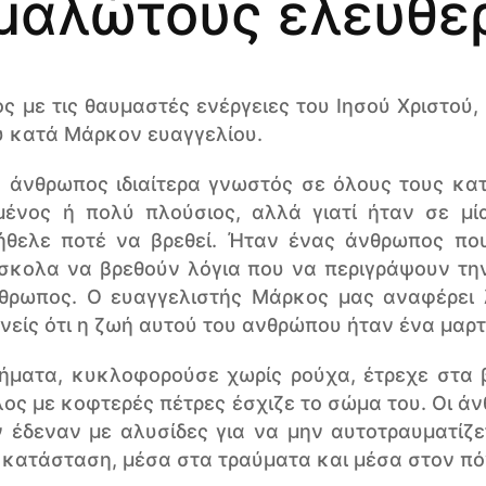
μαλώτους ελευθε
ς με τις θαυμαστές ενέργειες του Ιησού Χριστού,
υ κατά Μάρκον ευαγγελίου.
 άνθρωπος ιδιαίτερα γνωστός σε όλους τους κατο
μένος ή πολύ πλούσιος, αλλά γιατί ήταν σε μί
 ήθελε ποτέ να βρεθεί. Ήταν ένας άνθρωπος πο
ύσκολα να βρεθούν λόγια που να περιγράψουν τη
θρωπος. O ευαγγελιστής Μάρκος μας αναφέρει 
νείς ότι η ζωή αυτού του ανθρώπου ήταν ένα μαρτ
νήματα, κυκλοφορούσε χωρίς ρούχα, έτρεχε στα 
λος με κοφτερές πέτρες έσχιζε το σώμα του. Οι ά
 έδεναν με αλυσίδες για να μην αυτοτραυματίζετ
α κατάσταση, μέσα στα τραύματα και μέσα στον πό