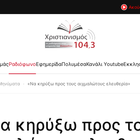
Ακού
εμάς
Ραδιόφωνο
Εφημερίδα
Πολυμέσα
Κανάλι Youtube
Εκκλη
Μηνύματα
«Να κηρύξω προς τους αιχμαλώτους ελευθερία»
α κηρύξω προς τ