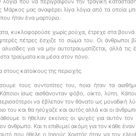
 λόγια που να περιγράψουν την τραγική κατάσταση
 Μάρκος μας αναφέρει λίγα λόγια από τα οποία μπ
ώπου ήταν ένα μαρτύριο.
ματα, κυκλοφορούσε χωρίς ρούχα, έτρεχε στα βουνά κ
φτερές πέτρες έσχιζε το σώμα του. Οι άνθρωποι β
αλυσίδες για να μην αυτοτραυματίζεται, αλλά τις 
 στα τραύματα και μέσα στον πόνο.
 στους κατοίκους της περιοχής.
ουμε τους συντοπίτες του, ποια ήταν τα αισθήμ
 Κάποιοι ίσως αισθάνονταν φόβο, οίκτο, λύπη. Κάποι
 περισσότεροι να έβλεπαν τον θάνατο ως μοναδική λ
ριο του και θα ησύχαζε και αυτός αλλά και οι άνθρωπο
άθουμε τι ήθελαν εκείνες οι ψυχές για αυτόν τον
τον άνθρωπο. Και τι επιθυμεί ακόμη για τον κάθε ένα
αυτό που ήθελε ο Ιησούς Χριστός ήταν να τον ελε