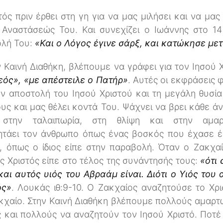
ός πριν έρθει στη γη για να μας μιλήσει και να μας 
Αναστάσεώς Του. Και συνεχίζει ο Ιωάννης στο 14
ολή Του:
«Και ο Λόγος έγινε σάρξ, και κατώκησε με
 Καινή Διαθήκη, βλέπουμε να γράφει για τον Ιησού 
εός», «με απέστειλε ο Πατήρ»
. Αυτές οι εκφράσεις
ν αποστολή του Ιησού Χριστού και τη μεγάλη θυσία
υς και μας θέλει κοντά Του. Ψάχνει να βρει κάθε ά
 στην ταλαιπωρία, στη θλίψη και στην αμαρτ
ητάει τον άνθρωπο όπως ένας βοσκός που έχασε 
, όπως ο ίδιος είπε στην παραβολή. Όταν ο Ζακχα
ς Χριστός είπε στο τέλος της συνάντησής τους:
«ότι 
 και αυτός υιός του Αβραάμ είναι. Διότι ο Υιός το
ός»
. Λουκάς ιθ:9-10. Ο Ζακχαίος αναζητούσε το Χρι
Ζακχαίο. Στην Καινή Διαθήκη βλέπουμε πολλούς αμαρτ
ς και πολλούς να αναζητούν τον Ιησού Χριστό. Ποτ