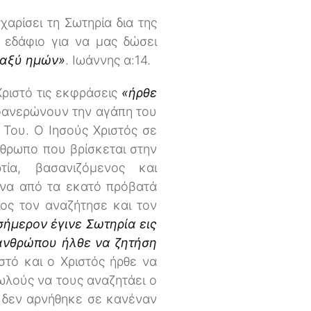
χαρίσει τη Σωτηρία δια της
 εδάφιο για να μας δώσει
ταξύ ημών»
. Ιωάννης α:14.
Χριστό τις εκφράσεις
«ήρθε
 φανερώνουν την αγάπη του
 Του. Ο Ιησούς Χριστός σε
νθρωπο που βρίσκεται στην
ία, βασανιζόμενος και
ένα από τα εκατό πρόβατά
ίος τον αναζήτησε και τον
σήμερον έγινε Σωτηρία εις
υ ανθρώπου ήλθε να ζητήση
στό και ο Χριστός ήρθε να
ωλούς να τους αναζητάει ο
έ δεν αρνήθηκε σε κανέναν