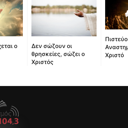
Πιστεύο
εται ο
Δεν σώζουν οι
Αναστημ
θρησκείες, σώζει ο
Χριστό
Χριστός