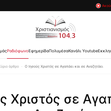
Ακού
εμάς
Ραδιόφωνο
Εφημερίδα
Πολυμέσα
Κανάλι Youtube
Εκκλη
Κύριο άρθρο
Ο Ιησούς Χριστός σε Αγαπάει και σε Αναζητάει
ς Χριστός σε Αγα