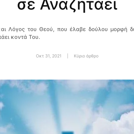
σε Αναζητάει
 και Λόγος του Θεού, που έλαβε δούλου μορφή δ
άει κοντά Του.
Οκτ 31, 2021
|
Κύριο άρθρο