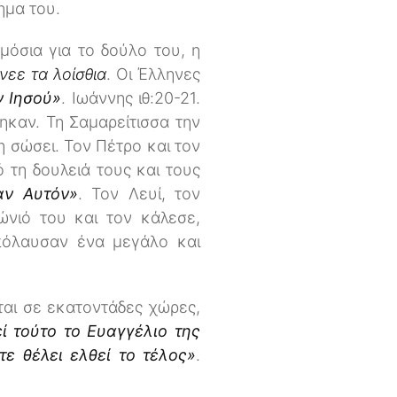
ημα του.
όσια για το δούλο του, η
νεε τα λοίσθια
. Οι Έλληνες
ν Ιησού»
. Ιωάννης ιθ:20-21.
ηκαν. Τη Σαμαρείτισσα την
η σώσει. Τον Πέτρο και τον
 τη δουλειά τους και τους
αν Αυτόν»
. Τον Λευί, τον
ώνιό του και τον κάλεσε,
απόλαυσαν ένα μεγάλο και
αι σε εκατοντάδες χώρες,
εί τούτο το Ευαγγέλιο της
τε θέλει ελθεί το τέλος»
.