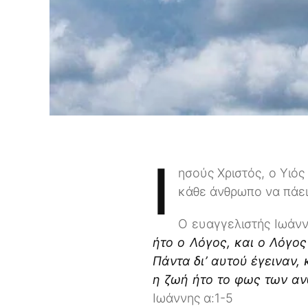
Ι
ησούς Χριστός, ο Υιό
κάθε άνθρωπο να πάει
Ο ευαγγελιστής Ιωάνν
ήτο ο Λόγος, και ο Λόγο
Πάντα δι’ αυτού έγειναν, 
η ζωή ήτο το φως των αν
Ιωάννης α:1-5