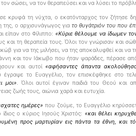
 τον σώσει, να τον θεραπεύσει και να λύσει το πρόβλ
σε κρυφά τη νύχτα, ο εκατόνταρχος τον ζήτησε δημ
η της, ο αρχισυνάγωγος για
το θυγάτριόν του που έπ
αι είπαν στο Φίλιππο:
«Κύριε θέλουμε να ίδωμεν το
υς και τη θεραπεία τους. Όλοι τον γνώρισαν και σώθ
ακώβ για να της μιλήσει, να της αποκαλυφθεί και να τ
άννη και τον Ιάκωβο που ήταν ψαράδες, πέρασε από
ήσουν και αυτοί
«αφήσαντες άπαντα ακολούθησ
 έγραψε το Ευαγγέλιο, τον επισκέφθηκε στο τελ
ι μοι»
. Όλοι αυτοί έγιναν παιδιά του Θεού και 
ειας ζωής τους, αιώνια χαρά και ευτυχία.
 έσχατες ημέρες»
που ζούμε, το Ευαγγέλιο κηρύσσετ
 ίδιος ο κύριος Ιησούς Χριστός:
«και θέλει κηρυχθ
ουμένη προς μαρτυρίαν εις πάντα τα έθνη, και τό