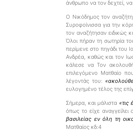
άνθρωπο να τον δεχτεί, να
Ο Νικόδημος τον αναζήτη
Συροφοίνισσα για την κόρ
τον αναζήτησαν ειδικώς κ
Όλοι πήραν τη σωτηρία το
περίμενε στο πηγάδι του Ι
Ανδρέα, καθώς και τον Ιω
κάλεσε να Τον ακολουθ
επιλεγόμενο Ματθαίο που
λέγοντάς του:
«ακολούθε
ευλογημένο τέλος της επίγ
Σήμερα, και μάλιστα
«τις
όπως το είχε αναγγείλει ο
βασιλείας εν όλη τη οικ
Ματθαίος κδ:4