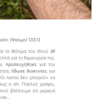
οί!» (Ψαλμοί 133:1)
ναι το θέλημα του Θεού
(Α’
ολλά για τη δημιουργία της.
τα,
προσευχήθηκε
για την
τητα,
έδωσε διακονίες
για
 Οι πιστοί δεν μπορούν να
πως ο απ. Παύλος γράφει,
Θεού βλέπουμε ότι μερικοί
ίναι…