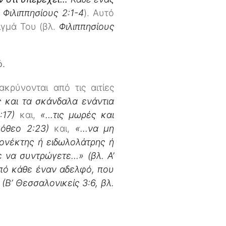
 Φιλιππησίους 2:1-4
). Αυτό
ιγμά Του (βλ.
Φιλιππησίους
ό.
κρύνονται από τις αιτίες
 και τα σκάνδαλα ενάντια
17)
και,
«…τις μωρές και
ιμόθεο 2:23)
και,
«…να μη
ονέκτης ή ειδωλολάτρης ή
 να συντρώγετε…» (βλ. Α’
ό κάθε έναν αδελφό, που
Β’ Θεσσαλονικείς 3:6, βλ.