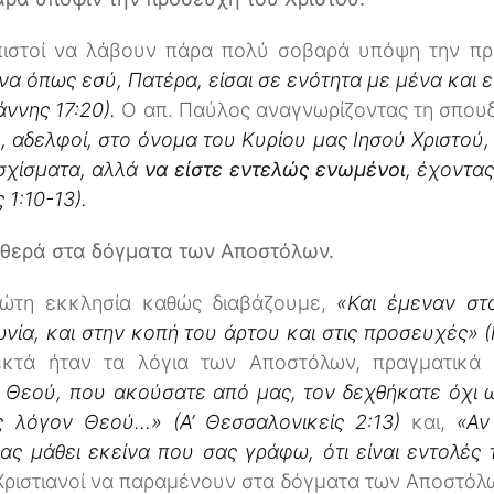
 πιστοί να λάβουν πάρα πολύ σοβαρά υπόψη την πρ
ένα όπως εσύ, Πατέρα, είσαι σε ενότητα με μένα και 
ωάννης 17:20).
Ο απ. Παύλος αναγνωρίζοντας τη σπου
 αδελφοί, στο όνομα του Κυρίου μας Ιησού Χριστού, να
σχίσματα, αλλά
να είστε εντελώς ενωμένοι
, έχοντας
 1:10-13).
θερά στα δόγματα των Αποστόλων.
ρώτη εκκλησία καθώς διαβάζουμε,
«Και έμεναν στ
νία, και στην κοπή του άρτου και στις προσευχές» (
εκτά ήταν τα λόγια των Αποστόλων, πραγματικ
 Θεού, που ακούσατε από μας, τον δεχθήκατε όχι 
ως λόγον Θεού…» (Α’ Θεσσαλονικείς 2:13)
και,
«Αν
ας μάθει εκείνα που σας γράφω, ότι είναι εντολές τ
ι Χριστιανοί να παραμένουν στα δόγματα των Αποστό