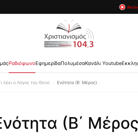
Ακού
εμάς
Ραδιόφωνο
Εφημερίδα
Πολυμέσα
Κανάλι Youtube
Εκκλη
Τι λέει ο Λόγος του Θεού
Ενότητα (Β΄ Μέρος)
Ενότητα (Β΄ Μέρος