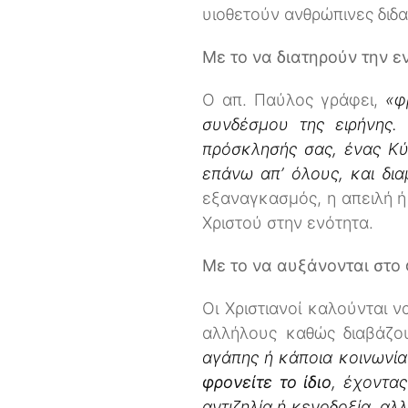
υιοθετούν ανθρώπινες διδα
Με το να διατηρούν την ε
Ο απ. Παύλος γράφει,
«φ
συνδέσμου της ειρήνης.
πρόσκλησής σας, ένας Κύρ
επάνω απ’ όλους, και δι
εξαναγκασμός, η απειλή ή
Χριστού στην ενότητα.
Με το να αυξάνονται στο 
Οι Χριστιανοί καλούνται 
αλλήλους καθώς διαβάζο
αγάπης ή κάποια κοινωνία
φρονείτε το ίδιο
, έχοντα
αντιζηλία ή κενοδοξία, αλ