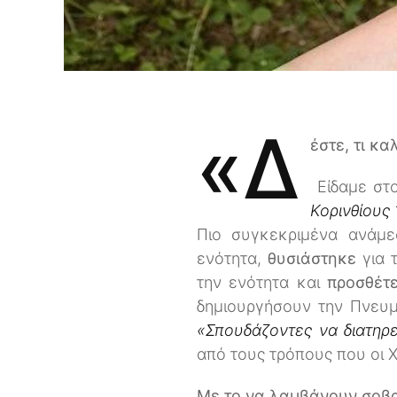
«Δ
έστε, τι κα
Είδαμε στ
Κορινθίους 
Πιο συγκεκριμένα ανάμ
ενότητα,
θυσιάστηκε
για 
την ενότητα και
προσθέτ
δημιουργήσουν την Πνευμ
«Σπουδάζοντες να διατηρ
από τους τρόπους που οι Χ
Με το να λαμβάνουν σοβα