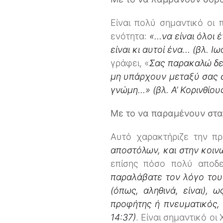
Είναι πολύ σημαντικό οι
ενότητα:
«…να είναι όλοι 
είναι κι αυτοί ένα... (βλ. Ι
γράφει, «
Σας παρακαλώ δε,
μη υπάρχουν μεταξύ σας 
γνώμη…» (βλ. Α’ Κορινθίους
Με το να παραμένουν στα
Αυτό χαρακτήριζε την π
αποστόλων, και στην κοινω
επίσης πόσο πολύ αποδ
παραλάβατε τον λόγο του
(όπως, αληθινά, είναι), 
προφήτης ή πνευματικός, 
14:37)
. Είναι σημαντικό ο