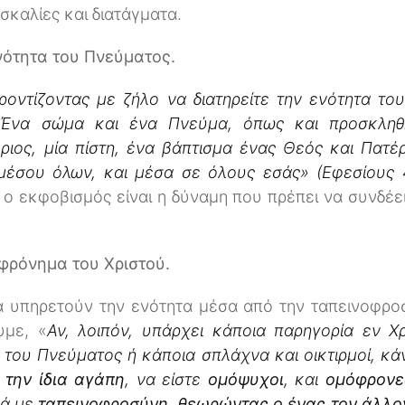
σκαλίες και διατάγματα.
νότητα του Πνεύματος.
ροντίζοντας με ζήλο να διατηρείτε την ενότητα το
 Ένα σώμα και ένα Πνεύμα, όπως και προσκληθ
ιος, μία πίστη, ένα βάπτισμα ένας Θεός και Πατέ
αμέσου όλων, και μέσα σε όλους εσάς» (Εφεσίους 
 ο εκφοβισμός είναι η δύναμη που πρέπει να συνδέε
φρόνημα του Χριστού.
να υπηρετούν την ενότητα μέσα από την ταπεινοφρ
υμε, «
Αν, λοιπόν, υπάρχει κάποια παρηγορία εν Χ
 του Πνεύματος ή κάποια σπλάχνα και οικτιρμοί, κ
ς
την ίδια αγάπη
, να είστε
ομόψυχοι
, και
ομόφρονε
λά με
ταπεινοφροσύνη
,
θεωρώντας ο ένας τον άλλον