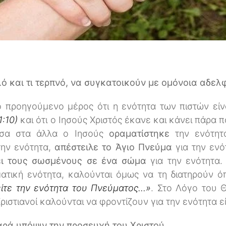
λό και τι τερπνό, να συγκατοικούν με ομόνοια αδελφ
ο προηγούμενο μέρος ότι η ενότητα των πιστών εί
1:10)
και ότι ο Ιησούς Χριστός έκανε και κάνει πάρα π
εσα στα άλλα ο Ιησούς
οραματίστηκε
την ενότη
την ενότητα,
απέστειλε το Άγιο Πνεύμα
για την ενό
ει τους σωσμένους σε ένα σώμα
για την ενότητα.
ατική ενότητα, καλούνται όμως να τη διατηρούν ό
είτε την ενότητα του Πνεύματος…»
. Στο Λόγο του 
ριστιανοί καλούνται να φροντίζουν για την ενότητα ε
ρά υπόψιν την προσευχή του Χριστού.