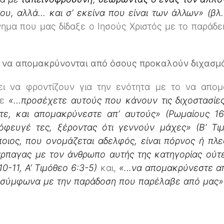
ου, αλλά… και σ’ εκείνα που είναι των άλλων» (βλ.
νημα που μας δίδαξε ο Ιησούς Χριστός με το παράδε
 να απομακρύνονται από όσους προκαλούν διχασμ
ει να φροντίζουν για την ενότητα με το να απομα
με
«…προσέχετε αυτούς που κάνουν τις διχοστασίες
τε, και απομακρύνεστε απ’ αυτούς» (Ρωμαίους 16:
πόφευγέ τες, ξέροντας ότι γεννούν μάχες» (Β’ Τ
οιος, που ονομάζεται αδελφός, είναι πόρνος ή πλε
ρπαγας με τον άνθρωπο αυτής της κατηγορίας ούτε
10-11, Α’ Τιμόθεο 6:3-5)
και,
«…να απομακρύνεστε απ
ι σύμφωνα με την παράδοση που παρέλαβε από μας» (