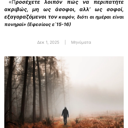
«
Π
ροσέχετε λοιπόν πώς να περιπατήτε
ακριβώς, µη ως άσοφοι, αλλ’ ως σοφοί,
εξαγοραζόµενοι τον
καιρόν, διότι αι ηµέραι είναι
πονηραί»
(Εφεσίους
ε
΄15-16)
Δεκ 1, 2025
|
Μηνύματα