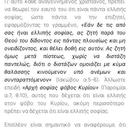
Γι’ αυτό κάθε αναγεννημένος χριστιανός, πρέπει
να θεωρεί τον εαυτό του ότι είναι πάντα ελλιπής
σοφίας, ώστε πάντα να την επιζητεί,
εφαρμόζοντας το γραμμένο,
«Εάν δε τις από
σας ήναι ελλιπής σοφίας, ας ζητή παρά του
Θεού του δίδοντος εις πάντας πλουσίως και μη
ονειδίζοντος, και θέλει δοθή εις αυτόν. Ας ζητή
όμως μετά πίστεως, χωρίς να διστάζη
παντελώς, διότι ο διστάζων ομοιάζει με κύμα
θαλάσσης κινούμενον υπό ανέμων και
συνταραττόμενον»
(Ιακώβου α:5-6). Άλλωστε
επειδή
«Αρχή σοφίας φόβος Κυρίου»
(Παροιμίαι
α:7, θ:10), αυτός που δέχεται ότι είναι ελλιπής
στον φόβο του Κυρίου, ακόμη περισσότερο
πρέπει να δέχεται ότι είναι ελλιπής σοφίας.
Επιπλέον είναι σημαντικό να αναφέρουμε ότι