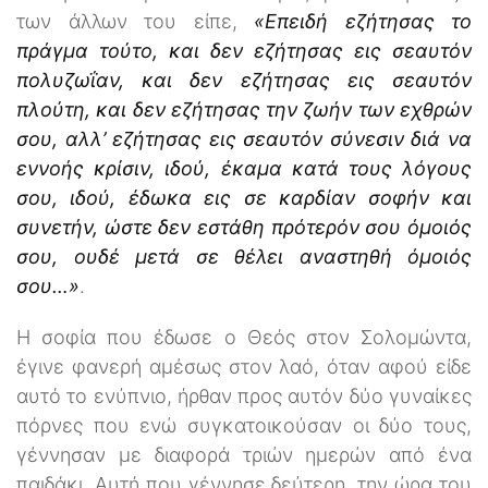
των άλλων του είπε,
«Επειδή εζήτησας το
πράγμα τούτο, και δεν εζήτησας εις σεαυτόν
πολυζωΐαν, και δεν εζήτησας εις σεαυτόν
πλούτη, και δεν εζήτησας την ζωήν των εχθρών
σου, αλλ’ εζήτησας εις σεαυτόν σύνεσιν διά να
εννοής κρίσιν, ιδού, έκαμα κατά τους λόγους
σου, ιδού, έδωκα εις σε καρδίαν σοφήν και
συνετήν, ώστε δεν εστάθη πρότερόν σου όμοιός
σου, ουδέ μετά σε θέλει αναστηθή όμοιός
σου…»
.
Η σοφία που έδωσε ο Θεός στον Σολομώντα,
έγινε φανερή αμέσως στον λαό, όταν αφού είδε
αυτό το ενύπνιο, ήρθαν προς αυτόν δύο γυναίκες
πόρνες που ενώ συγκατοικούσαν οι δύο τους,
γέννησαν με διαφορά τριών ημερών από ένα
παιδάκι. Αυτή που γέννησε δεύτερη, την ώρα του