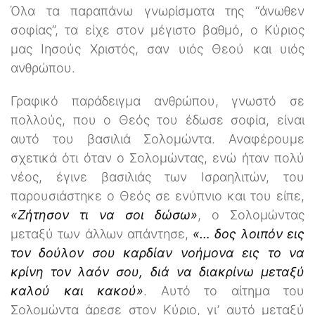
Όλα τα παραπάνω γνωρίσματα της ‘‘άνωθεν
σοφίας’’, τα είχε στον μέγιστο βαθμό, ο Κύριος
μας Ιησούς Χριστός, σαν υιός Θεού και υιός
ανθρώπου.
Γραφικό παράδειγμα ανθρώπου, γνωστό σε
πολλούς, που ο Θεός του έδωσε σοφία, είναι
αυτό του βασιλιά Σολομώντα. Αναφέρουμε
σχετικά ότι όταν ο Σολομώντας, ενώ ήταν πολύ
νέος, έγινε βασιλιάς των Ισραηλιτών, του
παρουσιάστηκε ο Θεός σε ενύπνιο και του είπε,
«Ζήτησον τι να σοι δώσω»
, ο Σολομώντας
μεταξύ των άλλων απάντησε,
«… δος λοιπόν εις
τον δούλον σου καρδίαν νοήμονα εις το να
κρίνη τον λαόν σου, διά να διακρίνω μεταξύ
καλού και κακού»
. Αυτό το αίτημα του
Σολομώντα άρεσε στον Κύριο, γι’ αυτό μεταξύ