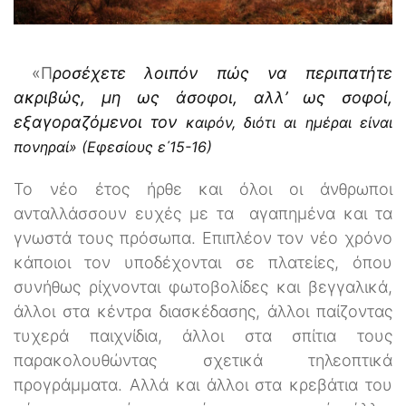
«
Π
ροσέχετε λοιπόν πώς να περιπατήτε
ακριβώς, µη ως άσοφοι, αλλ’ ως σοφοί,
εξαγοραζόµενοι τον
καιρόν, διότι αι ηµέραι είναι
πονηραί»
(Εφεσίους
ε
΄15-16)
Το νέο έτος ήρθε και όλοι οι άνθρωποι
ανταλλάσσουν ευχές με τα αγαπημένα και τα
γνωστά τους πρόσωπα. Επιπλέον τον νέο χρόνο
κάποιοι τον υποδέχονται σε πλατείες, όπου
συνήθως ρίχνονται φωτοβολίδες και βεγγαλικά,
άλλοι στα κέντρα διασκέδασης, άλλοι παίζοντας
τυχερά παιχνίδια, άλλοι στα σπίτια τους
παρακολουθώντας σχετικά τηλεοπτικά
προγράμματα. Αλλά και άλλοι στα κρεβάτια του