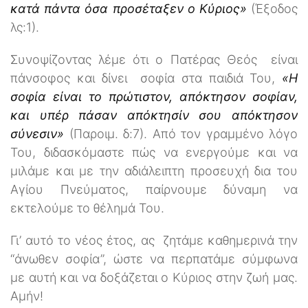
κατά πάντα όσα προσέταξεν ο Κύριος»
(Έξοδος
λς:1).
Συνοψίζοντας λέμε ότι ο Πατέρας Θεός είναι
πάνσοφος και δίνει σοφία στα παιδιά Του,
«Η
σοφία είναι το πρώτιστον, απόκτησον σοφίαν,
και υπέρ πάσαν απόκτησίν σου απόκτησον
σύνεσιν»
(Παροιμ. δ:7). Από τον γραμμένο λόγο
Του, διδασκόμαστε πώς να ενεργούμε και να
μιλάμε και με την αδιάλειπτη προσευχή δια του
Αγίου Πνεύματος, παίρνουμε δύναμη να
εκτελούμε το θέλημά Του.
Γι’ αυτό το νέος έτος, ας ζητάμε καθημερινά την
‘‘άνωθεν σοφία’’, ώστε να περπατάμε σύμφωνα
με αυτή και να δοξάζεται ο Κύριος στην ζωή μας.
Αμήν!