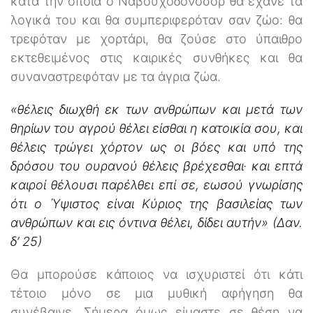
κατά την οποία ο Ναβουχοδονόσορ θα έχανε τα
λογικά του και θα συμπεριφερόταν σαν ζώο: θα
τρεφόταν με χορτάρι, θα ζούσε στο ύπαιθρο
εκτεθειμένος στις καιρικές συνθήκες και θα
συναναστρεφόταν με τα άγρια ζώα.
«θέλεις διωχθή εκ των ανθρώπων και μετά των
θηρίων του αγρού θέλει είσθαι η κατοικία σου, και
θέλεις τρώγει χόρτον ως οι βόες και υπό της
δρόσου του ουρανού θέλεις βρέχεσθαι· και επτά
καιροί θέλουσι παρέλθει επί σε, εωσού γνωρίσης
ότι ο Ύψιστος είναι Κύριος της βασιλείας των
ανθρώπων και εις όντινα θέλει, δίδει αυτήν» (Δαν.
δ’ 25)
Θα μπορούσε κάποιος να ισχυριστεί ότι κάτι
τέτοιο μόνο σε μια μυθική αφήγηση θα
συνέβαινε. Σήμερα όμως είμαστε σε θέση να