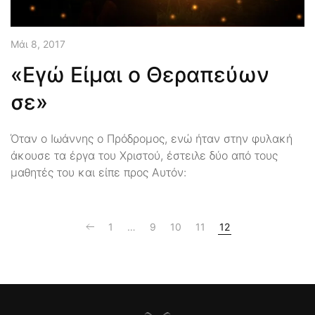
Μάι 8, 2017
«Εγώ Είμαι ο Θεραπεύων
σε»
Όταν ο Ιωάννης ο Πρόδρομος, ενώ ήταν στην φυλακή
άκουσε τα έργα του Χριστού, έστειλε δύο από τους
μαθητές του και είπε προς Αυτόν:
1
…
9
10
11
12