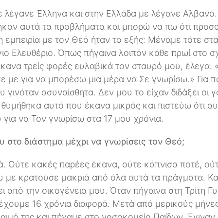
 λέγανε Έλληνα και στην Ελλάδα με λέγανε Αλβανό.
ηκαν αυτά τα προβλήματα και μπορώ να πω ότι προσ
 εμπειρία με τον Θεό ήταν το εξής: Μέναμε τότε στα
γιο Ελευθέριο. Όπως πήγαινα λοιπόν κάθε πρωί στο σ
έκανα τρείς φορές ευλαβικά τον σταυρό μου, έλεγα:
ε με για να μπορέσω μια μέρα να Σε γνωρίσω.» Για 
υ γινόταν ασυναίσθητα. Δεν μου το είχαν διδάξει οι γ
ε θυμήθηκα αυτό που έκανα μικρός και πιστεύω ότι α
 για να Τον γνωρίσω στα 17 μου χρόνια.
 στο διάστημα μέχρι να γνωρίσεις τον Θεό;
. Ούτε κακές παρέες έκανα, ούτε κάπνισα ποτέ, ούτε
 με κρατούσε μακριά από όλα αυτά τα πράγματα. Και
ι από την οικογένεια μου. Όταν πήγαινα στη Τρίτη Γ
 έχουμε 16 χρόνια διαφορά. Μετά από μερικούς μήν
αιμό της και πήγαμε στο νοσοκομείο Παίδων. Έγιναν 