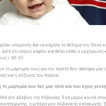
χρείαν υπομονής δια να κάμητε το θέλημα του Θεού κ
 Διότι έτι ολίγον καιρόν και θέλει ελθεί ο ερχόμενος 
υς ι΄ 36-37.
ν τη μαρτυρία τους για τον Χριστό δύο αδέλφια μας α
ας και η σύζυγος του Κορίνα.
τη μαρτυρία σου πες μας πότε και που έχεις γεννη
1984 στο Δέλβινο της Αλβανίας. Ένα μέρος κοντά στο
ειοηπειρώτης, η μητέρα μου Αλβανικής καταγωγής. Έ