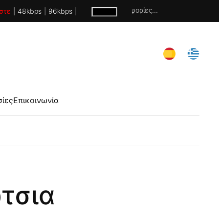
Χωρίς πληροφορίες...
στε
|
48kbps
|
96kbps
|
σίες
Επικοινωνία
ώτσια