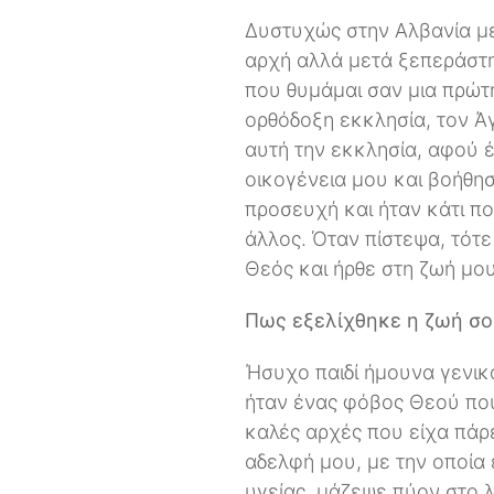
Δυστυχώς στην Αλβανία με
αρχή αλλά μετά ξεπεράστ
που θυμάμαι σαν μια πρώτη
ορθόδοξη εκκλησία, τον Ά
αυτή την εκκλησία, αφού 
οικογένεια μου και βοήθησ
προσευχή και ήταν κάτι πο
άλλος. Όταν πίστεψα, τότ
Θεός και ήρθε στη ζωή μου
Πως εξελίχθηκε η ζωή σου
Ήσυχο παιδί ήμουνα γενικά
ήταν ένας φόβος Θεού που
καλές αρχές που είχα πάρε
αδελφή μου, με την οποία
υγείας, μάζεψε πύον στο λ