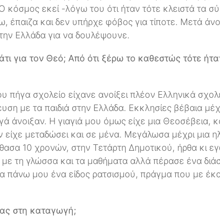
Ο κόσμος εκεί -λόγω του ότι ήταν τότε κλειστά τα 
ω, έπαιζα και δεν υπήρχε φόβος για τίποτε. Μετά άν
στην Ελλάδα για να δουλέψουνε.
κάτι για τον Θεό; Από ότι ξέρω το καθεστώς τότε ήτα
που πήγα σχολείο είχανε ανοίξει πλέον Ελληνικά σχολ
ευση με τα παιδιά στην Ελλάδα. Εκκλησίες βέβαια μέ
γά άνοιξαν. Η γιαγιά μου όμως είχε μια Θεοσέβεια,
ν είχε μεταδώσει και σε μένα. Μεγάλωσα μέχρι μια η
φθασα 10 χρονών, στην Τετάρτη Δημοτικού, ήρθα κι ε
 με τη γλώσσα και τα μαθήματα αλλά πέρασε ένα διά
α πάνω μου ένα είδος ρατσισμού, πράγμα που με έκα
ας στη καταγωγή;