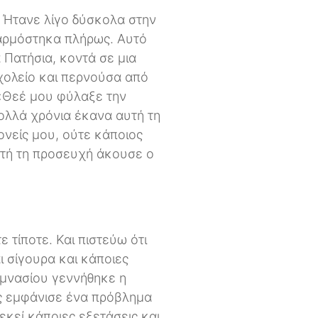
 Ήτανε λίγο δύσκολα στην
αρμόστηκα πλήρως. Αυτό
 Πατήσια, κοντά σε μια
χολείο και περνούσα από
 «Θεέ μου φύλαξε την
πολλά χρόνια έκανα αυτή τη
ονείς μου, ούτε κάποιος
υτή τη προσευχή άκουσε ο
 τίποτε. Και πιστεύω ότι
 σίγουρα και κάποιες
υμνασίου γεννήθηκε η
ες εμφάνισε ένα πρόβλημα
εκεί κάποιες εξετάσεις και