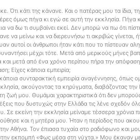
. Ότι κάτι της κάνανε. Και ο πατέρας μου τα ίδια, τ
έρες όμως πήγα κι εγώ σε αυτή την εκκλησία. Πήγα κα
ια να δω τι συμβαίνει εκεί. Δεν μπορώ να πω ότι πί
νε να μείνω και να διερευνήσω τι ακριβώς γίνεται, ή
υαν αυτοί οι άνθρωποι ήταν κάτι που το πίστευαν αλη
συναντήσει μέχρι τότε. Μετά από μερικούς μήνες βαπ
α και μετά από ένα χρόνο περίπου πήρα την απόφαση
η; Είχες κάποια εμπειρία;
 κάποια συνταρακτική εμπειρία αναγέννησης, όπως ο
λησία, ακούγοντας τα κηρύγματα, διαβάζοντας την Κ
τη ζωή μου. Θυμάμαι χαρακτηριστικά ότι δεν μπορού
λέξεις που δυστυχώς στην Ελλάδα τις λένε σχεδόν όλ
υ. Σε εκείνη την εκκλησία μείναμε τέσσερα χρόνια 
ούθησε και η μητέρα μου. Ήταν η περίοδος που ακο
την Αθήνα. Τον έπιασα τυχαία στο ραδιόφωνο και μο
 στην εκπομπή «Φως μέσα στη νύχτα.» Μου έκαναν μ