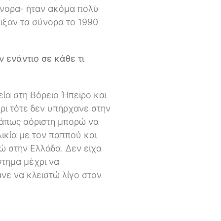
σύνορα- ήταν ακόμα πολύ
οιξαν τα σύνορα το 1990
ν ενάντιο σε κάθε τι
εία στη Βόρειο Ήπειρο και
χρι τότε δεν υπήρχανε στην
 κάπως αόριστη μπορώ να
λικία με τον παππού και
γώ στην Ελλάδα. Δεν είχα
στημα μέχρι να
νε να κλειστώ λίγο στον