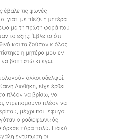
ης έβαλε τις φωνές
ι γιατί με πίεζε η μητέρα
στεψα με τη πρώτη φορά που
ταν το εξής: Έβλεπα ότι
θινά και το ζούσαν κιόλας.
τίστηκε η μητέρα μου εν
 να βαπτιστώ κι εγώ.
μολογούν άλλοι αδελφοί.
αινή Διαθήκη, είχε έρθει
σα πλέον να βρίσω, να
οι, ντρεπόμουνα πλέον να
περίπου, μέχρι που έφυγα
υγόταν ο ραδιοφωνικός
υ άρεσε πάρα πολύ. Ειδικά
εγάλη εντύπωση οι