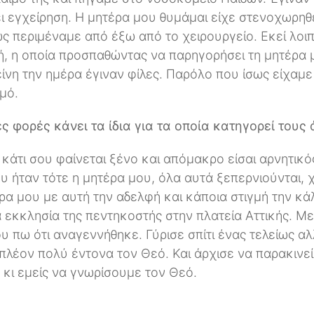
ι εγχείρηση. Η μητέρα μου θυμάμαι είχε στενοχωρηθ
ς περιμέναμε από έξω από το χειρουργείο. Εκεί λοι
ή, η οποία προσπαθώντας να παρηγορήσει τη μητέρα μ
είνη την ημέρα έγιναν φίλες. Παρόλο που ίσως είχαμε
μό.
 φορές κάνει τα ίδια για τα οποία κατηγορεί τους
κάτι σου φαίνεται ξένο και απόμακρο είσαι αρνητικό
υ ήταν τότε η μητέρα μου, όλα αυτά ξεπερνιούνται, 
έρα μου με αυτή την αδελφή και κάποια στιγμή την κά
α εκκλησία της πεντηκοστής στην πλατεία Αττικής. Μ
υ πω ότι αναγεννήθηκε. Γύρισε σπίτι ένας τελείως 
έον πολύ έντονα τον Θεό. Και άρχισε να παρακινεί 
 κι εμείς να γνωρίσουμε τον Θεό.