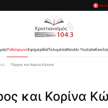
Ακού
εμάς
Ραδιόφωνο
Εφημερίδα
Πολυμέσα
Κανάλι Youtube
Εκκλη
ίες
Πύρρος και Κορίνα Κώτσια
ος και Κορίνα Κ