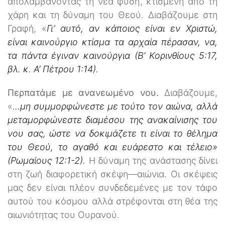
απολαμβάνοντας τη νέα φύση, κτισμένη από τη
χάρη και τη δύναμη του Θεού. Διαβάζουμε στη
Γραφή, «
Γι’ αυτό, αν κάποιος είναι εν Χριστώ,
είναι καινούργιο κτίσμα τα αρχαία πέρασαν, να,
τα πάντα έγιναν καινούργια (Β’ Κορινθίους 5:17,
βλ. κ. Α’ Πέτρου 1:14).
Περπατάμε με ανανεωμένο νου.
Διαβάζουμε,
«
…μη συμμορφώνεστε με τούτο τον αιώνα, αλλά
μεταμορφώνεστε διαμέσου της ανακαίνισης του
νου σας, ώστε να δοκιμάζετε τι είναι το θέλημα
του Θεού, το αγαθό και ευάρεστο και τέλειο»
(Ρωμαίους 12:1-2).
Η δύναμη της ανάστασης δίνει
στη ζωή διαφορετική σκέψη—αιώνια. Οι σκέψεις
μας δεν είναι πλέον συνδεδεμένες με τον τάφο
αυτού του κόσμου αλλά στρέφονται στη θέα της
αιωνιότητας του Ουρανού.