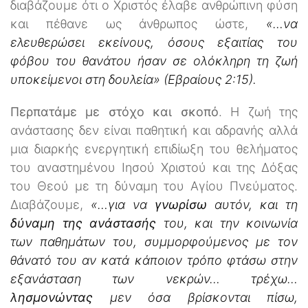
διαβάζουμε ότι ο Χριστός έλαβε ανθρώπινη φύση
και πέθανε ως άνθρωπος ώστε,
«…να
ελευθερώσει εκείνους, όσους εξαιτίας του
φόβου του θανάτου ήσαν σε ολόκληρη τη ζωή
υποκείμενοι στη δουλεία» (Εβραίους 2:15).
Περπατάμε με στόχο και σκοπό
. Η ζωή της
ανάστασης δεν είναι παθητική και αδρανής αλλά
μια διαρκής ενεργητική επιδίωξη του θελήματος
του αναστημένου Ιησού Χριστού και της Δόξας
του Θεού με τη δύναμη του Αγίου Πνεύματος.
Διαβάζουμε,
«…για να
γνωρίσω
αυτόν, και τη
δύναμη της ανάστασής
του, και την κοινωνία
των παθημάτων του, συμμορφούμενος με τον
θάνατό του αν κατά κάποιον τρόπο φτάσω στην
εξανάσταση των νεκρών… τρέχω…
λησμονώντας
μεν όσα βρίσκονται πίσω,