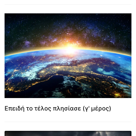
Επειδή το τέλος πλησίασε (γ' μέρος)