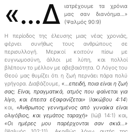
«…δ
ιατρέχουμε τα χρόνια
μας σαν διανόημα…»
(Ψαλμός 90:9)
Η περίοδος της έλευσης μιας νέας χρονιάς,
φέρνει συνήθως τους ανθρώπους σε
περισυλλογή. Μερικοί κοιτούν πίσω με
ευγνωμοσύνη, άλλοι με λύπη, και πολλοί
βλέπουν το μέλλον με αβεβαιότητα. Ο Λόγος του
Θεού μας θυμίζει ότι η ζωή περνάει πάρα πολύ
γρήγορα. Διαβάζουμε,
«…επειδή, ποια είναι η ζωή
σας; Είναι, πραγματικά, ατμός που φαίνεται για
λίγο, και έπειτα εξαφανίζεται»
(
Ιακώβου 4:14
)
και,
«Άνθρωπος γεννημένος από γυναίκα είναι
ολιγόβιος, και γεμάτος ταραχή»
(Ιώβ 14:1) και,
«Οι ημέρες μου παρέρχονται σαν σκιά…»
(Ψαλμός 102:11). Ακριβώς λόγω αυτής της