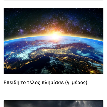
Επειδή το τέλος πλησίασε (γ' μέρος)