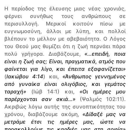
Η περίοδος της έλευσης μιας νέας χρονιάς,
φέρνει συνήθως τους ανθρώπους σε
περισυλλογή. Μερικοί κοιτούν πίσω με
ευγνωμοσύνη, άλλοι με λύπη, και πολλοί
βλέπουν το μέλλον με αβεβαιότητα. Ο Λόγος
του Θεού μας θυμίζει ότι η ζωή περνάει πάρα
πολύ γρήγορα. Διαβάζουμε,
«…επειδή, ποια
είναι η ζωή σας; Είναι, πραγματικά, ατμός που
φαίνεται για λίγο, και έπειτα εξαφανίζεται»
(
Ιακώβου 4:14
) και,
«Άνθρωπος γεννημένος
από γυναίκα είναι ολιγόβιος, και γεμάτος
ταραχή»
(Ιώβ 14:1) και,
«Οι ημέρες μου
παρέρχονται σαν σκιά…»
(Ψαλμός 102:11).
Ακριβώς λόγω αυτής της συνοπτικότητας του
χρόνου, διαβάζουμε ακόμη,
«Δίδαξέ μας να
μετράμε έτσι τις ημέρες μας, ώστε να
προσκολλούμε τις καρδιές μας στη σοφία»