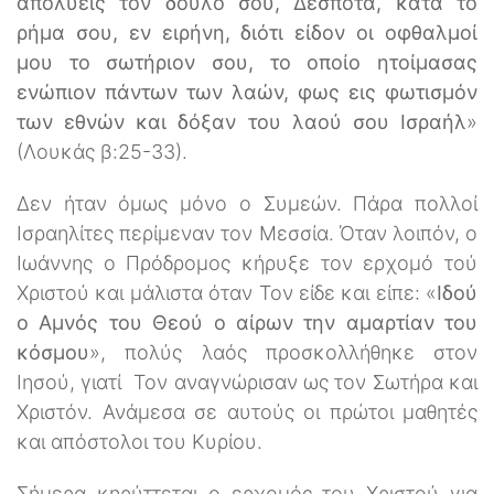
απολύεις τον δούλο σου, Δέσποτα, κατά το
ρήμα σου, εν ειρήνη, διότι είδον οι οφθαλμοί
μου το σωτήριον σου, το οποίο ητοίμασας
ενώπιον πάντων των λαών, φως εις φωτισμόν
των εθνών και δόξαν του λαού σου Ισραήλ
»
(Λουκάς β:25-33).
Δεν ήταν όμως μόνο ο Συμεών. Πάρα πολλοί
Ισραηλίτες περίμεναν τον Μεσσία. Όταν λοιπόν, ο
Ιωάννης ο Πρόδρομος κήρυξε τον ερχομό τού
Χριστού και μάλιστα όταν Τον είδε και είπε: «
Ιδού
ο Αμνός του Θεού ο αίρων την αμαρτίαν του
κόσμου
», πολύς λαός προσκολλήθηκε στον
Ιησού, γιατί Τον αναγνώρισαν ως τον Σωτήρα και
Χριστόν. Ανάμεσα σε αυτούς οι πρώτοι μαθητές
και απόστολοι του Κυρίου.
Σήμερα κηρύττεται ο ερχομός του Χριστού για