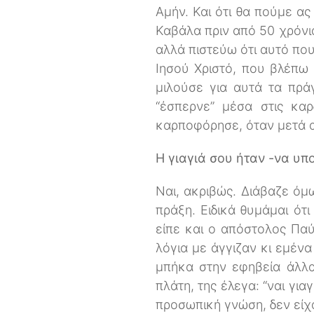
Αμήν. Και ότι θα πούμε α
Καβάλα πριν από 50 χρόνια
αλλά πιστεύω ότι αυτό που
Ιησού Χριστό, που βλέπω
μιλούσε για αυτά τα πρά
“έσπερνε” μέσα στις κα
καρποφόρησε, όταν μετά α
Η γιαγιά σου ήταν -να υ
Ναι, ακριβώς. Διάβαζε όμ
πράξη. Ειδικά θυμάμαι ό
είπε και ο απόστολος Πα
λόγια με άγγιζαν κι εμένα
μπήκα στην εφηβεία άλλαξ
πλάτη, της έλεγα: “ναι για
προσωπική γνώση, δεν είχα