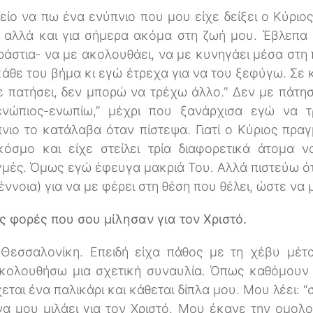
ίο να πω ένα ενύπνιο που μου είχε δείξει ο Κύριος 
ε αλλά και για σήμερα ακόμα στη ζωή μου. Έβλεπα 
ράστια- να με ακολουθάει, να με κυνηγάει μέσα στη
άθε του βήμα κι εγώ έτρεχα για να του ξεφύγω. Σε 
με πατήσει, δεν μπορώ να τρέχω άλλο.” Δεν με πάτη
“ενώπιος-ενωπίω,” μέχρι που ξανάρχισα εγώ να 
νιο το κατάλαβα όταν πίστεψα. Γιατί ο Κύριος πρα
σμο και είχε στείλει τρία διαφορετικά άτομα ν
ιγμές. Όμως εγώ έφευγα μακριά Του. Αλλά πιστεύω ότ
 έννοια) για να με φέρει στη θέση που θέλει, ώστε να
ίς φορές που σου μίλησαν για τον Χριστό.
εσσαλονίκη. Επειδή είχα πάθος με τη χέβυ μέτα
κολουθήσω μια σχετική συναυλία. Όπως καθόμουν λ
εται ένα παλικάρι και κάθεται δίπλα μου. Μου λέει: “
 να μου μιλάει για τον Χριστό. Μου έκανε την ομολ