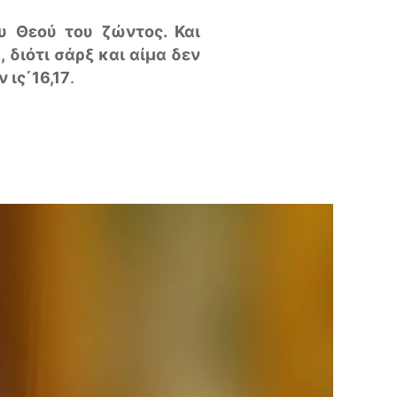
ου Θεού του ζώντος. Και
, διότι σάρξ και αίμα δεν
 ις΄16,17
.