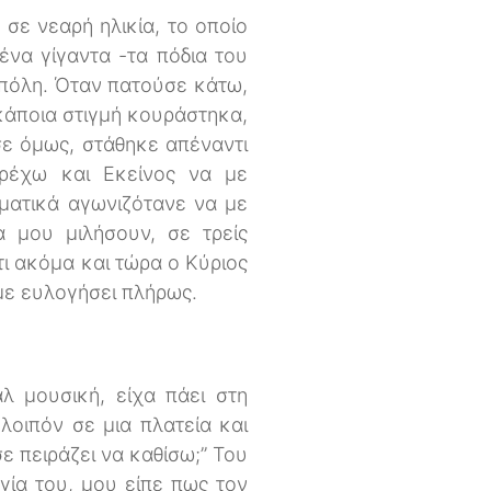
σε νεαρή ηλικία, το οποίο
ένα γίγαντα -τα πόδια του
 πόλη. Όταν πατούσε κάτω,
κάποια στιγμή κουράστηκα,
σε όμως, στάθηκε απέναντι
τρέχω και Εκείνος να με
γματικά αγωνιζότανε να με
α μου μιλήσουν, σε τρείς
ι ακόμα και τώρα ο Κύριος
 με ευλογήσει πλήρως.
λ μουσική, είχα πάει στη
οιπόν σε μια πλατεία και
σε πειράζει να καθίσω;” Του
ογία του, μου είπε πως τον