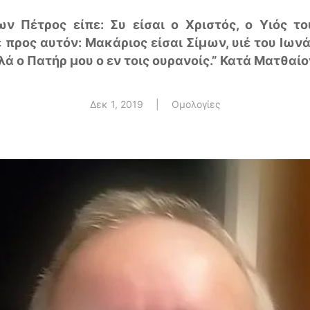
ν Πέτρος είπε: Συ είσαι ο Χριστός, ο Υιός τ
 προς αυτόν: Μακάριος είσαι Σίμων, υιέ του Ιωνά
 ο Πατήρ μου ο εν τοις ουρανοίς.” Κατά Ματθαίον
Δεκ 1, 2019
|
Ομολογίες