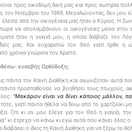
ς είναι προς οικοδομή δική μας και προς σωτηρία πο
, τον Νοέμβριο του 1969. Μεγαλώνοντας, δεν μου έλ
 έλειπε από την οικογένεια μας ήταν ο Κύριος. Η ζ
 τώρα να απολαμβάνουν οι οικογένειες μέσα στην 
γματα ήταν η γιαγιά μου, η οποία διάβαζε τον Λό
ρδιές μας. Και ευχαριστώ τον Θεό γιατί ήρθε η
πό χρόνια γνώρισα τον Χριστό.
ποθέσω- ευσεβής Ορθόδοξη;
ως πάντα την Καινή Διαθήκη και αγωνιζόταν αυτά που
τι πάντα προσπαθούσε να βοηθήσει τους πτωχούς, α
ύλος:
“Μακάριον είναι να δίνει κάποιος μάλλον, π
 τότε, γιατί πάντα ήθελα να δίνω από το χαρτζιλίκι μ
α. Ότι κι αν μου έλεγε για τον Θεό η γιαγιά, τη
γιά” κι έτρεχα να κάνω κι εγώ αυτά που κάνει όλος ο
 διαβάσει ο ίδιος τη Καινή Διαθήκη για να ξέρω το θ