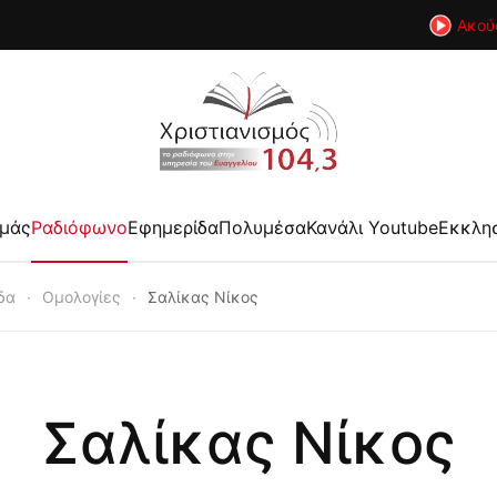
Ακού
εμάς
Ραδιόφωνο
Εφημερίδα
Πολυμέσα
Κανάλι Youtube
Εκκλη
δα
Ομολογίες
Σαλίκας Νίκος
Σαλίκας Νίκος