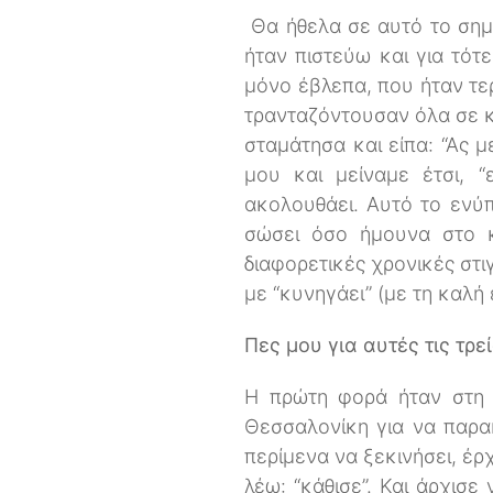
Θα ήθελα σε αυτό το σημε
ήταν πιστεύω και για τότ
μόνο έβλεπα, που ήταν τε
τρανταζόντουσαν όλα σε κ
σταμάτησα και είπα: “Ας 
μου και μείναμε έτσι, 
ακολουθάει. Αυτό το ενύπ
σώσει όσο ήμουνα στο κό
διαφορετικές χρονικές στ
με “κυνηγάει” (με τη καλή
Πες μου για αυτές τις τρε
Η πρώτη φορά ήταν στη Θ
Θεσσαλονίκη για να παρα
περίμενα να ξεκινήσει, έρχ
λέω: “κάθισε”. Και άρχισε